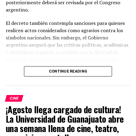
posteriormente deberá ser revisada por el Congreso
argentino.
El decreto también contempla sanciones para quienes
realicen actos considerados como agravios contra los
símbolos nacionales. Sin embargo, el Gobierno
argentino aseguró que las críticas políticas, académicas
o ideológicas seguirán protegidas por la libertad de
expresión, por lo que no serán motivo de expulsión.
CONTINUE READING
Milei justificó la decisión al señalar que existe una
campaña de hostilidad contra Argentina y sostuvo que
el Estado debe contar con herramientas para proteger a
sus ciudadanos y su soberanía. La medida forma parte de
CINE
una política migratoria más estricta impulsada por su
¡Agosto llega cargado de cultura!
administración.
La Universidad de Guanajuato abre
El decreto ha generado un intenso debate dentro y fuera
una semana llena de cine, teatro,
de Argentina. Mientras el Gobierno lo presenta como