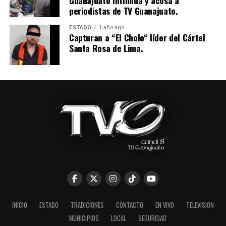
Guanajuato intimida y acosa a
periodistas de TV Guanajuato.
ESTADO
1 año ago
Capturan a “El Cholo“ líder del Cártel
Santa Rosa de Lima.
INICIO
ESTADO
TRADICIONES
CONTACTO
EN VIVO
TELEVISION
MUNICIPIOS
LOCAL
SEGURIDAD