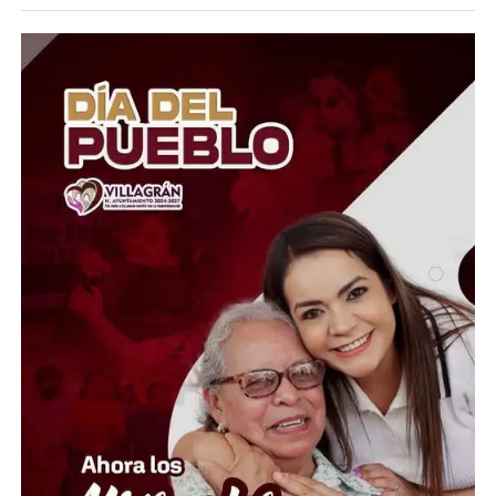
planteles que sean sancionados, las autoridades
ordenaron la entrega inmediata de toda la
documentación escolar (como certificados e historiales)
para que puedan incorporarse a otra escuela sin perder
el año. Además, las instituciones obligadas a cerrar
tendrán que reembolsar al 100% los pagos de
reinscripciones, útiles, uniformes y demás conceptos no
devengados.
De acuerdo con el titular de la SEP y la visión de la
presidenta Claudia Sheinbaum Pardo dentro de la Nueva
Escuela Mexicana, estas modalidades son incompatibles
con el Sistema Educativo Nacional, el cual busca
promover la cultura de paz y la no v10lenc14. Las
autoridades recordaron que la educación militar es
exclusiva de la Secretaría de la Defensa Nacional para la
formación de las Fuerzas Armadas y la Guardia Nacional.