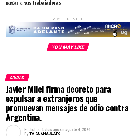
pagar a sus trabajadoras
ADVERTISEMENT
YOU MAY LIKE
CIUDAD
Javier Milei firma decreto para
expulsar a extranjeros que
promuevan mensajes de odio contra
Argentina.
Published
2 días ago
on
agosto 4, 2026
By
TV GUANAJUATO