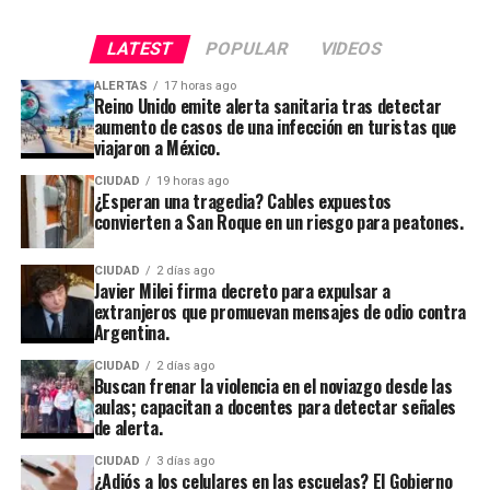
LATEST
POPULAR
VIDEOS
ALERTAS
17 horas ago
Reino Unido emite alerta sanitaria tras detectar
aumento de casos de una infección en turistas que
viajaron a México.
CIUDAD
19 horas ago
¿Esperan una tragedia? Cables expuestos
convierten a San Roque en un riesgo para peatones.
CIUDAD
2 días ago
Javier Milei firma decreto para expulsar a
extranjeros que promuevan mensajes de odio contra
Argentina.
CIUDAD
2 días ago
Buscan frenar la violencia en el noviazgo desde las
aulas; capacitan a docentes para detectar señales
de alerta.
CIUDAD
3 días ago
¿Adiós a los celulares en las escuelas? El Gobierno