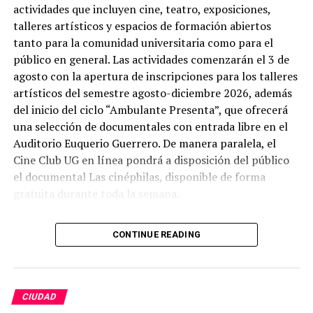
actividades que incluyen cine, teatro, exposiciones,
talleres artísticos y espacios de formación abiertos
tanto para la comunidad universitaria como para el
público en general. Las actividades comenzarán el 3 de
agosto con la apertura de inscripciones para los talleres
artísticos del semestre agosto-diciembre 2026, además
del inicio del ciclo “Ambulante Presenta”, que ofrecerá
una selección de documentales con entrada libre en el
Auditorio Euquerio Guerrero. De manera paralela, el
Cine Club UG en línea pondrá a disposición del público
el documental Las cinéphilas, disponible de forma
gratuita durante toda la semana.
La programación también contempla actividades en San
CONTINUE READING
Miguel de Allende, donde se impartirá un Taller de
Actuación en la Casa El Nigromante, además de una
nueva sesión del Club de Intercambio de Idiomas y la
inauguración de la exposición “San Miguel de Allende: II
CIUDAD
siglos de arte”, integrada por obras del Colectivo Arte