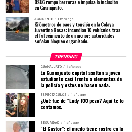
OSUG rompe barreras e impulsa la inclusión
en Guanajuato.
ACCIDENTE
1 mes ago
Kilómetros de caos y tensión en la Celaya-
Juventino Rosas: incendian 10 vehículos tras
el fallecimiento de un menor; autoridades
señalan bloqueo organizado.
TRENDING
GUANAJUATO
1 año ago
En Guanajuato capital asaltan a joven
estudiante casi frente a elementos de
la policía y estos no hacen nada.
ESPECTÁCULOS
1 año ago
¿Qué fue de “Lady 100 peso? Aquí te lo
contamos.
SEGURIDAD
1 año ago
“El Castor”: el miedo tiene rostro en la