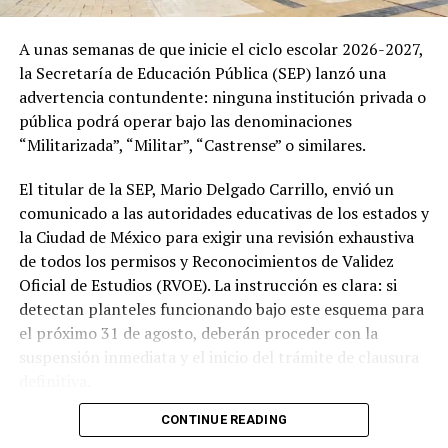
A unas semanas de que inicie el ciclo escolar 2026-2027,
la Secretaría de Educación Pública (SEP) lanzó una
advertencia contundente: ninguna institución privada o
pública podrá operar bajo las denominaciones
“Militarizada”, “Militar”, “Castrense” o similares.
El titular de la SEP, Mario Delgado Carrillo, envió un
comunicado a las autoridades educativas de los estados y
la Ciudad de México para exigir una revisión exhaustiva
de todos los permisos y Reconocimientos de Validez
Oficial de Estudios (RVOE). La instrucción es clara: si
detectan planteles funcionando bajo este esquema para
el próximo 31 de agosto, deberán proceder con la
suspensión inmediata y el inicio del trámite de clausura
definitiva.
CONTINUE READING
Para proteger a la comunidad estudiantil de los