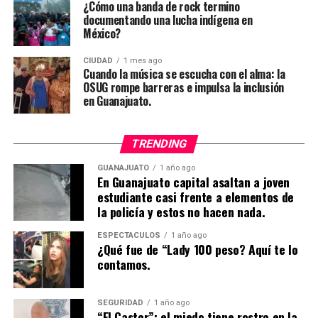
¿Cómo una banda de rock termino
documentando una lucha indígena en
México?
CIUDAD
1 mes ago
Cuando la música se escucha con el alma: la
OSUG rompe barreras e impulsa la inclusión
en Guanajuato.
TRENDING
GUANAJUATO
1 año ago
En Guanajuato capital asaltan a joven
estudiante casi frente a elementos de
la policía y estos no hacen nada.
ESPECTÁCULOS
1 año ago
¿Qué fue de “Lady 100 peso? Aquí te lo
contamos.
SEGURIDAD
1 año ago
“El Castor”: el miedo tiene rostro en la