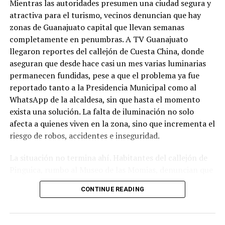
Mientras las autoridades presumen una ciudad segura y
atractiva para el turismo, vecinos denuncian que hay
zonas de Guanajuato capital que llevan semanas
completamente en penumbras. A TV Guanajuato
llegaron reportes del callejón de Cuesta China, donde
aseguran que desde hace casi un mes varias luminarias
permanecen fundidas, pese a que el problema ya fue
reportado tanto a la Presidencia Municipal como al
WhatsApp de la alcaldesa, sin que hasta el momento
exista una solución. La falta de iluminación no solo
afecta a quienes viven en la zona, sino que incrementa el
riesgo de robos, accidentes e inseguridad.
La situación no termina ahí. Habitantes del callejón de
Pinguica, rumbo al Museo de las Momias, denuncian que
nuevamente carecen de alumbrado público. Afirman que
CONTINUE READING
caminar por ese lugar durante la noche se ha convertido
en un riesgo, ya que la oscuridad es total y los vecinos
sienten que han quedado completamente olvidados por