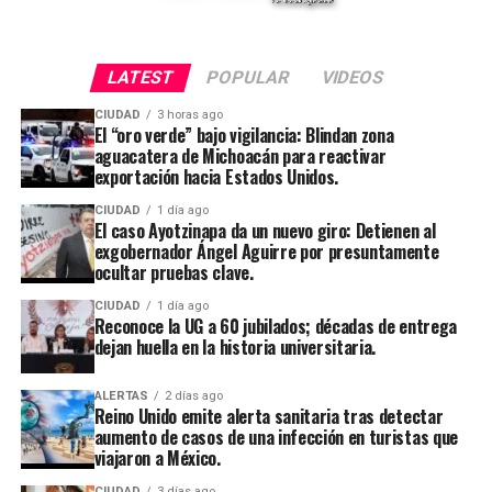
LATEST
POPULAR
VIDEOS
CIUDAD
3 horas ago
El “oro verde” bajo vigilancia: Blindan zona
aguacatera de Michoacán para reactivar
exportación hacia Estados Unidos.
CIUDAD
1 día ago
El caso Ayotzinapa da un nuevo giro: Detienen al
exgobernador Ángel Aguirre por presuntamente
ocultar pruebas clave.
CIUDAD
1 día ago
Reconoce la UG a 60 jubilados; décadas de entrega
dejan huella en la historia universitaria.
ALERTAS
2 días ago
Reino Unido emite alerta sanitaria tras detectar
aumento de casos de una infección en turistas que
viajaron a México.
CIUDAD
3 días ago