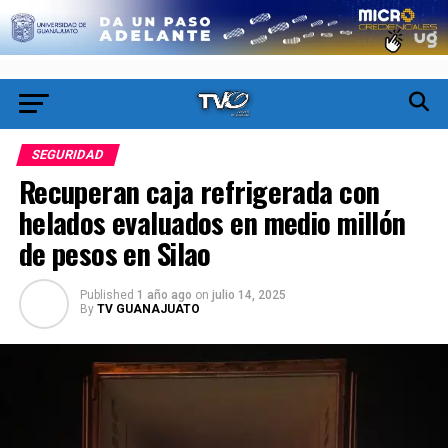
SEGURIDAD
Recuperan caja refrigerada con
helados evaluados en medio millón
de pesos en Silao
Published
1 año ago
on
julio 14, 2025
By
TV GUANAJUATO