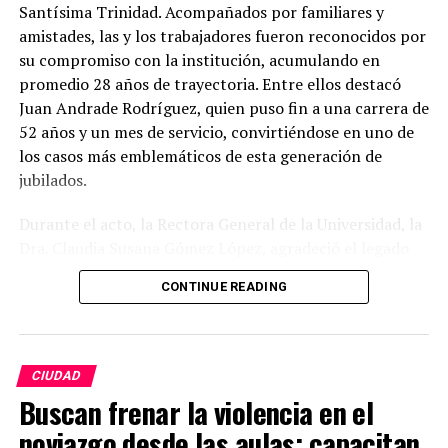
Santísima Trinidad. Acompañados por familiares y
amistades, las y los trabajadores fueron reconocidos por
su compromiso con la institución, acumulando en
promedio 28 años de trayectoria. Entre ellos destacó
Juan Andrade Rodríguez, quien puso fin a una carrera de
52 años y un mes de servicio, convirtiéndose en uno de
los casos más emblemáticos de esta generación de
jubilados.
Durante el acto, la Rectora General de la Universidad, la
Dra. Claudia Susana Gómez López, agradeció el legado
de quienes dedicaron gran parte de su vida a fortalecer
CONTINUE READING
la máxima casa de estudios del estado. En su mensaje,
subrayó que la jubilación no representa una despedida
definitiva, sino el inicio de una nueva etapa personal, al
tiempo que reconoció la labor desempeñada en aulas,
CIUDAD
laboratorios, bibliotecas, oficinas, espacios culturales,
Buscan frenar la violencia en el
áreas de mantenimiento, seguridad y administración.
noviazgo desde las aulas; capacitan
“No les digo felicidades; les digo gracias”, expresó, al