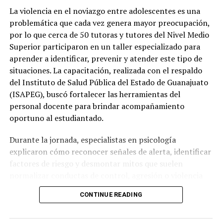
La violencia en el noviazgo entre adolescentes es una
problemática que cada vez genera mayor preocupación,
por lo que cerca de 50 tutoras y tutores del Nivel Medio
Superior participaron en un taller especializado para
aprender a identificar, prevenir y atender este tipo de
situaciones. La capacitación, realizada con el respaldo
del Instituto de Salud Pública del Estado de Guanajuato
(ISAPEG), buscó fortalecer las herramientas del
personal docente para brindar acompañamiento
oportuno al estudiantado.
Durante la jornada, especialistas en psicología
explicaron cómo reconocer señales de alerta, identificar
factores de riesgo y desmontar mitos que suelen
normalizar conductas de control, agresión o violencia
dentro de las relaciones afectivas de las y los jóvenes.
CONTINUE READING
Además, se destacó la importancia de fomentar
relaciones basadas en el respeto, la igualdad, la