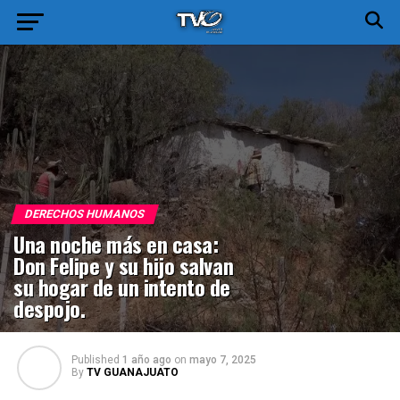
DERECHOS HUMANOS
Una noche más en casa:
Don Felipe y su hijo salvan
su hogar de un intento de
despojo.
Published
1 año ago
on
mayo 7, 2025
By
TV GUANAJUATO