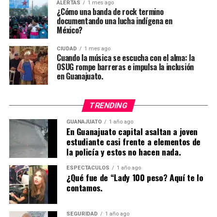
ALERTAS
1 mes ago
¿Cómo una banda de rock termino
documentando una lucha indígena en
México?
CIUDAD
1 mes ago
Cuando la música se escucha con el alma: la
OSUG rompe barreras e impulsa la inclusión
en Guanajuato.
TRENDING
GUANAJUATO
1 año ago
En Guanajuato capital asaltan a joven
estudiante casi frente a elementos de
la policía y estos no hacen nada.
ESPECTÁCULOS
1 año ago
¿Qué fue de “Lady 100 peso? Aquí te lo
contamos.
SEGURIDAD
1 año ago