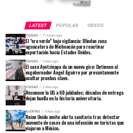
LATEST
POPULAR
VIDEOS
CIUDAD
11 horas ago
El “oro verde” bajo vigilancia: Blindan zona
aguacatera de Michoacán para reactivar
exportación hacia Estados Unidos.
CIUDAD
2 días ago
El caso Ayotzinapa da un nuevo giro: Detienen al
exgobernador Ángel Aguirre por presuntamente
ocultar pruebas clave.
CIUDAD
2 días ago
Reconoce la UG a 60 jubilados; décadas de entrega
dejan huella en la historia universitaria.
ALERTAS
3 días ago
Reino Unido emite alerta sanitaria tras detectar
aumento de casos de una infección en turistas que
viajaron a México.