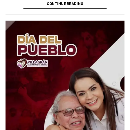
CONTINUE READING
Carlos Manzo fue asesinado en noviembre de 2025
mientras participaba en un evento público en Uruapan,
un crimen que generó una amplia movilización de
autoridades y el inicio de una investigación para
identificar a todos los presuntos responsables. Desde
entonces, el caso ha sido considerado una de las
prioridades en materia de seguridad para el estado.
Las autoridades señalaron que las investigaciones
continúan y reiteraron que será el proceso judicial el
que determine la responsabilidad del detenido. Mientras
tanto, el Gobierno federal aseguró que mantendrá los
operativos de inteligencia para desarticular estructuras
delictivas que operan en la región.