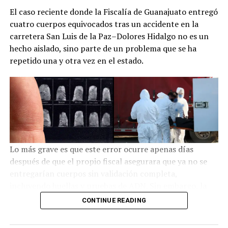
postres y bebidas tradicionales, además de recorridos
El caso reciente donde la Fiscalía de Guanajuato entregó
por espacios históricos como la Capilla de la Letanía y
cuatro cuerpos equivocados tras un accidente en la
los murales atribuidos al pintor indígena Antonio
carretera San Luis de la Paz–Dolores Hidalgo no es un
Martínez de Pocasangre. Con este encuentro, las
hecho aislado, sino parte de un problema que se ha
mujeres otomíes reafirman su papel como guardianas de
repetido una y otra vez en el estado.
un legado que sigue vivo gracias a la transmisión de
conocimientos y al esfuerzo colectivo por conservar sus
raíces.
Lo más grave es que este error ocurre apenas días
después de que el propio fiscal asegurara que ya no se
entregarían cuerpos sin validación completa,
incluyendo huellas y pruebas de ADN. Sin embargo, la
realidad volvió a contradecir el discurso oficial.
CONTINUE READING
De hecho, este sería al menos el tercer caso reciente en