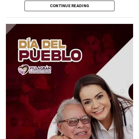
lesiones.
CONTINUE READING
MOISÉS “N” fue detenido en el sitio de los hechos y
posteriormente vinculado a proceso penal en las etapas
iniciales de la investigación. Tras el desarrollo del juicio,
el proceso concluyó con la emisión del fallo
condenatorio.
Durante la individualización de sanciones, el tribunal de
enjuiciamiento determinó una pena inicial de 110 años
de prisión, correspondiente a 55 años por cada una de
las víctimas. No obstante, conforme a los límites
establecidos en el Código Penal del Estado de
Guanajuato para la concurrencia de delitos, la sanción
quedó fijada en un total de 70 años de prisión.
Además de la pena privativa de la libertad, el juez
impuso una multa económica y el pago de la reparación
del daño a favor de las víctimas indirectas. La sentencia