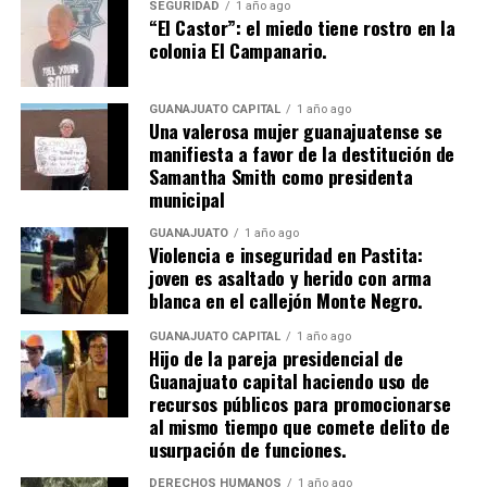
SEGURIDAD
1 año ago
“El Castor”: el miedo tiene rostro en la
colonia El Campanario.
GUANAJUATO CAPITAL
1 año ago
Una valerosa mujer guanajuatense se
manifiesta a favor de la destitución de
Samantha Smith como presidenta
municipal
GUANAJUATO
1 año ago
Violencia e inseguridad en Pastita:
joven es asaltado y herido con arma
blanca en el callejón Monte Negro.
GUANAJUATO CAPITAL
1 año ago
Hijo de la pareja presidencial de
Guanajuato capital haciendo uso de
recursos públicos para promocionarse
al mismo tiempo que comete delito de
usurpación de funciones.
DERECHOS HUMANOS
1 año ago