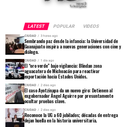
LATEST
POPULAR
VIDEOS
CIUDAD
3 horas ago
Sembrando paz desde la infancia: la Universidad de
Guanajuato inspira a nuevas generaciones con cine y
diálogo.
CIUDAD
1 día ago
El “oro verde” bajo vigilancia: Blindan zona
aguacatera de Michoacán para reactivar
exportación hacia Estados Unidos.
CIUDAD
2 días ago
El caso Ayotzinapa da un nuevo giro: Detienen al
exgobernador Ángel Aguirre por presuntamente
ocultar pruebas clave.
CIUDAD
2 días ago
Reconoce la UG a 60 jubilados; décadas de entrega
dejan huella en la historia universitaria.