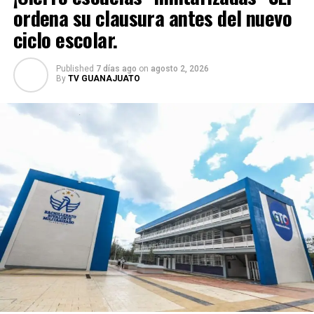
ordena su clausura antes del nuevo
El decreto ha generado un intenso debate dentro y fuera
ciclo escolar.
de Argentina. Mientras el Gobierno lo presenta como
una medida de protección nacional, especialistas y
Published
7 días ago
on
agosto 2, 2026
organizaciones civiles advierten que algunos conceptos
By
TV GUANAJUATO
podrían prestarse a interpretaciones amplias y abrir la
puerta a controversias sobre su aplicación.