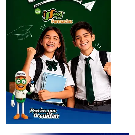
resumen de 42 páginas del informe, decisión que
provocó la renuncia de García al considerar que su
trabajo había sido tergiversado.
ADVERTISEMENT
A pesar del terremoto judicial, Joseph Blatter —quien no
figuraba entre los primeros 14 acusados— fue reelegido
para un quinto mandato apenas dos días después de los
arrestos. No obstante, la presión internacional terminó
por llevarlo a presentar su renuncia tres días más tarde,
aunque permaneció en el cargo hasta la elección de su
sucesor. Blatter rechazó asumir responsabilidad por los
hechos y sostuvo que los dirigentes involucrados habían