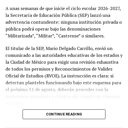
A unas semanas de que inicie el ciclo escolar 2026-2027,
la Secretaría de Educación Pública (SEP) lanzó una
advertencia contundente: ninguna institución privada o
pública podrá operar bajo las denominaciones
“Militarizada”, “Militar”, “Castrense” o similares.
El titular de la SEP, Mario Delgado Carrillo, envió un
comunicado a las autoridades educativas de los estados y
la Ciudad de México para exigir una revisión exhaustiva
de todos los permisos y Reconocimientos de Validez
Oficial de Estudios (RVOE). La instrucción es clara: si
detectan planteles funcionando bajo este esquema para
el próximo 31 de agosto, deberán proceder con la
suspensión inmediata y el inicio del trámite de clausura
definitiva.
CONTINUE READING
Para proteger a la comunidad estudiantil de los
planteles que sean sancionados, las autoridades