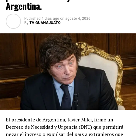
Argentina.
Published
4 días ago
on
agosto 4, 2026
By
TV GUANAJUATO
El presidente de Argentina, Javier Milei, firmó un
Decreto de Necesidad y Urgencia (DNU) que permitirá
negar el ingreso o expulsar del país a extranjeros que