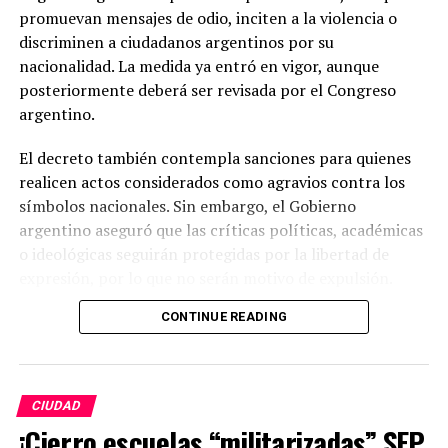
promuevan mensajes de odio, inciten a la violencia o
discriminen a ciudadanos argentinos por su
nacionalidad. La medida ya entró en vigor, aunque
posteriormente deberá ser revisada por el Congreso
argentino.
El decreto también contempla sanciones para quienes
realicen actos considerados como agravios contra los
símbolos nacionales. Sin embargo, el Gobierno
argentino aseguró que las críticas políticas, académicas
o ideológicas seguirán protegidas por la libertad de
expresión, por lo que no serán motivo de expulsión.
CONTINUE READING
Milei justificó la decisión al señalar que existe una
campaña de hostilidad contra Argentina y sostuvo que
el Estado debe contar con herramientas para proteger a
sus ciudadanos y su soberanía. La medida forma parte de
CIUDAD
una política migratoria más estricta impulsada por su
¡Cierro escuelas “militarizadas” SEP
administración.