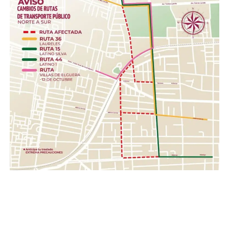
cubetas, jergas.
Higiene personal.- Shampoo, pasta dental, jabón de
barra, toallas húmedas, toallas sanitarias, rastrillos.
Herramientas .- Pala, pico, guantes, linternas,
cascos, pilas.
Con esta acción, el Gobierno de la Gente, a través del
Sistema DIF Estatal Guanajuato y el Voluntariado de la
Gente, fortalece los valores de solidaridad, empatía y
unión entre las familias guanajuatenses, impulsando una
red de apoyo que permita llevar esperanza y ayuda a
quienes hoy enfrentan una de las situaciones más
complejas de su historia reciente.