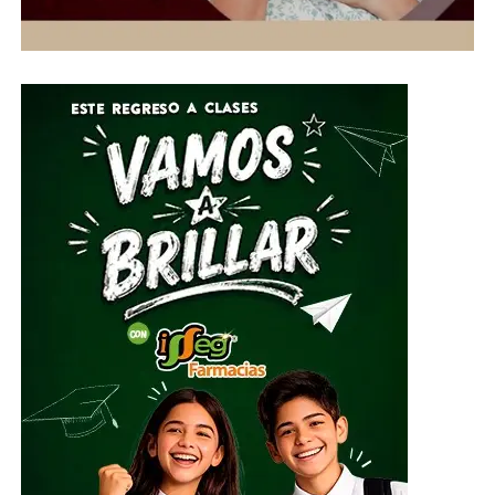
el Parque Guanajuato Bicentenario, las oficinas del
Sistema DIF Estatal y las instalaciones de los 46
Sistemas DIF Municipales del estado.
Por su parte, el Director General del Sistema DIF Estatal
Guanajuato, José Alfonso Borja Pimentel, explicó que se
estarán recibiendo alimentos no perecederos, artículos
de higiene personal, insumos de limpieza y
herramientas, mismos que serán clasificados y
embalados para su posterior entrega al Sistema
Nacional DIF, instancia encargada de coordinar el envío
del apoyo humanitario.
ADVERTISEMENT