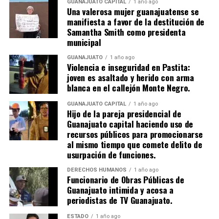
GUANAJUATO CAPITAL
1 año ago
Una valerosa mujer guanajuatense se
manifiesta a favor de la destitución de
Samantha Smith como presidenta
municipal
GUANAJUATO
1 año ago
Violencia e inseguridad en Pastita:
joven es asaltado y herido con arma
blanca en el callejón Monte Negro.
GUANAJUATO CAPITAL
1 año ago
Hijo de la pareja presidencial de
Guanajuato capital haciendo uso de
recursos públicos para promocionarse
al mismo tiempo que comete delito de
usurpación de funciones.
DERECHOS HUMANOS
1 año ago
Funcionario de Obras Públicas de
Guanajuato intimida y acosa a
periodistas de TV Guanajuato.
ESTADO
1 año ago