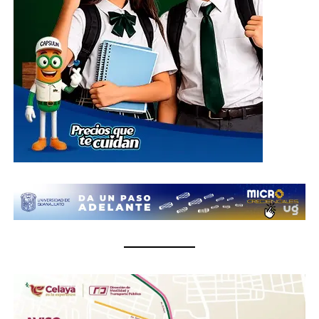
El centro de acopio principal estará ubicado en el
Parque Guanajuato Bicentenario, localizado en la
carretera de cuota kilómetro 3.8, comunidad Los
Rodríguez, en el municipio de Silao; además de las
oficinas del Sistema DIF Estatal Guanajuato ubicadas en
Paseo de la Presa # 89-A, Zona Centro, en la ciudad de
Guanajuato; así como en las instalaciones de los 46
Sistemas DIF Municipales del estado, donde las
donaciones podrán entregarse del 1 al 10 de julio, en un
horario de 8:30 de la mañana a 6 de la tarde.
¿Qué se puede donar?
Insumos no perecederos.- Arroz, frijol, enlatados,
pastas, aceite, agua embotellada (cualquier
presentación).
Insumos de limpieza.- Aromatizante, detergente,
cloro, desinfectantes, escobas, trapeadores,