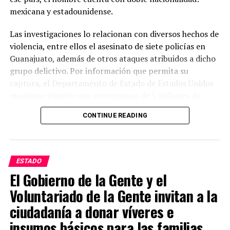
mexicana y estadounidense.
Las investigaciones lo relacionan con diversos hechos de
violencia, entre ellos el asesinato de siete policías en
Guanajuato, además de otros ataques atribuidos a dicho
grupo delictivo. Por información que permita su
captura, el Departamento de Estado de Estados Unidos
mantiene vigente una recompensa de 5 millones de
dólares.
CONTINUE READING
Las autoridades estadounidenses señalan que este grupo
delictivo mantiene presencia en varios estados del país y
lo consideran uno de los principales generadores de
ESTADO
violencia. Mientras tanto, las investigaciones continúan
El Gobierno de la Gente y el
y las autoridades mexicanas y estadounidenses
Voluntariado de la Gente invitan a la
mantienen la búsqueda de Juan Carlos Valencia
González para que responda ante la justicia por los
ciudadanía a donar víveres e
delitos que se le atribuyen.
insumos básicos para las familias