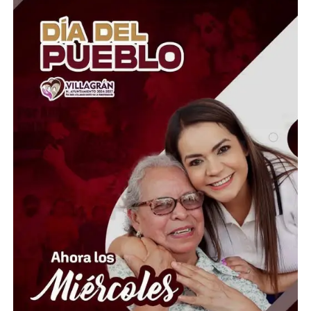
El Presidente del Consejo Consultivo del Sistema DIF
Estatal Guanajuato, Juan Carlos Montesinos Carranza,
señaló que esta iniciativa busca brindar apoyo solidario y
oportuno a quienes atraviesan momentos difíciles, por
lo que convocó a la ciudadanía, al sector empresarial,
asociaciones civiles, grupos voluntarios y sociedad en
general, a sumarse a esta causa mediante la donación de
insumos esenciales.
“Hoy más que nunca es momento de demostrar que la
solidaridad no conoce fronteras. Desde Guanajuato
extendemos la mano a las familias venezolanas que
enfrentan esta emergencia, convencidos de que cada
aportación puede hacer la diferencia en la vida de
quienes más lo necesitan”, expresó.
Ante esta situación de emergencia humanitaria, el
Gobierno de la Gente, a través del Voluntariado de la
Gente, habilitó centros de acopio del 1 al 10 de julio en