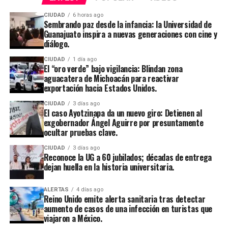
CIUDAD
6 horas ago
Sembrando paz desde la infancia: la Universidad de
Guanajuato inspira a nuevas generaciones con cine y
diálogo.
CIUDAD
1 día ago
El “oro verde” bajo vigilancia: Blindan zona
aguacatera de Michoacán para reactivar
exportación hacia Estados Unidos.
CIUDAD
3 días ago
El caso Ayotzinapa da un nuevo giro: Detienen al
exgobernador Ángel Aguirre por presuntamente
ocultar pruebas clave.
CIUDAD
3 días ago
Reconoce la UG a 60 jubilados; décadas de entrega
dejan huella en la historia universitaria.
ALERTAS
4 días ago
Reino Unido emite alerta sanitaria tras detectar
aumento de casos de una infección en turistas que
viajaron a México.