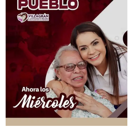
tendrán que reembolsar al 100% los pagos de
reinscripciones, útiles, uniformes y demás conceptos no
devengados.
De acuerdo con el titular de la SEP y la visión de la
presidenta Claudia Sheinbaum Pardo dentro de la Nueva
Escuela Mexicana, estas modalidades son incompatibles
con el Sistema Educativo Nacional, el cual busca
promover la cultura de paz y la no v10lenc14. Las
autoridades recordaron que la educación militar es
exclusiva de la Secretaría de la Defensa Nacional para la
formación de las Fuerzas Armadas y la Guardia Nacional.