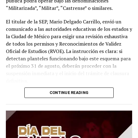
pública podrá operar bajo las denominaciones
“Militarizada”, “Militar”, “Castrense” o similares.
El titular de la SEP, Mario Delgado Carrillo, envió un
comunicado a las autoridades educativas de los estados y
la Ciudad de México para exigir una revisión exhaustiva
de todos los permisos y Reconocimientos de Validez
Oficial de Estudios (RVOE). La instrucción es clara: si
detectan planteles funcionando bajo este esquema para
el próximo 31 de agosto, deberán proceder con la
suspensión inmediata y el inicio del trámite de clausura
definitiva.
CONTINUE READING
Para proteger a la comunidad estudiantil de los
planteles que sean sancionados, las autoridades
ordenaron la entrega inmediata de toda la
documentación escolar (como certificados e historiales)
para que puedan incorporarse a otra escuela sin perder
el año. Además, las instituciones obligadas a cerrar