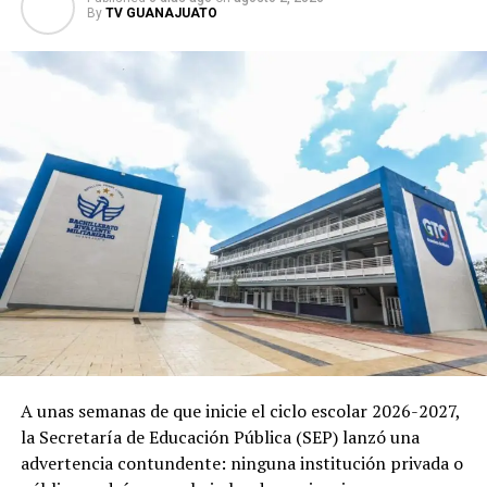
de paz. Con este tipo de capacitaciones, el Nivel Medio
By
TV GUANAJUATO
Superior busca fortalecer la prevención de las violencias
y brindar a la comunidad educativa herramientas que
contribuyan al bienestar de las juventudes y a la
creación de espacios libres de violencia.
A unas semanas de que inicie el ciclo escolar 2026-2027,
la Secretaría de Educación Pública (SEP) lanzó una
advertencia contundente: ninguna institución privada o