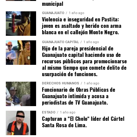
municipal
GUANAJUATO
1 año ago
Violencia e inseguridad en Pastita:
joven es asaltado y herido con arma
blanca en el callejón Monte Negro.
GUANAJUATO CAPITAL
1 año ago
Hijo de la pareja presidencial de
Guanajuato capital haciendo uso de
recursos públicos para promocionarse
al mismo tiempo que comete delito de
usurpación de funciones.
DERECHOS HUMANOS
1 año ago
Funcionario de Obras Públicas de
Guanajuato intimida y acosa a
periodistas de TV Guanajuato.
ESTADO
1 año ago
Capturan a “El Cholo“ líder del Cártel
Santa Rosa de Lima.