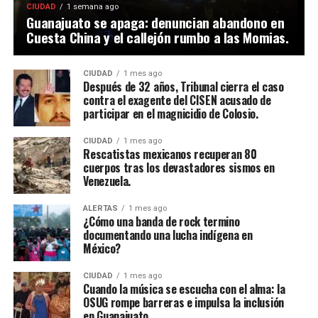
CIUDAD
1 semana ago
Guanajuato se apaga: denuncian abandono en
Cuesta China y el callejón rumbo a las Momias.
CIUDAD
1 mes ago
Después de 32 años, Tribunal cierra el caso
contra el exagente del CISEN acusado de
participar en el magnicidio de Colosio.
CIUDAD
1 mes ago
Rescatistas mexicanos recuperan 80
cuerpos tras los devastadores sismos en
Venezuela.
ALERTAS
1 mes ago
¿Cómo una banda de rock termino
documentando una lucha indígena en
México?
CIUDAD
1 mes ago
Cuando la música se escucha con el alma: la
OSUG rompe barreras e impulsa la inclusión
en Guanajuato.