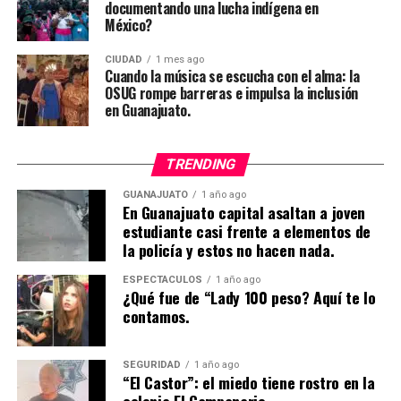
documentando una lucha indígena en
México?
CIUDAD
1 mes ago
Cuando la música se escucha con el alma: la
OSUG rompe barreras e impulsa la inclusión
en Guanajuato.
TRENDING
GUANAJUATO
1 año ago
En Guanajuato capital asaltan a joven
estudiante casi frente a elementos de
la policía y estos no hacen nada.
ESPECTÁCULOS
1 año ago
¿Qué fue de “Lady 100 peso? Aquí te lo
contamos.
SEGURIDAD
1 año ago
“El Castor”: el miedo tiene rostro en la
colonia El Campanario.