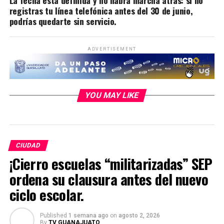
registras tu línea telefónica antes del 30 de junio,
podrías quedarte sin servicio.
ADVERTISEMENT
YOU MAY LIKE
CIUDAD
¡Cierro escuelas “militarizadas” SEP
ordena su clausura antes del nuevo
ciclo escolar.
Published
1 semana ago
on
agosto 2, 2026
By
TV GUANAJUATO