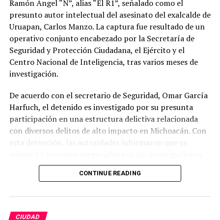
Ramón Ángel “N”, alias “El R1”, señalado como el
presunto autor intelectual del asesinato del exalcalde de
Uruapan, Carlos Manzo. La captura fue resultado de un
operativo conjunto encabezado por la Secretaría de
Seguridad y Protección Ciudadana, el Ejército y el
Centro Nacional de Inteligencia, tras varios meses de
investigación.
De acuerdo con el secretario de Seguridad, Omar García
Harfuch, el detenido es investigado por su presunta
participación en una estructura delictiva relacionada
con diversos delitos de alto impacto en Michoacán. Con
esta detención, las autoridades informaron que ya
suman 31 personas aseguradas por las investigaciones
relacionadas con el homicidio del exalcalde.
CONTINUE READING
Carlos Manzo fue asesinado en noviembre de 2025
mientras participaba en un evento público en Uruapan,
un crimen que generó una amplia movilización de
CIUDAD