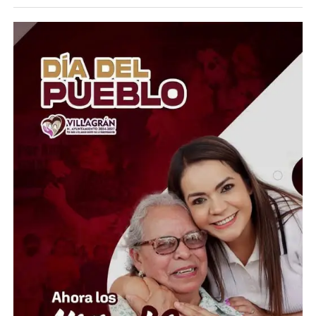
Los estudiantes cuestionan que el formato a distancia
haya permitido posibles ventajas indebidas, incluyendo
el uso de herramientas tecnológicas para responder la
prueba. La controversia creció luego de que se
detectaran anomalías y circularan señalamientos sobre
posibles prácticas para burlar los mecanismos de
vigilancia.
Ante esta situación, la UNAM creó una Comisión Técnica
para revisar las pruebas y determinar qué ocurrió. La
universidad también suspendió temporalmente el
proceso de inscripciones mientras analiza las
irregularidades y busca establecer un mecanismo que
permita dar certeza a los aspirantes.
Ahora, los jóvenes piden que la solución sea un nuevo
examen presencial y bajo condiciones iguales para todos.
La UNAM deberá determinar si se repite la prueba o si
existen otras medidas para identificar los casos