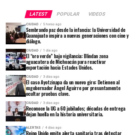
LATEST
POPULAR
VIDEOS
CIUDAD
5 horas ago
Sembrando paz desde la infancia: la Universidad de
Guanajuato inspira a nuevas generaciones con cine y
diálogo.
CIUDAD
1 día ago
El “oro verde” bajo vigilancia: Blindan zona
aguacatera de Michoacán para reactivar
exportación hacia Estados Unidos.
CIUDAD
3 días ago
El caso Ayotzinapa da un nuevo giro: Detienen al
exgobernador Ángel Aguirre por presuntamente
ocultar pruebas clave.
CIUDAD
3 días ago
Reconoce la UG a 60 jubilados; décadas de entrega
dejan huella en la historia universitaria.
ALERTAS
4 días ago
Reino Unido emite alerta sanitaria tras detectar