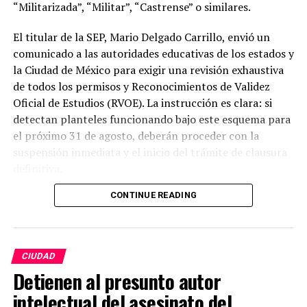
“Militarizada”, “Militar”, “Castrense” o similares.
El titular de la SEP, Mario Delgado Carrillo, envió un
comunicado a las autoridades educativas de los estados y
la Ciudad de México para exigir una revisión exhaustiva
de todos los permisos y Reconocimientos de Validez
Oficial de Estudios (RVOE). La instrucción es clara: si
detectan planteles funcionando bajo este esquema para
el próximo 31 de agosto, deberán proceder con la
suspensión inmediata y el inicio del trámite de clausura
definitiva.
CONTINUE READING
Para proteger a la comunidad estudiantil de los
planteles que sean sancionados, las autoridades
ordenaron la entrega inmediata de toda la
documentación escolar (como certificados e historiales)
CIUDAD
para que puedan incorporarse a otra escuela sin perder
Detienen al presunto autor
el año. Además, las instituciones obligadas a cerrar
intelectual del asesinato del
tendrán que reembolsar al 100% los pagos de