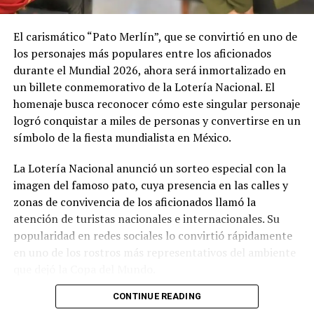
El carismático “Pato Merlín”, que se convirtió en uno de
los personajes más populares entre los aficionados
durante el Mundial 2026, ahora será inmortalizado en
un billete conmemorativo de la Lotería Nacional. El
homenaje busca reconocer cómo este singular personaje
logró conquistar a miles de personas y convertirse en un
símbolo de la fiesta mundialista en México.
La Lotería Nacional anunció un sorteo especial con la
imagen del famoso pato, cuya presencia en las calles y
zonas de convivencia de los aficionados llamó la
atención de turistas nacionales e internacionales. Su
popularidad en redes sociales lo convirtió rápidamente
en uno de los rostros más representativos del ambiente
que dejó la Copa del Mundo.
CONTINUE READING
El sorteo repartirá un premio mayor de millones de