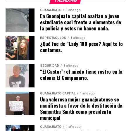
TRENDING
GUANAJUATO
1 año ago
En Guanajuato capital asaltan a joven
estudiante casi frente a elementos de
la policía y estos no hacen nada.
ESPECTÁCULOS
1 año ago
¿Qué fue de “Lady 100 peso? Aquí te lo
contamos.
SEGURIDAD
1 año ago
“El Castor”: el miedo tiene rostro en la
colonia El Campanario.
GUANAJUATO CAPITAL
1 año ago
Una valerosa mujer guanajuatense se
manifiesta a favor de la destitución de
Samantha Smith como presidenta
municipal
GUANAJUATO
1 año ago