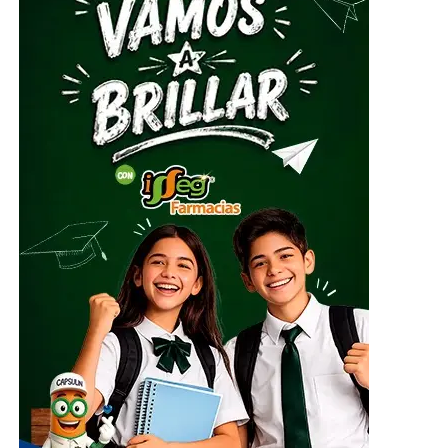
Guanajuato, José Alfonso Borja Pimentel, explicó que se
estarán recibiendo alimentos no perecederos, artículos
de higiene personal, insumos de limpieza y
herramientas, mismos que serán clasificados y
embalados para su posterior entrega al Sistema
Nacional DIF, instancia encargada de coordinar el envío
del apoyo humanitario.
ADVERTISEMENT
El centro de acopio principal estará ubicado en el
Parque Guanajuato Bicentenario, localizado en la
carretera de cuota kilómetro 3.8, comunidad Los
Rodríguez, en el municipio de Silao; además de las