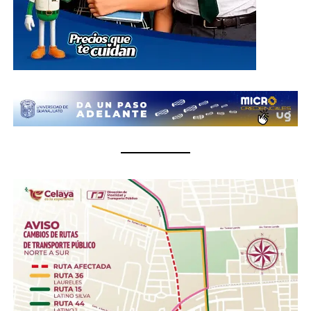
oficinas del Sistema DIF Estatal Guanajuato ubicadas en
Paseo de la Presa # 89-A, Zona Centro, en la ciudad de
Guanajuato; así como en las instalaciones de los 46
Sistemas DIF Municipales del estado, donde las
donaciones podrán entregarse del 1 al 10 de julio, en un
horario de 8:30 de la mañana a 6 de la tarde.
¿Qué se puede donar?
Insumos no perecederos.- Arroz, frijol, enlatados,
pastas, aceite, agua embotellada (cualquier
presentación).
Insumos de limpieza.- Aromatizante, detergente,
cloro, desinfectantes, escobas, trapeadores,
cubetas, jergas.
Higiene personal.- Shampoo, pasta dental, jabón de
barra, toallas húmedas, toallas sanitarias, rastrillos.
Herramientas .- Pala, pico, guantes, linternas,