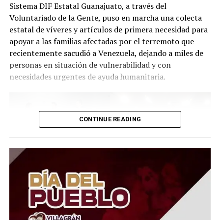
Sistema DIF Estatal Guanajuato, a través del
Voluntariado de la Gente, puso en marcha una colecta
estatal de víveres y artículos de primera necesidad para
apoyar a las familias afectadas por el terremoto que
recientemente sacudió a Venezuela, dejando a miles de
personas en situación de vulnerabilidad y con
necesidades urgentes de ayuda humanitaria.
CONTINUE READING
El Presidente del Consejo Consultivo del Sistema DIF
Estatal Guanajuato, Juan Carlos Montesinos Carranza,
señaló que esta iniciativa busca brindar apoyo solidario y
oportuno a quienes atraviesan momentos difíciles, por
lo que convocó a la ciudadanía, al sector empresarial,