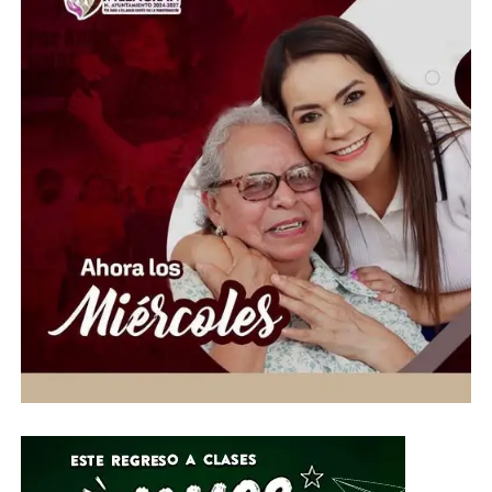
asociaciones civiles, grupos voluntarios y sociedad en
general, a sumarse a esta causa mediante la donación de
insumos esenciales.
“Hoy más que nunca es momento de demostrar que la
solidaridad no conoce fronteras. Desde Guanajuato
extendemos la mano a las familias venezolanas que
enfrentan esta emergencia, convencidos de que cada
aportación puede hacer la diferencia en la vida de
quienes más lo necesitan”, expresó.
Ante esta situación de emergencia humanitaria, el
Gobierno de la Gente, a través del Voluntariado de la
Gente, habilitó centros de acopio del 1 al 10 de julio en
el Parque Guanajuato Bicentenario, las oficinas del
Sistema DIF Estatal y las instalaciones de los 46
Sistemas DIF Municipales del estado.
Por su parte, el Director General del Sistema DIF Estatal