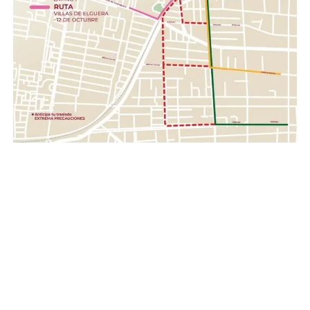
cascos, pilas.
Con esta acción, el Gobierno de la Gente, a través del
Sistema DIF Estatal Guanajuato y el Voluntariado de la
Gente, fortalece los valores de solidaridad, empatía y
unión entre las familias guanajuatenses, impulsando una
red de apoyo que permita llevar esperanza y ayuda a
quienes hoy enfrentan una de las situaciones más
complejas de su historia reciente.