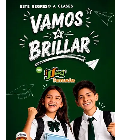
Por su parte, el Director General del Sistema DIF Estatal
Guanajuato, José Alfonso Borja Pimentel, explicó que se
estarán recibiendo alimentos no perecederos, artículos
de higiene personal, insumos de limpieza y
herramientas, mismos que serán clasificados y
embalados para su posterior entrega al Sistema
Nacional DIF, instancia encargada de coordinar el envío
del apoyo humanitario.
ADVERTISEMENT
El centro de acopio principal estará ubicado en el
Parque Guanajuato Bicentenario, localizado en la