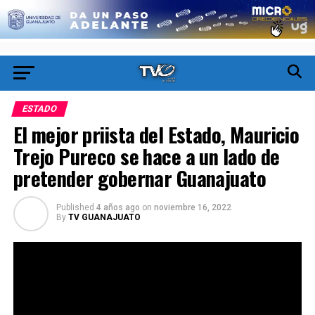
ESTADO
El mejor priista del Estado, Mauricio
Trejo Pureco se hace a un lado de
pretender gobernar Guanajuato
Published
4 años ago
on
noviembre 16, 2022
By
TV GUANAJUATO