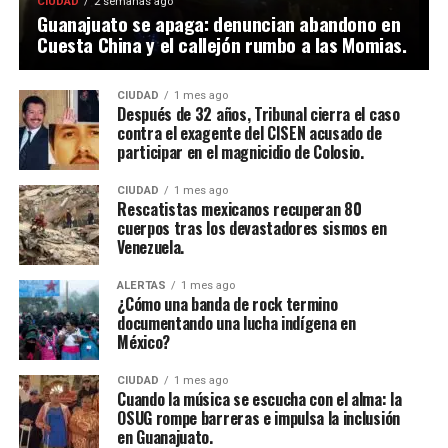
CIUDAD
2 semanas ago
Guanajuato se apaga: denuncian abandono en
Cuesta China y el callejón rumbo a las Momias.
CIUDAD
1 mes ago
Después de 32 años, Tribunal cierra el caso
contra el exagente del CISEN acusado de
participar en el magnicidio de Colosio.
CIUDAD
1 mes ago
Rescatistas mexicanos recuperan 80
cuerpos tras los devastadores sismos en
Venezuela.
ALERTAS
1 mes ago
¿Cómo una banda de rock termino
documentando una lucha indígena en
México?
CIUDAD
1 mes ago
Cuando la música se escucha con el alma: la
OSUG rompe barreras e impulsa la inclusión
en Guanajuato.