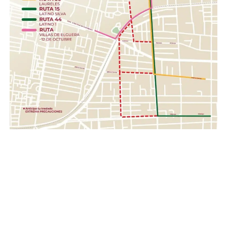
barra, toallas húmedas, toallas sanitarias, rastrillos.
Herramientas .- Pala, pico, guantes, linternas,
cascos, pilas.
Con esta acción, el Gobierno de la Gente, a través del
Sistema DIF Estatal Guanajuato y el Voluntariado de la
Gente, fortalece los valores de solidaridad, empatía y
unión entre las familias guanajuatenses, impulsando una
red de apoyo que permita llevar esperanza y ayuda a
quienes hoy enfrentan una de las situaciones más
complejas de su historia reciente.