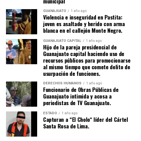
municipal
GUANAJUATO
1 año ago
Violencia e inseguridad en Pastita:
joven es asaltado y herido con arma
blanca en el callejón Monte Negro.
GUANAJUATO CAPITAL
1 año ago
Hijo de la pareja presidencial de
Guanajuato capital haciendo uso de
recursos públicos para promocionarse
al mismo tiempo que comete delito de
usurpación de funciones.
DERECHOS HUMANOS
1 año ago
Funcionario de Obras Públicas de
Guanajuato intimida y acosa a
periodistas de TV Guanajuato.
ESTADO
1 año ago
Capturan a “El Cholo“ líder del Cártel
Santa Rosa de Lima.