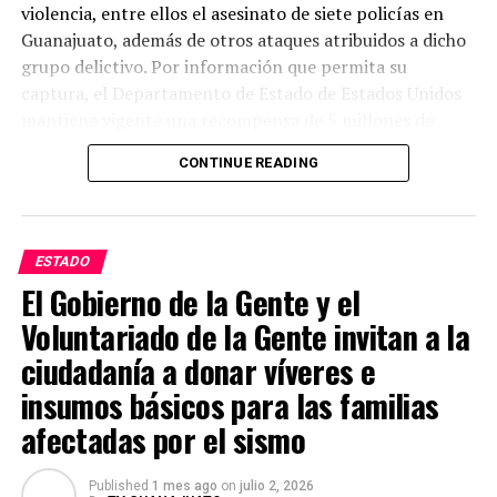
violencia, entre ellos el asesinato de siete policías en
Guanajuato, además de otros ataques atribuidos a dicho
grupo delictivo. Por información que permita su
captura, el Departamento de Estado de Estados Unidos
mantiene vigente una recompensa de 5 millones de
dólares.
CONTINUE READING
Las autoridades estadounidenses señalan que este grupo
delictivo mantiene presencia en varios estados del país y
lo consideran uno de los principales generadores de
ESTADO
violencia. Mientras tanto, las investigaciones continúan
El Gobierno de la Gente y el
y las autoridades mexicanas y estadounidenses
Voluntariado de la Gente invitan a la
mantienen la búsqueda de Juan Carlos Valencia
González para que responda ante la justicia por los
ciudadanía a donar víveres e
delitos que se le atribuyen.
insumos básicos para las familias
afectadas por el sismo
Published
1 mes ago
on
julio 2, 2026