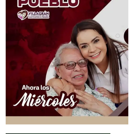
oportuno a quienes atraviesan momentos difíciles, por
lo que convocó a la ciudadanía, al sector empresarial,
asociaciones civiles, grupos voluntarios y sociedad en
general, a sumarse a esta causa mediante la donación de
insumos esenciales.
“Hoy más que nunca es momento de demostrar que la
solidaridad no conoce fronteras. Desde Guanajuato
extendemos la mano a las familias venezolanas que
enfrentan esta emergencia, convencidos de que cada
aportación puede hacer la diferencia en la vida de
quienes más lo necesitan”, expresó.
Ante esta situación de emergencia humanitaria, el
Gobierno de la Gente, a través del Voluntariado de la
Gente, habilitó centros de acopio del 1 al 10 de julio en
el Parque Guanajuato Bicentenario, las oficinas del
Sistema DIF Estatal y las instalaciones de los 46
Sistemas DIF Municipales del estado.