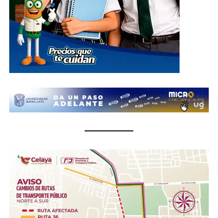
carretera de cuota kilómetro 3.8, comunidad Los
Rodríguez, en el municipio de Silao; además de las
oficinas del Sistema DIF Estatal Guanajuato ubicadas en
Paseo de la Presa # 89-A, Zona Centro, en la ciudad de
Guanajuato; así como en las instalaciones de los 46
Sistemas DIF Municipales del estado, donde las
donaciones podrán entregarse del 1 al 10 de julio, en un
horario de 8:30 de la mañana a 6 de la tarde.
¿Qué se puede donar?
Insumos no perecederos.- Arroz, frijol, enlatados,
pastas, aceite, agua embotellada (cualquier
presentación).
Insumos de limpieza.- Aromatizante, detergente,
cloro, desinfectantes, escobas, trapeadores,
cubetas, jergas.
Higiene personal.- Shampoo, pasta dental, jabón de