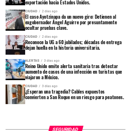
exportación hacia Estados Unidos.
CIUDAD
2 días ago
El caso Ayotzinapa da un nuevo giro: Detienen al
exgobernador Ángel Aguirre por presuntamente
ocultar pruebas clave.
CIUDAD
2 días ago
Reconoce la UG a 60 jubilados; décadas de entrega
dejan huella en la historia universitaria.
ALERTAS
3 días ago
Reino Unido emite alerta sanitaria tras detectar
aumento de casos de una infección en turistas que
viajaron a México.
CIUDAD
3 días ago
¿Esperan una tragedia? Cables expuestos
convierten a San Roque en un riesgo para peatones.
SEGURIDAD