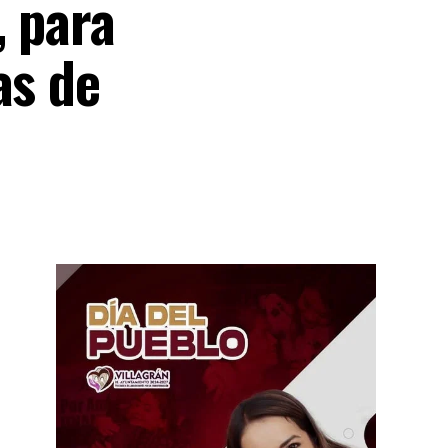
, para
as de