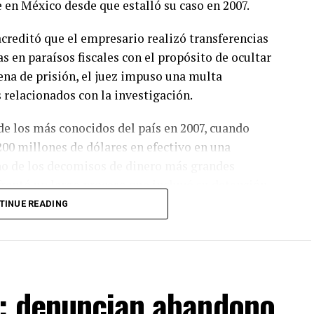
 en México desde que estalló su caso en 2007.
acreditó que el empresario realizó transferencias
s en paraísos fiscales con el propósito de ocultar
ena de prisión, el juez impuso una multa
relacionados con la investigación.
de los más conocidos del país en 2007, cuando
00 millones de dólares en efectivo en una
no de los decomisos de dinero más grandes
rentó un largo proceso que incluyó su detención
a territorio mexicano.
TINUE READING
 importante en el caso, todavía existen otros
ra. La sentencia puede ser impugnada por la defensa
 mientras las autoridades consideran este fallo un
: denuncian abandono
istoria reciente del país.