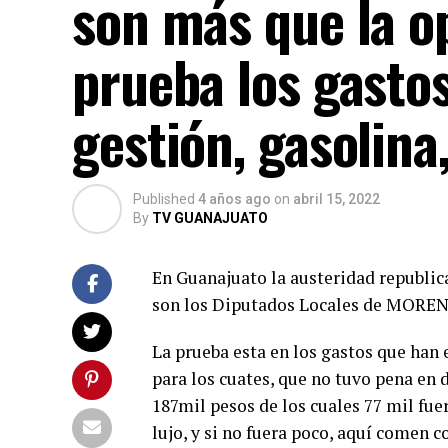
son más que la o
prueba los gastos
gestión, gasolina
Published
4 años ago
on
abril 15, 2022
By
TV GUANAJUATO
En Guanajuato la austeridad republic
son los Diputados Locales de MORENA,
La prueba esta en los gastos que han 
para los cuates, que no tuvo pena en
187mil pesos de los cuales 77 mil fue
lujo, y si no fuera poco, aquí comen 