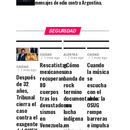
huella en
callejón
mensajes de odio contra Argentina.
la
rumbo a
historia
las
universitaria.
Momias.
SEGURIDAD
CIUDAD
ALERTAS
CIUDAD
1 mes ago
1 mes ago
1 mes ago
Rescatistas
¿Cómo
Cuando
CIUDAD
mexicanos
una
la música
1 mes ago
Después
recuperan
banda de
se
de 32
80
rock
escucha
años,
cuerpos
termino
con el
Tribunal
tras los
documentando
alma: la
cierra el
devastadores
una
OSUG
caso
sismos
lucha
rompe
contra el
en
indígena
barreras
exagente
Venezuela.
en
e impulsa