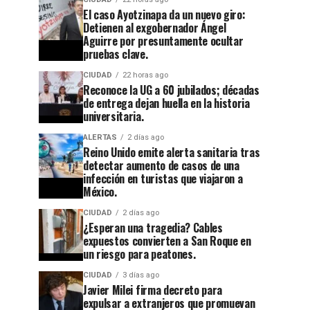
El caso Ayotzinapa da un nuevo giro:
Detienen al exgobernador Ángel
Aguirre por presuntamente ocultar
pruebas clave.
CIUDAD
22 horas ago
Reconoce la UG a 60 jubilados; décadas
de entrega dejan huella en la historia
CIUDAD
1 semana ago
universitaria.
Guanajuato
CIUDAD
22 horas ago
ALERTAS
2 días ago
Reconoce
se
Reino Unido emite alerta sanitaria tras
la UG a
apaga:
detectar aumento de casos de una
infección en turistas que viajaron a
60
denuncian
México.
jubilados;
abandono
CIUDAD
2 días ago
¿Esperan una tragedia? Cables
décadas
en
expuestos convierten a San Roque en
de
Cuesta
un riesgo para peatones.
entrega
China y
CIUDAD
3 días ago
Javier Milei firma decreto para
dejan
el
expulsar a extranjeros que promuevan