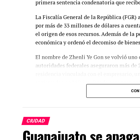
primera sentencia condenatoria que recibe
La Fiscalía General de la República (FGR) 
por más de 33 millones de dólares a cuenta
el origen de esos recursos. Además de la p
económica y ordenó el decomiso de bienes 
El nombre de Zhenli Ye Gon se volvió uno 
autoridades federales aseguraron más de 2
residencia vinculada con el empresario, u
registrados en México. Desde entonces enf
en Estados Unidos y posterior extradición 
CON
Aunque esta resolución representa un paso
procesos judiciales pendientes en su cont
CIUDAD
conforme a los recursos legales previstos,
Guanajuato se apaga
avance en una investigación que marcó la h