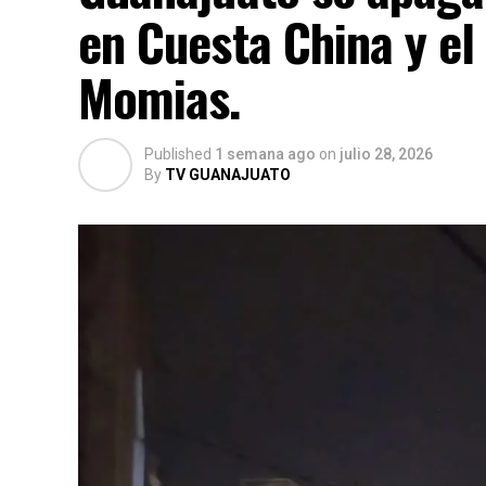
en Cuesta China y el
Momias.
Published
1 semana ago
on
julio 28, 2026
By
TV GUANAJUATO