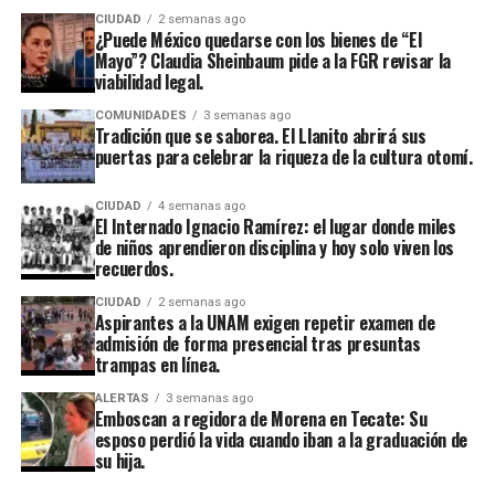
CIUDAD
2 semanas ago
¿Puede México quedarse con los bienes de “El
Mayo”? Claudia Sheinbaum pide a la FGR revisar la
viabilidad legal.
COMUNIDADES
3 semanas ago
Tradición que se saborea. El Llanito abrirá sus
puertas para celebrar la riqueza de la cultura otomí.
CIUDAD
4 semanas ago
El Internado Ignacio Ramírez: el lugar donde miles
de niños aprendieron disciplina y hoy solo viven los
recuerdos.
CIUDAD
2 semanas ago
Aspirantes a la UNAM exigen repetir examen de
admisión de forma presencial tras presuntas
trampas en línea.
ALERTAS
3 semanas ago
Emboscan a regidora de Morena en Tecate: Su
esposo perdió la vida cuando iban a la graduación de
su hija.