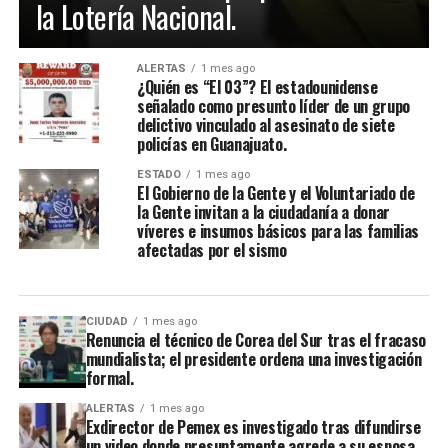
la Lotería Nacional.
ALERTAS
1 mes ago
¿Quién es “El 03”? El estadounidense
señalado como presunto líder de un grupo
delictivo vinculado al asesinato de siete
policías en Guanajuato.
ESTADO
1 mes ago
El Gobierno de la Gente y el Voluntariado de
la Gente invitan a la ciudadanía a donar
víveres e insumos básicos para las familias
afectadas por el sismo
CIUDAD
1 mes ago
Renuncia el técnico de Corea del Sur tras el fracaso
mundialista; el presidente ordena una investigación
formal.
ALERTAS
1 mes ago
Exdirector de Pemex es investigado tras difundirse
un video donde presuntamente agrede a su esposa.