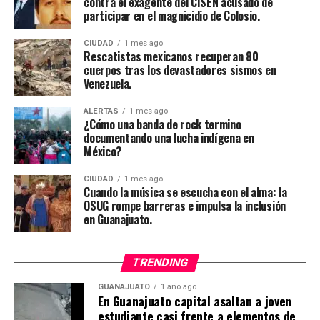
contra el exagente del CISEN acusado de
participar en el magnicidio de Colosio.
CIUDAD
1 mes ago
Rescatistas mexicanos recuperan 80
cuerpos tras los devastadores sismos en
Venezuela.
ALERTAS
1 mes ago
¿Cómo una banda de rock termino
documentando una lucha indígena en
México?
CIUDAD
1 mes ago
Cuando la música se escucha con el alma: la
OSUG rompe barreras e impulsa la inclusión
en Guanajuato.
TRENDING
GUANAJUATO
1 año ago
En Guanajuato capital asaltan a joven
estudiante casi frente a elementos de