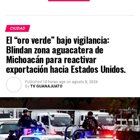
CIUDAD
El “oro verde” bajo vigilancia:
Blindan zona aguacatera de
Michoacán para reactivar
exportación hacia Estados Unidos.
Published
10 horas ago
on
agosto 8, 2026
By
TV GUANAJUATO