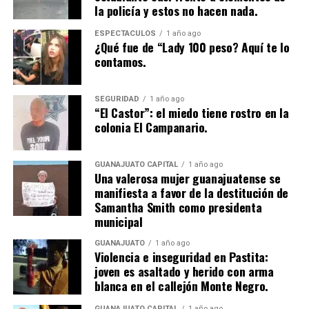
la policía y estos no hacen nada.
ESPECTÁCULOS
1 año ago
¿Qué fue de “Lady 100 peso? Aquí te lo
contamos.
SEGURIDAD
1 año ago
“El Castor”: el miedo tiene rostro en la
colonia El Campanario.
GUANAJUATO CAPITAL
1 año ago
Una valerosa mujer guanajuatense se
manifiesta a favor de la destitución de
Samantha Smith como presidenta
municipal
GUANAJUATO
1 año ago
Violencia e inseguridad en Pastita:
joven es asaltado y herido con arma
blanca en el callejón Monte Negro.
GUANAJUATO CAPITAL
1 año ago