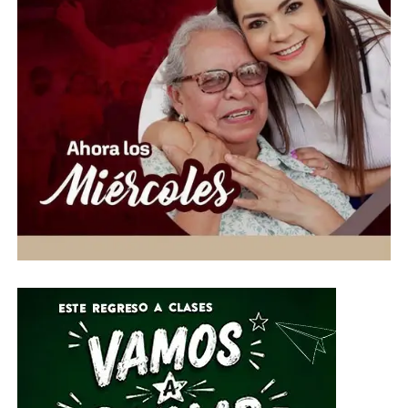
campus y áreas de la institución: cinco del Campus
Celaya-Salvatierra, 14 del Campus Guanajuato, cinco del
Campus Irapuato-Salamanca, nueve del Campus León,
16 del Colegio del Nivel Medio Superior y 11 de la
Rectoría General. Como parte de la ceremonia también
se impartió la conferencia “Jubilación, un cambio de
vida, no un final”, reforzando el mensaje de que el retiro
laboral representa una oportunidad para emprender
nuevos proyectos, mientras el legado de quienes
dedicaron décadas a la educación universitaria
permanece en las generaciones presentes y futuras.