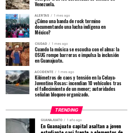
Venezuela.
ALERTAS
1 mes ago
¿Cómo una banda de rock termino
documentando una lucha indígena en
México?
CIUDAD
1 mes ago
Cuando la música se escucha con el alma: la
OSUG rompe barreras e impulsa la inclusión
en Guanajuato.
ACCIDENTE
1 mes ago
Kilómetros de caos y tensión en la Celaya-
Juventino Rosas: incendian 10 vehículos tras
el fallecimiento de un menor; autoridades
señalan bloqueo organizado.
TRENDING
GUANAJUATO
1 año ago
En Guanajuato capital asaltan a joven
estudiante casi frente a elementos de