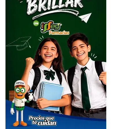
embalados para su posterior entrega al Sistema
Nacional DIF, instancia encargada de coordinar el envío
del apoyo humanitario.
ADVERTISEMENT
El centro de acopio principal estará ubicado en el
Parque Guanajuato Bicentenario, localizado en la
carretera de cuota kilómetro 3.8, comunidad Los
Rodríguez, en el municipio de Silao; además de las
oficinas del Sistema DIF Estatal Guanajuato ubicadas en
Paseo de la Presa # 89-A, Zona Centro, en la ciudad de
Guanajuato; así como en las instalaciones de los 46
Sistemas DIF Municipales del estado, donde las