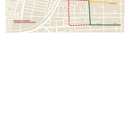
Gente, fortalece los valores de solidaridad, empatía y
unión entre las familias guanajuatenses, impulsando una
red de apoyo que permita llevar esperanza y ayuda a
quienes hoy enfrentan una de las situaciones más
complejas de su historia reciente.