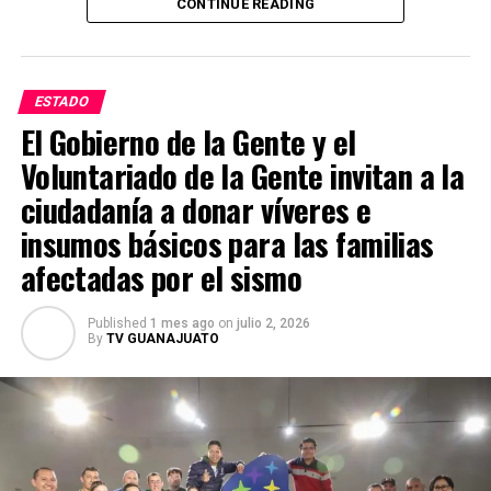
CONTINUE READING
Las autoridades estadounidenses señalan que este grupo
delictivo mantiene presencia en varios estados del país y
lo consideran uno de los principales generadores de
ESTADO
violencia. Mientras tanto, las investigaciones continúan
El Gobierno de la Gente y el
y las autoridades mexicanas y estadounidenses
Voluntariado de la Gente invitan a la
mantienen la búsqueda de Juan Carlos Valencia
González para que responda ante la justicia por los
ciudadanía a donar víveres e
delitos que se le atribuyen.
insumos básicos para las familias
afectadas por el sismo
Published
1 mes ago
on
julio 2, 2026
By
TV GUANAJUATO