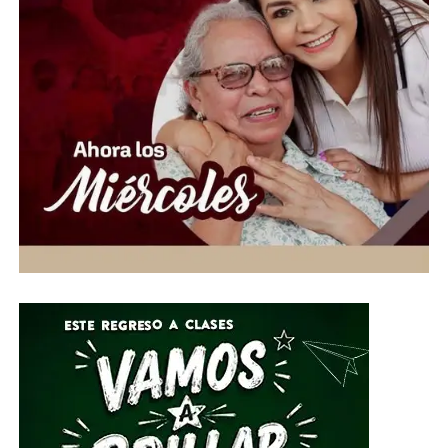
“Hoy más que nunca es momento de demostrar que la
solidaridad no conoce fronteras. Desde Guanajuato
extendemos la mano a las familias venezolanas que
enfrentan esta emergencia, convencidos de que cada
aportación puede hacer la diferencia en la vida de
quienes más lo necesitan”, expresó.
Ante esta situación de emergencia humanitaria, el
Gobierno de la Gente, a través del Voluntariado de la
Gente, habilitó centros de acopio del 1 al 10 de julio en
el Parque Guanajuato Bicentenario, las oficinas del
Sistema DIF Estatal y las instalaciones de los 46
Sistemas DIF Municipales del estado.
Por su parte, el Director General del Sistema DIF Estatal
Guanajuato, José Alfonso Borja Pimentel, explicó que se
estarán recibiendo alimentos no perecederos, artículos
de higiene personal, insumos de limpieza y
herramientas, mismos que serán clasificados y