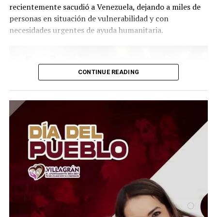
recientemente sacudió a Venezuela, dejando a miles de
personas en situación de vulnerabilidad y con
necesidades urgentes de ayuda humanitaria.
CONTINUE READING
El Presidente del Consejo Consultivo del Sistema DIF
Estatal Guanajuato, Juan Carlos Montesinos Carranza,
señaló que esta iniciativa busca brindar apoyo solidario y
oportuno a quienes atraviesan momentos difíciles, por
lo que convocó a la ciudadanía, al sector empresarial,
asociaciones civiles, grupos voluntarios y sociedad en
general, a sumarse a esta causa mediante la donación de
insumos esenciales.