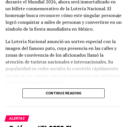
durante el Mundial 2026, ahora será inmortalizado en
un billete conmemorativo de la Lotería Nacional. El
homenaje busca reconocer cómo este singular personaje
logró conquistar a miles de personas y convertirse en un
símbolo de la fiesta mundialista en México.
La Lotería Nacional anunció un sorteo especial con la
imagen del famoso pato, cuya presencia en las calles y
zonas de convivencia de los aficionados llamó la
atención de turistas nacionales e internacionales. Su
popularidad en redes sociales lo convirtió rápidamente
en uno de los rostros más representativos del ambiente
que dejó la Copa del Mundo.
CONTINUE READING
El sorteo repartirá un premio mayor de millones de
pesos, además de otros premios entre los participantes.
Con este billete conmemorativo, las autoridades buscan
celebrar uno de los fenómenos más inesperados y
ALERTAS
entrañables que dejó el torneo, demostrando cómo un