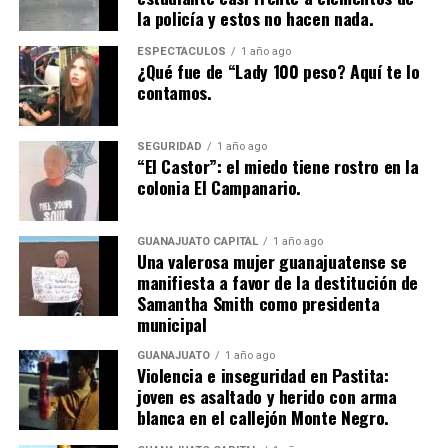
la policía y estos no hacen nada.
ESPECTÁCULOS
1 año ago
¿Qué fue de “Lady 100 peso? Aquí te lo
contamos.
SEGURIDAD
1 año ago
“El Castor”: el miedo tiene rostro en la
colonia El Campanario.
GUANAJUATO CAPITAL
1 año ago
Una valerosa mujer guanajuatense se
manifiesta a favor de la destitución de
Samantha Smith como presidenta
municipal
GUANAJUATO
1 año ago
Violencia e inseguridad en Pastita:
joven es asaltado y herido con arma
blanca en el callejón Monte Negro.