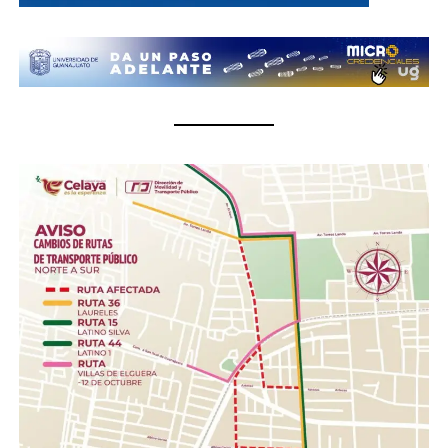
donaciones podrán entregarse del 1 al 10 de julio, en un
horario de 8:30 de la mañana a 6 de la tarde.
¿Qué se puede donar?
Insumos no perecederos.- Arroz, frijol, enlatados,
pastas, aceite, agua embotellada (cualquier
presentación).
Insumos de limpieza.- Aromatizante, detergente,
cloro, desinfectantes, escobas, trapeadores,
cubetas, jergas.
Higiene personal.- Shampoo, pasta dental, jabón de
barra, toallas húmedas, toallas sanitarias, rastrillos.
Herramientas .- Pala, pico, guantes, linternas,
cascos, pilas.
Con esta acción, el Gobierno de la Gente, a través del
Sistema DIF Estatal Guanajuato y el Voluntariado de la