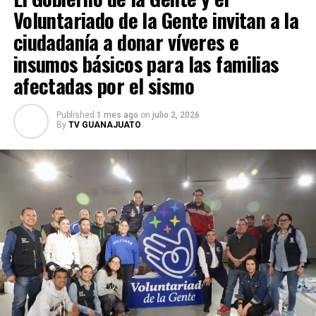
Voluntariado de la Gente invitan a la
mantienen la búsqueda de Juan Carlos Valencia
González para que responda ante la justicia por los
ciudadanía a donar víveres e
delitos que se le atribuyen.
insumos básicos para las familias
afectadas por el sismo
Published
1 mes ago
on
julio 2, 2026
By
TV GUANAJUATO