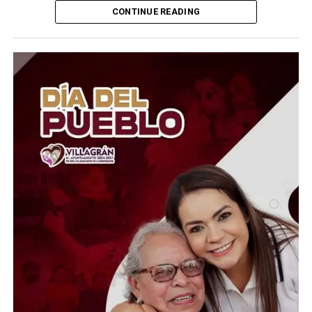
CONTINUE READING
El Presidente del Consejo Consultivo del Sistema DIF
Estatal Guanajuato, Juan Carlos Montesinos Carranza,
señaló que esta iniciativa busca brindar apoyo solidario y
oportuno a quienes atraviesan momentos difíciles, por
lo que convocó a la ciudadanía, al sector empresarial,
asociaciones civiles, grupos voluntarios y sociedad en
general, a sumarse a esta causa mediante la donación de
insumos esenciales.
“Hoy más que nunca es momento de demostrar que la
solidaridad no conoce fronteras. Desde Guanajuato
extendemos la mano a las familias venezolanas que
enfrentan esta emergencia, convencidos de que cada
aportación puede hacer la diferencia en la vida de
quienes más lo necesitan”, expresó.