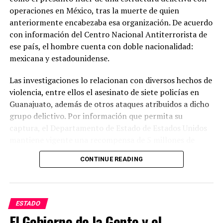
operaciones en México, tras la muerte de quien
anteriormente encabezaba esa organización. De acuerdo
con información del Centro Nacional Antiterrorista de
ese país, el hombre cuenta con doble nacionalidad:
mexicana y estadounidense.
Las investigaciones lo relacionan con diversos hechos de
violencia, entre ellos el asesinato de siete policías en
Guanajuato, además de otros ataques atribuidos a dicho
grupo delictivo. Por información que permita su
captura, el Departamento de Estado de Estados Unidos
mantiene vigente una recompensa de 5 millones de
dólares.
CONTINUE READING
Las autoridades estadounidenses señalan que este grupo
delictivo mantiene presencia en varios estados del país y
lo consideran uno de los principales generadores de
ESTADO
violencia. Mientras tanto, las investigaciones continúan
El Gobierno de la Gente y el
y las autoridades mexicanas y estadounidenses