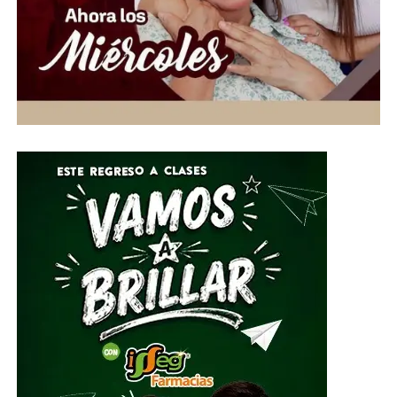
Ante esta situación de emergencia humanitaria, el
Gobierno de la Gente, a través del Voluntariado de la
Gente, habilitó centros de acopio del 1 al 10 de julio en
el Parque Guanajuato Bicentenario, las oficinas del
Sistema DIF Estatal y las instalaciones de los 46
Sistemas DIF Municipales del estado.
Por su parte, el Director General del Sistema DIF Estatal
Guanajuato, José Alfonso Borja Pimentel, explicó que se
estarán recibiendo alimentos no perecederos, artículos
de higiene personal, insumos de limpieza y
herramientas, mismos que serán clasificados y
embalados para su posterior entrega al Sistema
Nacional DIF, instancia encargada de coordinar el envío
del apoyo humanitario.
ADVERTISEMENT