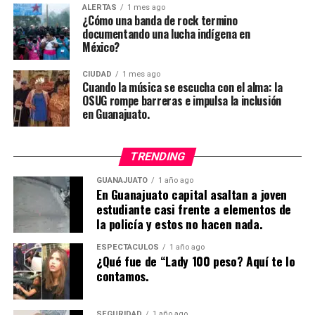
ALERTAS
1 mes ago
¿Cómo una banda de rock termino
documentando una lucha indígena en
México?
CIUDAD
1 mes ago
Cuando la música se escucha con el alma: la
OSUG rompe barreras e impulsa la inclusión
en Guanajuato.
TRENDING
GUANAJUATO
1 año ago
En Guanajuato capital asaltan a joven
estudiante casi frente a elementos de
la policía y estos no hacen nada.
ESPECTÁCULOS
1 año ago
¿Qué fue de “Lady 100 peso? Aquí te lo
contamos.
SEGURIDAD
1 año ago