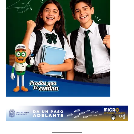
El centro de acopio principal estará ubicado en el
Parque Guanajuato Bicentenario, localizado en la
carretera de cuota kilómetro 3.8, comunidad Los
Rodríguez, en el municipio de Silao; además de las
oficinas del Sistema DIF Estatal Guanajuato ubicadas en
Paseo de la Presa # 89-A, Zona Centro, en la ciudad de
Guanajuato; así como en las instalaciones de los 46
Sistemas DIF Municipales del estado, donde las
donaciones podrán entregarse del 1 al 10 de julio, en un
horario de 8:30 de la mañana a 6 de la tarde.
¿Qué se puede donar?
Insumos no perecederos.- Arroz, frijol, enlatados,