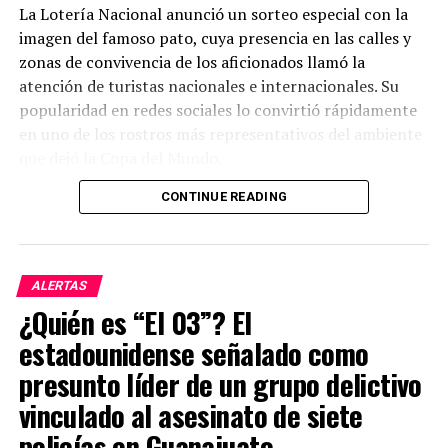
La Lotería Nacional anunció un sorteo especial con la
imagen del famoso pato, cuya presencia en las calles y
zonas de convivencia de los aficionados llamó la
atención de turistas nacionales e internacionales. Su
popularidad en redes sociales lo convirtió rápidamente
en uno de los rostros más representativos del ambiente
que dejó la Copa del Mundo.
CONTINUE READING
El sorteo repartirá un premio mayor de millones de
pesos, además de otros premios entre los participantes.
Con este billete conmemorativo, las autoridades buscan
celebrar uno de los fenómenos más inesperados y
ALERTAS
entrañables que dejó el torneo, demostrando cómo un
¿Quién es “El 03”? El
personaje espontáneo logró ganarse el cariño de la
estadounidense señalado como
afición.
presunto líder de un grupo delictivo
El “Pato Merlín” pasó de animar las calles durante el
vinculado al asesinato de siete
Mundial a formar parte de la historia de la Lotería
policías en Guanajuato.
Nacional, consolidándose como uno de los íconos más