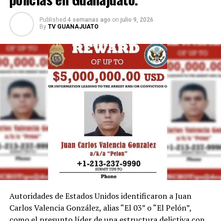
recordados de la justa deportiva y un ejemplo de cómo
el entusiasmo de la afición puede trascender más allá de
Published
4 semanas ago
on
julio 9, 2026
By
TV GUANAJUATO
las canchas.
Autoridades de Estados Unidos identificaron a Juan
Carlos Valencia González, alias “El 03” o “El Pelón”,
como el presunto líder de una estructura delictiva con