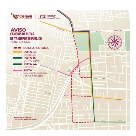
pastas, aceite, agua embotellada (cualquier
presentación).
Insumos de limpieza.- Aromatizante, detergente,
cloro, desinfectantes, escobas, trapeadores,
cubetas, jergas.
Higiene personal.- Shampoo, pasta dental, jabón de
barra, toallas húmedas, toallas sanitarias, rastrillos.
Herramientas .- Pala, pico, guantes, linternas,
cascos, pilas.
Con esta acción, el Gobierno de la Gente, a través del
Sistema DIF Estatal Guanajuato y el Voluntariado de la
Gente, fortalece los valores de solidaridad, empatía y
unión entre las familias guanajuatenses, impulsando una
red de apoyo que permita llevar esperanza y ayuda a
quienes hoy enfrentan una de las situaciones más
complejas de su historia reciente.