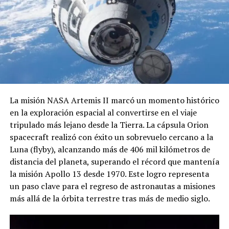
Dra. Macarena Orozco Martínez puso sobre la mesa la
desigualdad persistente, recordando que en México la
mayoría de las labores de cuidado recaen en mujeres, lo
que evidencia retos estructurales aún pendientes.
El encuentro concluyó con un llamado firme a derribar
obstáculos dentro del ámbito académico, fomentar la
inclusión y mantener el compromiso social de la ciencia.
Con la presencia de autoridades universitarias, se
La misión NASA Artemis II marcó un momento histórico
reafirmó la necesidad de seguir visibilizando el trabajo
en la exploración espacial al convertirse en el viaje
de las mujeres en la investigación, no solo como
tripulado más lejano desde la Tierra. La cápsula Orion
reconocimiento, sino como un paso esencial para
spacecraft realizó con éxito un sobrevuelo cercano a la
construir una sociedad más justa, innovadora y
Luna (flyby), alcanzando más de 406 mil kilómetros de
equitativa.
distancia del planeta, superando el récord que mantenía
la misión Apollo 13 desde 1970. Este logro representa
un paso clave para el regreso de astronautas a misiones
más allá de la órbita terrestre tras más de medio siglo.