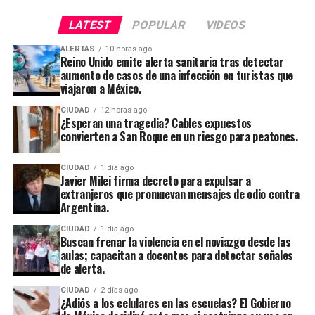
LATEST
POPULAR
VIDEOS
ALERTAS
10 horas ago
Reino Unido emite alerta sanitaria tras detectar
aumento de casos de una infección en turistas que
viajaron a México.
CIUDAD
12 horas ago
¿Esperan una tragedia? Cables expuestos
convierten a San Roque en un riesgo para peatones.
CIUDAD
1 día ago
Javier Milei firma decreto para expulsar a
extranjeros que promuevan mensajes de odio contra
Argentina.
CIUDAD
1 día ago
Buscan frenar la violencia en el noviazgo desde las
aulas; capacitan a docentes para detectar señales
de alerta.
CIUDAD
2 días ago
¿Adiós a los celulares en las escuelas? El Gobierno