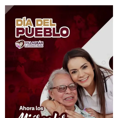
La misión despegará a bordo del poderoso Space Launch
System, llevando a cuatro astronautas en la nave Orion,
quienes realizarán un viaje de aproximadamente 10 días
alrededor de la Luna, sin aterrizar, como parte de una
prueba clave.
Este vuelo busca comprobar que todos los sistemas
funcionen correctamente antes de intentar un alunizaje
en futuras misiones. Sin embargo, el proyecto no ha
estado libre de problemas, ya que ha sufrido retrasos
por fallas técnicas que obligaron a posponer su
lanzamiento.
Aun así, Artemis II representa un paso clave para el
futuro de la exploración espacial… y deja una pregunta
en el aire: después de tantos años de haber pisado la
Luna, ¿será que estamos, otra vez, entrando de lleno en
una nueva era del espacio?