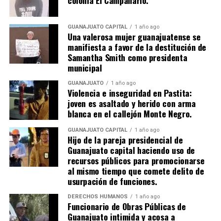
colonia El Campanario.
GUANAJUATO CAPITAL
1 año ago
Una valerosa mujer guanajuatense se
manifiesta a favor de la destitución de
Samantha Smith como presidenta
municipal
GUANAJUATO
1 año ago
Violencia e inseguridad en Pastita:
joven es asaltado y herido con arma
blanca en el callejón Monte Negro.
GUANAJUATO CAPITAL
1 año ago
Hijo de la pareja presidencial de
Guanajuato capital haciendo uso de
recursos públicos para promocionarse
al mismo tiempo que comete delito de
usurpación de funciones.
DERECHOS HUMANOS
1 año ago
Funcionario de Obras Públicas de
Guanajuato intimida y acosa a