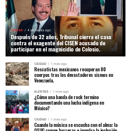
CIUDAD
4 semanas ago
Después de 32 años, Tribunal cierra el caso
contra el exagente del CISEN acusado de
participar en el magnicidio de Colosio.
CIUDAD
1 mes ago
Rescatistas mexicanos recuperan 80
cuerpos tras los devastadores sismos en
Venezuela.
ALERTAS
1 mes ago
¿Cómo una banda de rock termino
documentando una lucha indígena en
México?
CIUDAD
1 mes ago
Cuando la música se escucha con el alma: la
OSUG rompe barreras e impulsa la inclusión