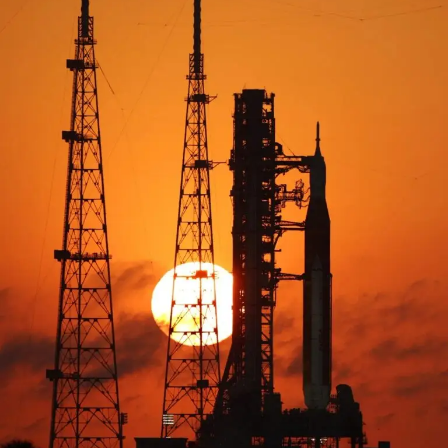
pasó por detrás del lado oculto de la Luna, provocando
cerca de 40 minutos de incomunicación total con la
Tierra. Durante ese lapso, los astronautas viajaron
completamente aislados, sin contacto con el control de
misión. Al restablecerse la señal, se espera la llegada de
imágenes inéditas del lado oculto del satélite,
incluyendo formaciones como la cuenca Orientale y
zonas clave del polo sur lunar, consideradas estratégicas
para futuras misiones.