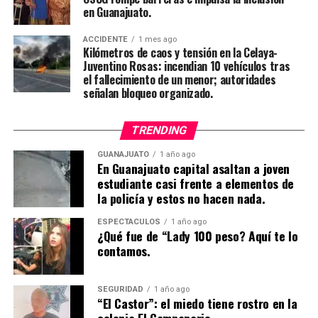
en Guanajuato.
ACCIDENTE
1 mes ago
Kilómetros de caos y tensión en la Celaya-
Juventino Rosas: incendian 10 vehículos tras
el fallecimiento de un menor; autoridades
señalan bloqueo organizado.
TRENDING
GUANAJUATO
1 año ago
En Guanajuato capital asaltan a joven
estudiante casi frente a elementos de
la policía y estos no hacen nada.
ESPECTÁCULOS
1 año ago
¿Qué fue de “Lady 100 peso? Aquí te lo
contamos.
SEGURIDAD
1 año ago
“El Castor”: el miedo tiene rostro en la