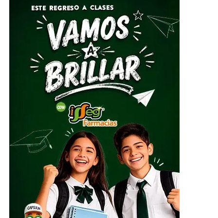
estos casos se dicten con mayor rapidez, priorizando
siempre el interés superior de la niñez.
La urgencia de la reforma se refleja en las cifras:
alrededor de 600 menores permanecen en casas hogar
en Guanajuato, muchos de ellos por situaciones de
violencia o vulnerabilidad, mientras que el año pasado
solo se concretaron 74 adopciones. A esto se suma que
las probabilidades de ser adoptados disminuyen
drásticamente con la edad, lo que evidencia la necesidad
de procesos más eficientes que permitan brindarles una
oportunidad real de crecer en un entorno familiar
estable.