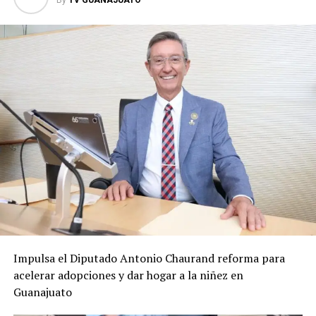
By
TV GUANAJUATO
En la misma sesión, el organismo electoral también
recibió informes mensuales y trimestrales sobre
quejas y denuncias, sanciones administrativas, situación
financiera, actividades operativas y funciones de
Oficialía Electoral, como parte de sus mecanismos de
rendición de cuentas.
ADVERTISEMENT
Impulsa el Diputado Antonio Chaurand reforma para
acelerar adopciones y dar hogar a la niñez en
Guanajuato