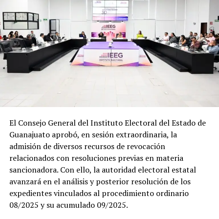
De acuerdo con el Enlace de Protección Civil del Campus
Guanajuato, el ingeniero Raúl Morales Aguilar, estas
acciones forman parte del Programa Interno de
Protección Civil y buscan fortalecer la cultura de la
prevención y la capacidad de respuesta de la comunidad
universitaria. Con este tipo de ejercicios, la Universidad
de Guanajuato reafirma su compromiso de proteger la
vida e integridad de estudiantes, docentes, personal
administrativo y visitantes, además de cumplir con la
El Consejo General del Instituto Electoral del Estado de
normatividad vigente en materia de seguridad y
Guanajuato aprobó, en sesión extraordinaria, la
prevención de riesgos.
admisión de diversos recursos de revocación
relacionados con resoluciones previas en materia
sancionadora. Con ello, la autoridad electoral estatal
avanzará en el análisis y posterior resolución de los
expedientes vinculados al procedimiento ordinario
08/2025 y su acumulado 09/2025.