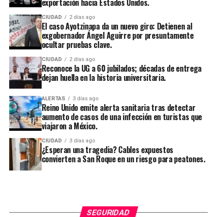
exportación hacia Estados Unidos.
CIUDAD
2 días ago
El caso Ayotzinapa da un nuevo giro: Detienen al
exgobernador Ángel Aguirre por presuntamente
ocultar pruebas clave.
CIUDAD
2 días ago
Reconoce la UG a 60 jubilados; décadas de entrega
dejan huella en la historia universitaria.
ALERTAS
3 días ago
Reino Unido emite alerta sanitaria tras detectar
aumento de casos de una infección en turistas que
viajaron a México.
CIUDAD
3 días ago
¿Esperan una tragedia? Cables expuestos
convierten a San Roque en un riesgo para peatones.
SEGURIDAD