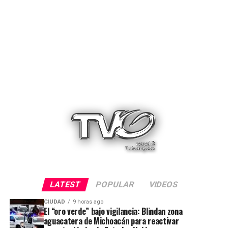
LATEST
POPULAR
VIDEOS
CIUDAD
9 horas ago
El “oro verde” bajo vigilancia: Blindan zona
aguacatera de Michoacán para reactivar