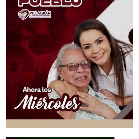
El diputado de Morena, Antonio Chaurand, presentó
una iniciativa para modificar el Código Civil del estado
con el objetivo de agilizar los procesos de adopción,
disminuir la carga burocrática y garantizar que niñas,
niños y adolescentes puedan integrarse a una familia en
el menor tiempo posible. La propuesta busca responder
a una problemática que por años ha frenado el acceso
efectivo a este derecho fundamental.
Entre los puntos centrales, se plantea que la
Procuraduría Estatal de Protección de Niñas, Niños y
Adolescentes emita el certificado de idoneidad en un
plazo máximo de 45 días hábiles, evitando retrasos que
actualmente prolongan innecesariamente los trámites.
Además, se establece que las resoluciones judiciales en