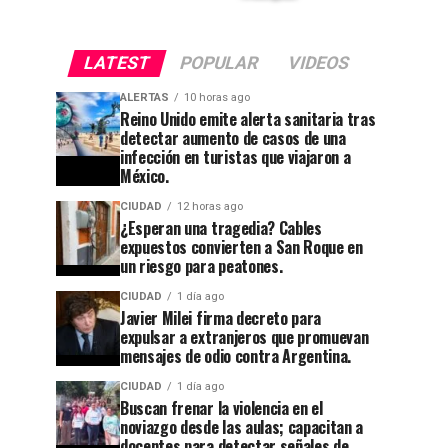
LATEST
POPULAR
VIDEOS
ALERTAS
10 horas ago
Reino Unido emite alerta sanitaria tras
CIUDAD
4 semanas ago
detectar aumento de casos de una
Después
infección en turistas que viajaron a
México.
de 32
años,
CIUDAD
12 horas ago
¿Esperan una tragedia? Cables
Tribunal
expuestos convierten a San Roque en
CIUDAD
1 semana ago
un riesgo para peatones.
Guanajuato
cierra el
CIUDAD
1 día ago
se
caso
Javier Milei firma decreto para
apaga:
contra el
expulsar a extranjeros que promuevan
mensajes de odio contra Argentina.
denuncian
exagente
CIUDAD
1 día ago
abandono
del
Buscan frenar la violencia en el
noviazgo desde las aulas; capacitan a
en
CISEN
docentes para detectar señales de