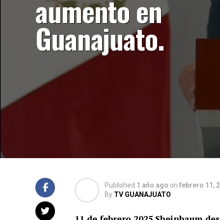
aumento en
Guanajuato.
Published
1 año ago
on
febrero 11, 
By
TV GUANAJUATO
11 de febrero 2025
Sheinbaum dest