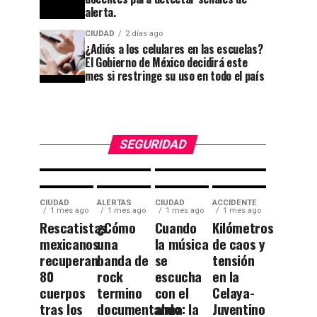
Cuesta
acusado
alerta.
China y
de
CIUDAD
2 días ago
¿Adiós a los celulares en las escuelas?
el
participar
El Gobierno de México decidirá este
callejón
en el
mes si restringe su uso en todo el país
rumbo a
magnicidio
las
de
Momias.
Colosio.
SEGURIDAD
CIUDAD
ALERTAS
CIUDAD
ACCIDENTE
1 mes ago
1 mes ago
1 mes ago
1 mes ago
Rescatistas
¿Cómo
Cuando
Kilómetros
mexicanos
una
la música
de caos y
recuperan
banda de
se
tensión
80
rock
escucha
en la
cuerpos
termino
con el
Celaya-
tras los
documentando
alma: la
Juventino