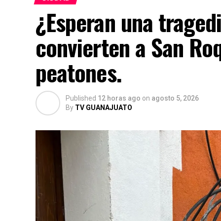
¿Esperan una traged
convierten a San Roq
peatones.
Published
12 horas ago
on
agosto 5, 2026
By
TV GUANAJUATO