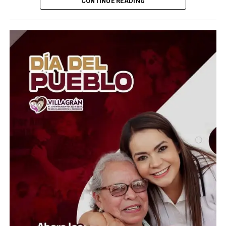
CONTINUE READING
Los estudiantes cuestionan que el formato a distancia
haya permitido posibles ventajas indebidas, incluyendo
el uso de herramientas tecnológicas para responder la
prueba. La controversia creció luego de que se
detectaran anomalías y circularan señalamientos sobre
posibles prácticas para burlar los mecanismos de
vigilancia.
Ante esta situación, la UNAM creó una Comisión Técnica
para revisar las pruebas y determinar qué ocurrió. La
universidad también suspendió temporalmente el
proceso de inscripciones mientras analiza las
irregularidades y busca establecer un mecanismo que
permita dar certeza a los aspirantes.
Ahora, los jóvenes piden que la solución sea un nuevo
examen presencial y bajo condiciones iguales para todos.
La UNAM deberá determinar si se repite la prueba o si