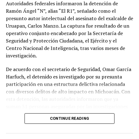
Autoridades federales informaron la detención de
Ramón Ángel “N”, alias “El R1”, señalado como el
presunto autor intelectual del asesinato del exalcalde de
Uruapan, Carlos Manzo. La captura fue resultado de un
operativo conjunto encabezado por la Secretaría de
Seguridad y Protección Ciudadana, el Ejército y el
Centro Nacional de Inteligencia, tras varios meses de
investigación.
De acuerdo con el secretario de Seguridad, Omar García
Harfuch, el detenido es investigado por su presunta
participación en una estructura delictiva relacionada
con diversos delitos de alto impacto en Michoacán. Con
esta detención, las autoridades informaron que ya
suman 31 personas aseguradas por las investigaciones
relacionadas con el homicidio del exalcalde.
CONTINUE READING
Carlos Manzo fue asesinado en noviembre de 2025
mientras participaba en un evento público en Uruapan,