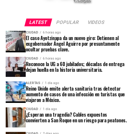
LATEST
POPULAR
VIDEOS
CIUDAD
6 horas ago
El caso Ayotzinapa da un nuevo giro: Detienen al
exgobernador Ángel Aguirre por presuntamente
ocultar pruebas clave.
CIUDAD
6 horas ago
Reconoce la UG a 60 jubilados; décadas de entrega
dejan huella en la historia universitaria.
ALERTAS
1 día ago
Reino Unido emite alerta sanitaria tras detectar
aumento de casos de una infección en turistas que
viajaron a México.
CIUDAD
1 día ago
¿Esperan una tragedia? Cables expuestos
convierten a San Roque en un riesgo para peatones.
CIUDAD
2 días ago