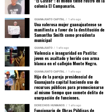
“El Castor”: el miedo tiene rostro en la
colonia El Campanario.
GUANAJUATO CAPITAL
1 año ago
Una valerosa mujer guanajuatense se
manifiesta a favor de la destitución de
Samantha Smith como presidenta
municipal
GUANAJUATO
1 año ago
Violencia e inseguridad en Pastita:
joven es asaltado y herido con arma
blanca en el callejón Monte Negro.
GUANAJUATO CAPITAL
1 año ago
Hijo de la pareja presidencial de
Guanajuato capital haciendo uso de
recursos públicos para promocionarse
al mismo tiempo que comete delito de
usurpación de funciones.
DERECHOS HUMANOS
1 año ago
Funcionario de Obras Públicas de