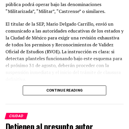
pública podrá operar bajo las denominaciones
“Militarizada”, “Militar”, “Castrense” o similares.
El titular de la SEP, Mario Delgado Carrillo, envió un
comunicado a las autoridades educativas de los estados y
la Ciudad de México para exigir una revisión exhaustiva
de todos los permisos y Reconocimientos de Validez
Oficial de Estudios (RVOE). La instrucción es clara: si
detectan planteles funcionando bajo este esquema para
el próximo 31 de agosto, deberán proceder con la
suspensión inmediata y el inicio del trámite de clausura
definitiva.
CONTINUE READING
Para proteger a la comunidad estudiantil de los
planteles que sean sancionados, las autoridades
ordenaron la entrega inmediata de toda la
documentación escolar (como certificados e historiales)
CIUDAD
para que puedan incorporarse a otra escuela sin perder
Detienen al presunto autor
el año. Además, las instituciones obligadas a cerrar