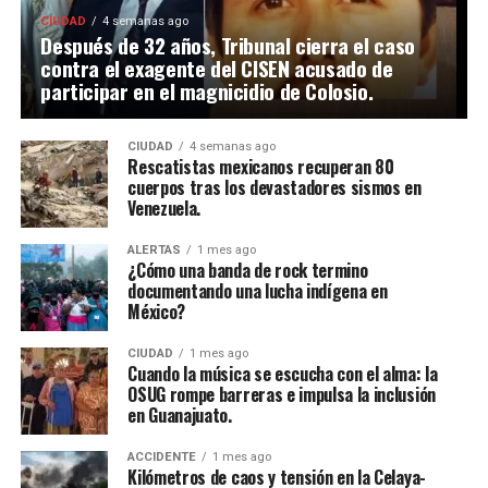
CIUDAD
4 semanas ago
Después de 32 años, Tribunal cierra el caso
contra el exagente del CISEN acusado de
participar en el magnicidio de Colosio.
CIUDAD
4 semanas ago
Rescatistas mexicanos recuperan 80
cuerpos tras los devastadores sismos en
Venezuela.
ALERTAS
1 mes ago
¿Cómo una banda de rock termino
documentando una lucha indígena en
México?
CIUDAD
1 mes ago
Cuando la música se escucha con el alma: la
OSUG rompe barreras e impulsa la inclusión
en Guanajuato.
ACCIDENTE
1 mes ago
Kilómetros de caos y tensión en la Celaya-