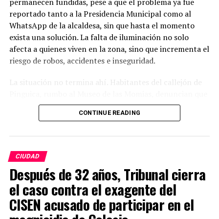
permanecen fundidas, pese a que el problema ya fue
reportado tanto a la Presidencia Municipal como al
WhatsApp de la alcaldesa, sin que hasta el momento
exista una solución. La falta de iluminación no solo
afecta a quienes viven en la zona, sino que incrementa el
riesgo de robos, accidentes e inseguridad.
La situación no termina ahí. Habitantes del callejón de
Pinguica, rumbo al Museo de las Momias, denuncian que
nuevamente carecen de alumbrado público. Afirman que
CONTINUE READING
caminar por ese lugar durante la noche se ha convertido
en un riesgo, ya que la oscuridad es total y los vecinos
sienten que han quedado completamente olvidados por
las autoridades. Señalan que, pese a los constantes
CIUDAD
reportes, el problema sigue sin atenderse.
Después de 32 años, Tribunal cierra
el caso contra el exagente del
Lo más preocupante es que Cuesta China y el callejón de
Pinguica no son casos aislados. En distintas colonias,
CISEN acusado de participar en el
callejones y comunidades de Guanajuato capital se