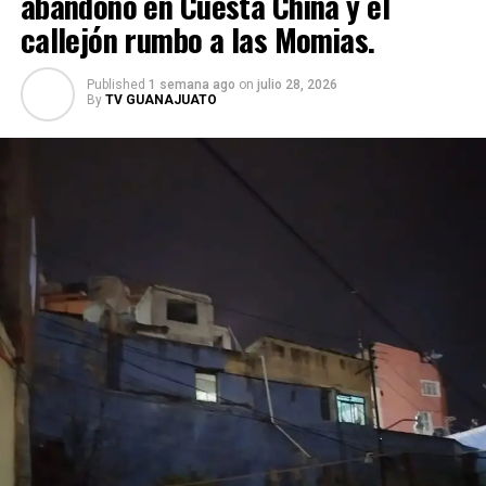
abandono en Cuesta China y el
callejón rumbo a las Momias.
Published
1 semana ago
on
julio 28, 2026
By
TV GUANAJUATO