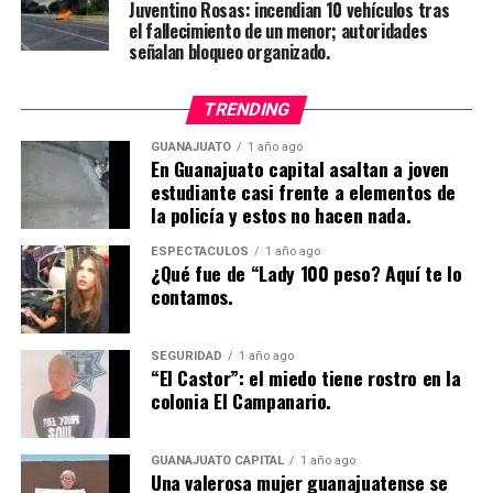
Juventino Rosas: incendian 10 vehículos tras
el fallecimiento de un menor; autoridades
señalan bloqueo organizado.
TRENDING
GUANAJUATO
1 año ago
En Guanajuato capital asaltan a joven
estudiante casi frente a elementos de
la policía y estos no hacen nada.
ESPECTÁCULOS
1 año ago
¿Qué fue de “Lady 100 peso? Aquí te lo
contamos.
SEGURIDAD
1 año ago
“El Castor”: el miedo tiene rostro en la
colonia El Campanario.
GUANAJUATO CAPITAL
1 año ago
Una valerosa mujer guanajuatense se