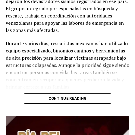
dejaron los devastadores sismos registrados en ese país.
El grupo, integrado por especialistas en búsqueda y
rescate, trabaja en coordinación con autoridades
venezolanas para apoyar las labores de emergencia en
las zonas más afectadas.
Durante varios días, rescatistas mexicanos han utilizado
equipo especializado, binomios caninos y herramientas
de alta precisión para localizar víctimas atrapadas bajo
estructuras colapsadas. Aunque la prioridad sigue siendo
encontrar personas con vida, las tareas también se
concentran en recuperar a quienes perdieron la vida y
brindar certeza a sus familias.
CONTINUE READING
Las autoridades destacaron la experiencia del personal
mexicano en operaciones internacionales de rescate,
una labor que ha sido reconocida en distintos desastres
naturales alrededor del mundo. Además, reiteraron que
la misión permanecerá en territorio venezolano