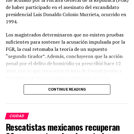
fue acusado por la Fiscalía General de la República (FGR)
de haber participado en el asesinato del excandidato
presidencial Luis Donaldo Colosio Murrieta, ocurrido en
1994.
Los magistrados determinaron que no existen pruebas
suficientes para sostener la acusación impulsada por la
FGR, la cual retomaba la teoría de un supuesto
“segundo tirador”. Además, concluyeron que la acción
penal por el delito de homicidio ya prescribió hace 12
años, por lo que revocaron el auto de formal prisión y
decretaron el sobreseimiento definitivo del caso.
CONTINUE READING
La resolución ordena la libertad inmediata de Sánchez
Ortega únicamente por este proceso, aunque podrá
permanecer en prisión si enfrenta otras causas penales
distintas. Con este fallo, la FGR ya no podrá volver a
CIUDAD
ejercer acción penal por esta acusación, salvo que la
Rescatistas mexicanos recuperan
familia de Colosio promueva un amparo para impugnar