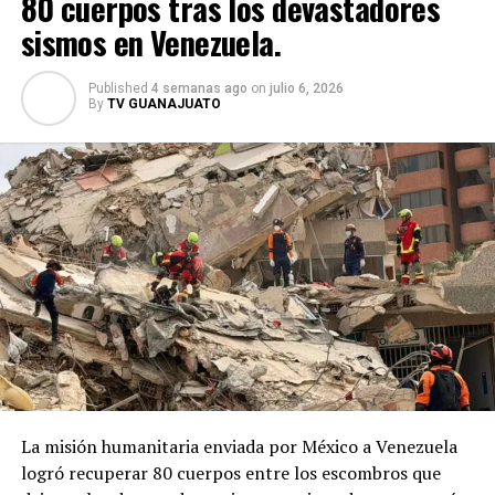
80 cuerpos tras los devastadores
la decisión.
sismos en Venezuela.
El asesinato de Luis Donaldo Colosio, ocurrido el 23 de
marzo de 1994 en Lomas Taurinas, Tijuana, es uno de
Published
4 semanas ago
on
julio 6, 2026
los magnicidios más emblemáticos de la historia reciente
By
TV GUANAJUATO
de México. Durante décadas ha estado rodeado de
teorías e investigaciones, aunque Mario Aburto
Martínez continúa siendo el único sentenciado como
autor material del crimen.
La misión humanitaria enviada por México a Venezuela
logró recuperar 80 cuerpos entre los escombros que