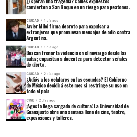
¿Esperan una tragedia? Cables expuestos
convierten a San Roque en un riesgo para peatones.
CIUDAD
1 día ago
Javier Milei firma decreto para expulsar a
extranjeros que promuevan mensajes de odio contra
Argentina.
CIUDAD
1 día ago
Buscan frenar la violencia en el noviazgo desde las
aulas; capacitan a docentes para detectar señales
de alerta.
CIUDAD
2 días ago
¿Adiós a los celulares en las escuelas? El Gobierno
de México decidirá este mes si restringe su uso en
todo el país
CINE
2 días ago
¡Agosto llega cargado de cultura! La Universidad de
Guanajuato abre una semana llena de cine, teatro,
exposiciones y talleres.