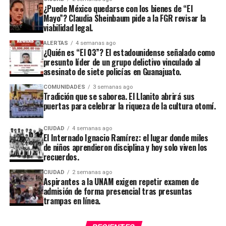
¿Puede México quedarse con los bienes de “El
Mayo”? Claudia Sheinbaum pide a la FGR revisar la
viabilidad legal.
ALERTAS
4 semanas ago
¿Quién es “El 03”? El estadounidense señalado como
presunto líder de un grupo delictivo vinculado al
asesinato de siete policías en Guanajuato.
COMUNIDADES
3 semanas ago
Tradición que se saborea. El Llanito abrirá sus
puertas para celebrar la riqueza de la cultura otomí.
CIUDAD
4 semanas ago
El Internado Ignacio Ramírez: el lugar donde miles
de niños aprendieron disciplina y hoy solo viven los
recuerdos.
CIUDAD
2 semanas ago
Aspirantes a la UNAM exigen repetir examen de
admisión de forma presencial tras presuntas
trampas en línea.