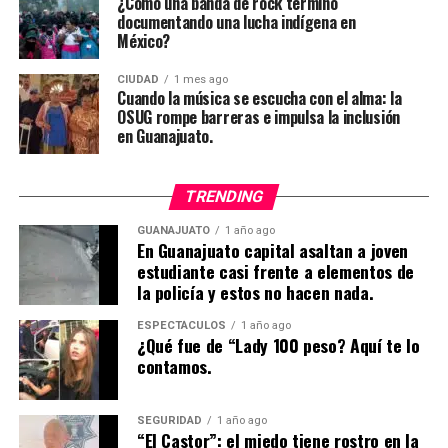
¿Cómo una banda de rock termino
documentando una lucha indígena en
México?
CIUDAD
1 mes ago
Cuando la música se escucha con el alma: la
OSUG rompe barreras e impulsa la inclusión
en Guanajuato.
TRENDING
GUANAJUATO
1 año ago
En Guanajuato capital asaltan a joven
estudiante casi frente a elementos de
la policía y estos no hacen nada.
ESPECTÁCULOS
1 año ago
¿Qué fue de “Lady 100 peso? Aquí te lo
contamos.
SEGURIDAD
1 año ago
“El Castor”: el miedo tiene rostro en la