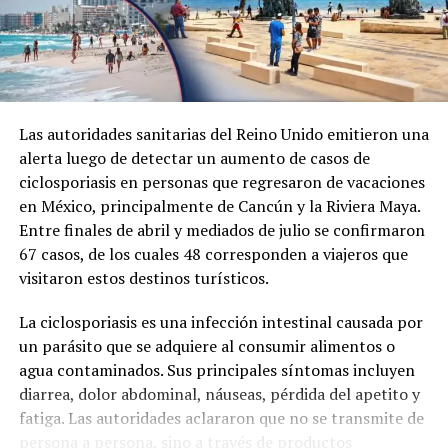
laboral representa una oportunidad para emprender
nuevos proyectos, mientras el legado de quienes
dedicaron décadas a la educación universitaria
permanece en las generaciones presentes y futuras.
Las autoridades sanitarias del Reino Unido emitieron una
alerta luego de detectar un aumento de casos de
ciclosporiasis en personas que regresaron de vacaciones
en México, principalmente de Cancún y la Riviera Maya.
Entre finales de abril y mediados de julio se confirmaron
67 casos, de los cuales 48 corresponden a viajeros que
visitaron estos destinos turísticos.
La ciclosporiasis es una infección intestinal causada por
un parásito que se adquiere al consumir alimentos o
agua contaminados. Sus principales síntomas incluyen
diarrea, dolor abdominal, náuseas, pérdida del apetito y
fatiga. Las autoridades aclararon que no se transmite de
persona a persona, sino a través de productos