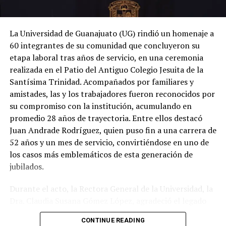
La Universidad de Guanajuato (UG) rindió un homenaje a
60 integrantes de su comunidad que concluyeron su
etapa laboral tras años de servicio, en una ceremonia
realizada en el Patio del Antiguo Colegio Jesuita de la
Santísima Trinidad. Acompañados por familiares y
amistades, las y los trabajadores fueron reconocidos por
su compromiso con la institución, acumulando en
promedio 28 años de trayectoria. Entre ellos destacó
Juan Andrade Rodríguez, quien puso fin a una carrera de
52 años y un mes de servicio, convirtiéndose en uno de
los casos más emblemáticos de esta generación de
jubilados.
Durante el acto, la Rectora General de la Universidad, la
Dra. Claudia Susana Gómez López, agradeció el legado
de quienes dedicaron gran parte de su vida a fortalecer
CONTINUE READING
la máxima casa de estudios del estado. En su mensaje,