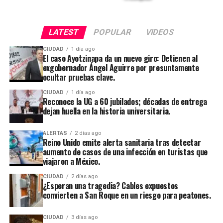
LATEST
POPULAR
VIDEOS
CIUDAD
1 día ago
El caso Ayotzinapa da un nuevo giro: Detienen al
exgobernador Ángel Aguirre por presuntamente
ocultar pruebas clave.
CIUDAD
1 día ago
Reconoce la UG a 60 jubilados; décadas de entrega
dejan huella en la historia universitaria.
ALERTAS
2 días ago
Reino Unido emite alerta sanitaria tras detectar
aumento de casos de una infección en turistas que
viajaron a México.
CIUDAD
2 días ago
¿Esperan una tragedia? Cables expuestos
convierten a San Roque en un riesgo para peatones.
CIUDAD
3 días ago