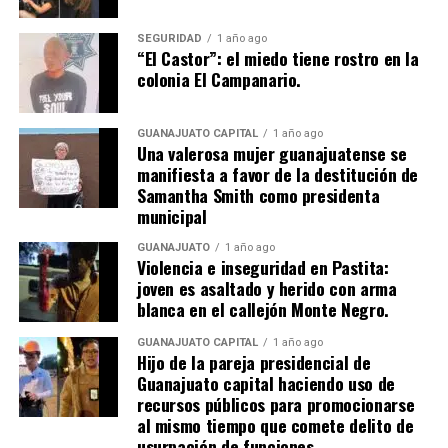
SEGURIDAD
1 año ago
“El Castor”: el miedo tiene rostro en la
colonia El Campanario.
GUANAJUATO CAPITAL
1 año ago
Una valerosa mujer guanajuatense se
manifiesta a favor de la destitución de
Samantha Smith como presidenta
municipal
GUANAJUATO
1 año ago
Violencia e inseguridad en Pastita:
joven es asaltado y herido con arma
blanca en el callejón Monte Negro.
GUANAJUATO CAPITAL
1 año ago
Hijo de la pareja presidencial de
Guanajuato capital haciendo uso de
recursos públicos para promocionarse
al mismo tiempo que comete delito de
usurpación de funciones.