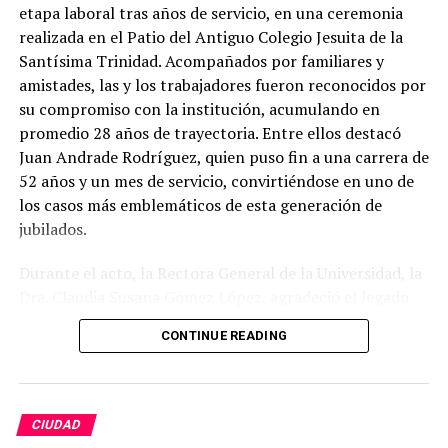
etapa laboral tras años de servicio, en una ceremonia
realizada en el Patio del Antiguo Colegio Jesuita de la
Santísima Trinidad. Acompañados por familiares y
amistades, las y los trabajadores fueron reconocidos por
su compromiso con la institución, acumulando en
promedio 28 años de trayectoria. Entre ellos destacó
Juan Andrade Rodríguez, quien puso fin a una carrera de
52 años y un mes de servicio, convirtiéndose en uno de
los casos más emblemáticos de esta generación de
jubilados.
Durante el acto, la Rectora General de la Universidad, la
Dra. Claudia Susana Gómez López, agradeció el legado
de quienes dedicaron gran parte de su vida a fortalecer
CONTINUE READING
la máxima casa de estudios del estado. En su mensaje,
subrayó que la jubilación no representa una despedida
definitiva, sino el inicio de una nueva etapa personal, al
tiempo que reconoció la labor desempeñada en aulas,
CIUDAD
laboratorios, bibliotecas, oficinas, espacios culturales,