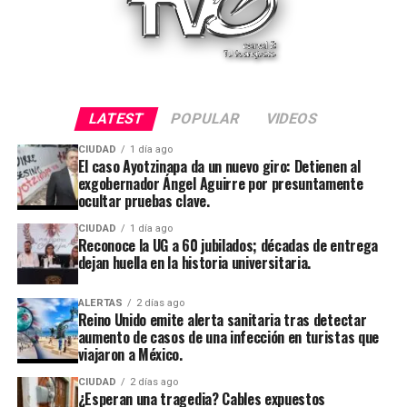
LATEST
POPULAR
VIDEOS
CIUDAD
1 día ago
El caso Ayotzinapa da un nuevo giro: Detienen al
exgobernador Ángel Aguirre por presuntamente
ocultar pruebas clave.
CIUDAD
1 día ago
Reconoce la UG a 60 jubilados; décadas de entrega
dejan huella en la historia universitaria.
ALERTAS
2 días ago
Reino Unido emite alerta sanitaria tras detectar
aumento de casos de una infección en turistas que
viajaron a México.
CIUDAD
2 días ago
¿Esperan una tragedia? Cables expuestos