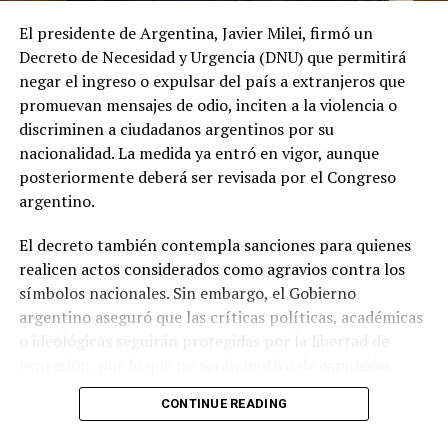
El presidente de Argentina, Javier Milei, firmó un
Decreto de Necesidad y Urgencia (DNU) que permitirá
negar el ingreso o expulsar del país a extranjeros que
promuevan mensajes de odio, inciten a la violencia o
discriminen a ciudadanos argentinos por su
nacionalidad. La medida ya entró en vigor, aunque
posteriormente deberá ser revisada por el Congreso
argentino.
El decreto también contempla sanciones para quienes
realicen actos considerados como agravios contra los
símbolos nacionales. Sin embargo, el Gobierno
argentino aseguró que las críticas políticas, académicas
o ideológicas seguirán protegidas por la libertad de
expresión, por lo que no serán motivo de expulsión.
CONTINUE READING
Milei justificó la decisión al señalar que existe una
campaña de hostilidad contra Argentina y sostuvo que