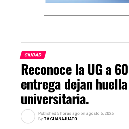
CIUDAD
Reconoce la UG a 60
entrega dejan huella 
universitaria.
Published
5 horas ago
on
agosto 6, 2026
By
TV GUANAJUATO