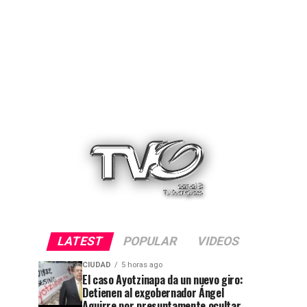
LATEST
POPULAR
VIDEOS
CIUDAD
5 horas ago
El caso Ayotzinapa da un nuevo giro:
Detienen al exgobernador Ángel
Aguirre por presuntamente ocultar