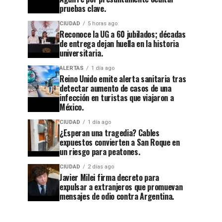
pruebas clave.
CIUDAD
5 horas ago
Reconoce la UG a 60 jubilados; décadas
de entrega dejan huella en la historia
universitaria.
ALERTAS
1 día ago
Reino Unido emite alerta sanitaria tras
detectar aumento de casos de una
CIUDAD
1 semana ago
infección en turistas que viajaron a
Guanajuato
México.
CIUDAD
5 horas ago
Reconoce
se
CIUDAD
1 día ago
la UG a
apaga:
¿Esperan una tragedia? Cables
expuestos convierten a San Roque en
60
denuncian
un riesgo para peatones.
jubilados;
abandono
CIUDAD
2 días ago
Javier Milei firma decreto para
décadas
en
expulsar a extranjeros que promuevan
de
Cuesta
mensajes de odio contra Argentina.
entrega
China y