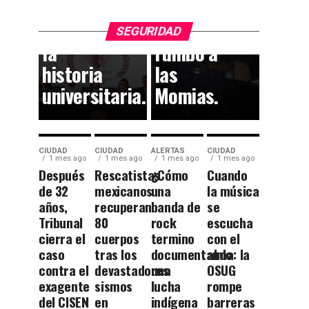
dejan
el
huella en
callejón
SEGURIDAD
la
rumbo a
historia
las
universitaria.
Momias.
CIUDAD
CIUDAD
ALERTAS
CIUDAD
1 mes ago
1 mes ago
1 mes ago
1 mes ago
Después
Rescatistas
¿Cómo
Cuando
de 32
mexicanos
una
la música
años,
recuperan
banda de
se
Tribunal
80
rock
escucha
cierra el
cuerpos
termino
con el
caso
tras los
documentando
alma: la
contra el
devastadores
una
OSUG
exagente
sismos
lucha
rompe
del CISEN
en
indígena
barreras