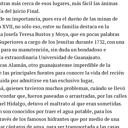
ntras más cerca de esos lugares, más fácil las ánimas
a del juicio Final.
de su importancia, pues era el dueño de las minas de
 XVII, no sólo eso, entre su familia destaca en la
 Josefa Teresa Bustos y Moya, que en pocas palabras
uperiores a cargo de los Jesuitas durante 1732, con una
s para su manutención, sin duda un bondadoso e
 la extraordinaria Universidad de Guanajuato.
Lucas Alamán, otro guanajuatense imperdible de la
 las principales fuentes para conocer la vida del recién
uida por admitirse en tan exclusivo lugar,
, quienes tuvieron muchos problemas, cuándo se llevó
cordar que, fueron paseadas o arrastradas, por las calles
uel Hidalgo, detuvo el maltrato al que eran sometidas.
n son conocidos por traer el agua potable, para los
 través de los famosos hidrantes que por medio de una
r cántaros de agua, para ser transportada a las casas,