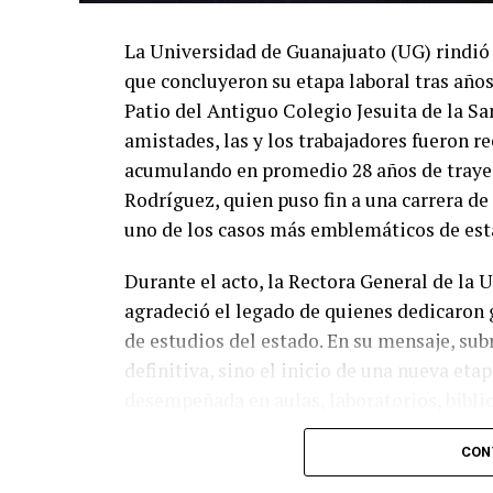
La Universidad de Guanajuato (UG) rindió
que concluyeron su etapa laboral tras años
Patio del Antiguo Colegio Jesuita de la S
amistades, las y los trabajadores fueron 
acumulando en promedio 28 años de trayec
Rodríguez, quien puso fin a una carrera de
uno de los casos más emblemáticos de esta
Durante el acto, la Rectora General de la
agradeció el legado de quienes dedicaron g
de estudios del estado. En su mensaje, sub
definitiva, sino el inicio de una nueva eta
desempeñada en aulas, laboratorios, bibliot
mantenimiento, seguridad y administración.
CON
expresó, al destacar que el crecimiento de
de generaciones de trabajadoras y trabajad