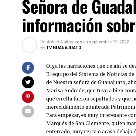
Señora de Guada
información sobre
Published
4 años ago
on
septiembre 19, 2022
By
TV GUANAJUATO
Oiga las narraciones que de ahí se de
El equipo del Sistema de Noticias de T
de Nuestra señora de Guanajuato, aho
Marisa Andrade, que tuvo a bien conta
que en ella fueron sepultados y que n
merecidamente nombrada Patrimonio
Para empezar, es muy interesante con
Marqués de San Clemente, quien mandó
enterrado, muy cerca o acaso debajo d