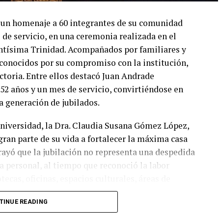
 un homenaje a 60 integrantes de su comunidad
 de servicio, en una ceremonia realizada en el
antísima Trinidad. Acompañados por familiares y
reconocidos por su compromiso con la institución,
toria. Entre ellos destacó Juan Andrade
 52 años y un mes de servicio, convirtiéndose en
 generación de jubilados.
 Universidad, la Dra. Claudia Susana Gómez López,
ran parte de su vida a fortalecer la máxima casa
rayó que la jubilación no representa una despedida
pa personal, al tiempo que reconoció la labor
ecas, oficinas, espacios culturales, áreas de
 “No les digo felicidades; les digo gracias”,
TINUE READING
 la Universidad ha sido posible gracias al esfuerzo
ores.