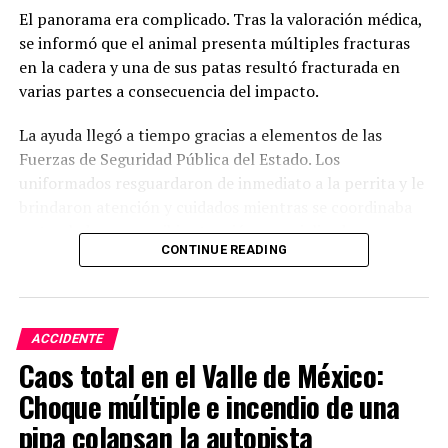
El panorama era complicado. Tras la valoración médica,
se informó que el animal presenta múltiples fracturas
en la cadera y una de sus patas resultó fracturada en
varias partes a consecuencia del impacto.
La ayuda llegó a tiempo gracias a elementos de las
Fuerzas de Seguridad Pública del Estado. Los
uniformados resguardaron de inmediato a la perrita y le
brindaron atención y cuidados mientras se coordinaba
su traslado para recibir atención especializada.
CONTINUE READING
Actualmente, la perrita se encuentra internada en la
clínica Capital Vet, donde ya fue valorada y atendida por
el equipo médico. A pesar de la gravedad de sus lesiones,
ACCIDENTE
los especialistas señalan que tiene posibilidades
Caos total en el Valle de México:
favorables de recuperación con los cuidados necesarios.
Choque múltiple e incendio de una
pipa colapsan la autopista