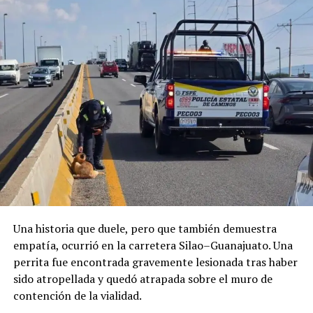
ADVERTISEMENT
La ciudadanía esperaba una transformación visible del
paisaje urbano; sin embargo, para muchos el resultado
quedó lejos de las expectativas y demuestra que una
intervención de este tipo requiere una planeación
completa y una estrategia de largo plazo, no
únicamente el retiro de algunos metros de cable.
Una historia que duele, pero que también demuestra
empatía, ocurrió en la carretera Silao–Guanajuato. Una
perrita fue encontrada gravemente lesionada tras haber
sido atropellada y quedó atrapada sobre el muro de
contención de la vialidad.