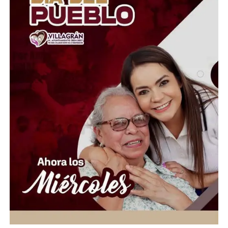
Aunque las autoridades informaron que los ocupantes
lograron salir a tiempo y no se reportaron víctimas
mortales, el accidente provocó kilómetros de filas y
severas afectaciones viales en una de las autopistas más
importantes del Valle de México. La circulación
comenzó a restablecerse de manera parcial una vez
controlada la emergencia.