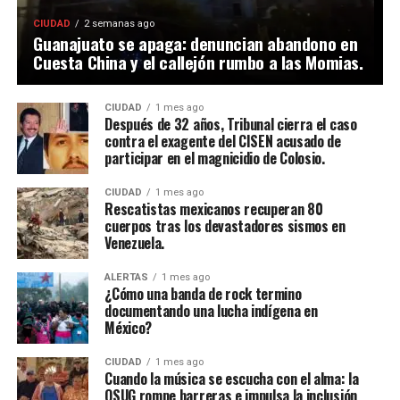
CIUDAD
2 semanas ago
Guanajuato se apaga: denuncian abandono en
Cuesta China y el callejón rumbo a las Momias.
CIUDAD
1 mes ago
Después de 32 años, Tribunal cierra el caso
contra el exagente del CISEN acusado de
participar en el magnicidio de Colosio.
CIUDAD
1 mes ago
Rescatistas mexicanos recuperan 80
cuerpos tras los devastadores sismos en
Venezuela.
ALERTAS
1 mes ago
¿Cómo una banda de rock termino
documentando una lucha indígena en
México?
CIUDAD
1 mes ago
Cuando la música se escucha con el alma: la
OSUG rompe barreras e impulsa la inclusión