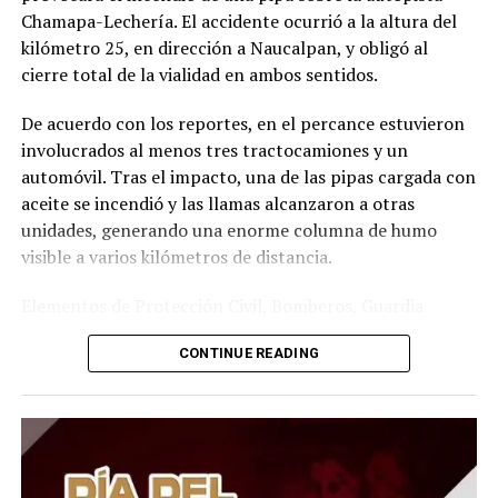
Chamapa-Lechería. El accidente ocurrió a la altura del
kilómetro 25, en dirección a Naucalpan, y obligó al
cierre total de la vialidad en ambos sentidos.
De acuerdo con los reportes, en el percance estuvieron
involucrados al menos tres tractocamiones y un
automóvil. Tras el impacto, una de las pipas cargada con
aceite se incendió y las llamas alcanzaron a otras
unidades, generando una enorme columna de humo
visible a varios kilómetros de distancia.
Elementos de Protección Civil, Bomberos, Guardia
Nacional y personal de CAPUFE desplegaron un amplio
CONTINUE READING
operativo para sofocar el fuego, retirar los vehículos
siniestrados y limpiar el derrame de aceite que quedó
sobre la carpeta asfáltica. Las labores se extendieron
durante varias horas debido al riesgo que representaba
el material derramado.