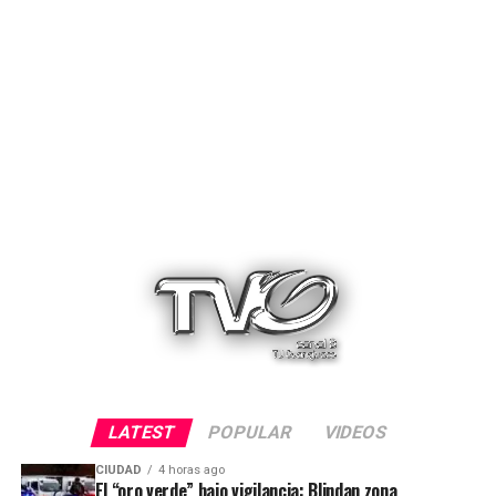
LATEST
POPULAR
VIDEOS
CIUDAD
4 horas ago
El “oro verde” bajo vigilancia: Blindan zona