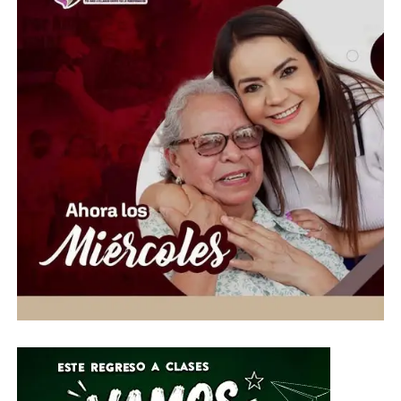
y diésel. El caso cobró relevancia tras el aseguramiento,
en 2025, de más de 15 millones de litros de combustible,
considerado uno de los decomisos más grandes
registrados en el país.
Ruffo Appel fue el primer gobernador de oposición en
derrotar al PRI en una elección estatal, al ganar la
gubernatura de Baja California en 1989. En meses
anteriores había rechazado cualquier participación en
actividades ilícitas y aseguró que las operaciones de la
empresa se realizaban conforme a la ley.
Ahora será un juez quien determine su situación jurídica
conforme avance el proceso. Mientras tanto, la FGR
señaló que esta investigación continúa abierta y que
podrían ejecutarse más órdenes de aprehensión contra
otros presuntos involucrados en la misma red de
contrabando de combustible.