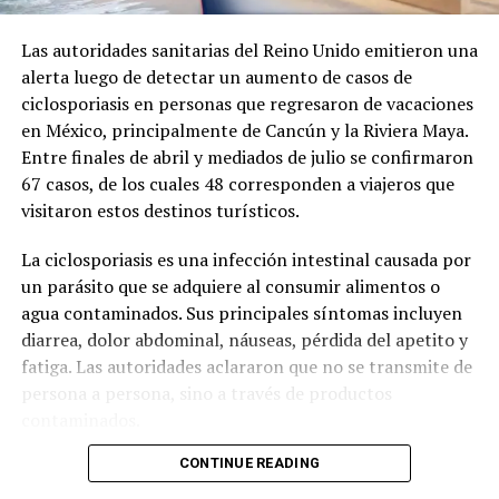
Las autoridades sanitarias del Reino Unido emitieron una
alerta luego de detectar un aumento de casos de
ciclosporiasis en personas que regresaron de vacaciones
en México, principalmente de Cancún y la Riviera Maya.
Entre finales de abril y mediados de julio se confirmaron
67 casos, de los cuales 48 corresponden a viajeros que
visitaron estos destinos turísticos.
La ciclosporiasis es una infección intestinal causada por
un parásito que se adquiere al consumir alimentos o
agua contaminados. Sus principales síntomas incluyen
diarrea, dolor abdominal, náuseas, pérdida del apetito y
fatiga. Las autoridades aclararon que no se transmite de
persona a persona, sino a través de productos
contaminados.
CONTINUE READING
Ante el incremento de casos, la Agencia de Seguridad
Sanitaria del Reino Unido inició una investigación para