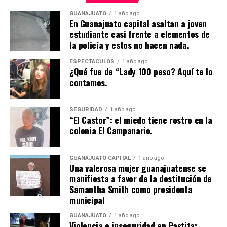
GUANAJUATO
1 año ago
En Guanajuato capital asaltan a joven
estudiante casi frente a elementos de
la policía y estos no hacen nada.
ESPECTÁCULOS
1 año ago
¿Qué fue de “Lady 100 peso? Aquí te lo
contamos.
SEGURIDAD
1 año ago
“El Castor”: el miedo tiene rostro en la
colonia El Campanario.
GUANAJUATO CAPITAL
1 año ago
Una valerosa mujer guanajuatense se
manifiesta a favor de la destitución de
Samantha Smith como presidenta
municipal
GUANAJUATO
1 año ago
Violencia e inseguridad en Pastita: