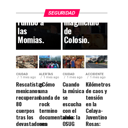
el
participar
callejón
en el
SEGURIDAD
rumbo a
magnicidio
las
de
Momias.
Colosio.
CIUDAD
ALERTAS
CIUDAD
ACCIDENTE
1 mes ago
1 mes ago
1 mes ago
1 mes ago
Rescatistas
¿Cómo
Cuando
Kilómetros
mexicanos
una
la música
de caos y
recuperan
banda de
se
tensión
80
rock
escucha
en la
cuerpos
termino
con el
Celaya-
tras los
documentando
alma: la
Juventino
devastadores
una
OSUG
Rosas: