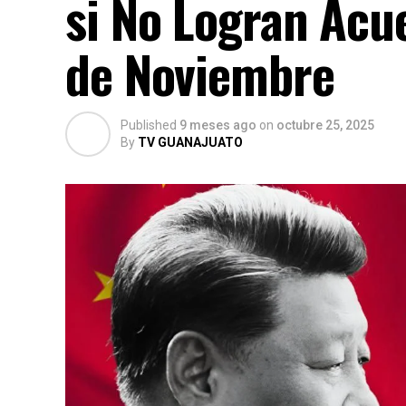
si No Logran Acu
de Noviembre
Published
9 meses ago
on
octubre 25, 2025
By
TV GUANAJUATO