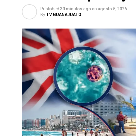
Published
30 minutos ago
on
agosto 5, 2026
By
TV GUANAJUATO