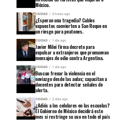
México.
CIUDAD
3 horas ago
CIUDAD
4 semanas ago
¿Esperan una tragedia? Cables
Después
expuestos convierten a San Roque en
un riesgo para peatones.
de 32
años,
CIUDAD
1 día ago
Javier Milei firma decreto para
Tribunal
expulsar a extranjeros que promuevan
CIUDAD
1 semana ago
mensajes de odio contra Argentina.
Guanajuato
cierra el
CIUDAD
1 día ago
se
caso
Buscan frenar la violencia en el
apaga:
contra el
noviazgo desde las aulas; capacitan a
docentes para detectar señales de
denuncian
exagente
alerta.
abandono
del
CIUDAD
2 días ago
¿Adiós a los celulares en las escuelas?
en
CISEN
El Gobierno de México decidirá este
Cuesta
acusado
mes si restringe su uso en todo el país
China y
de