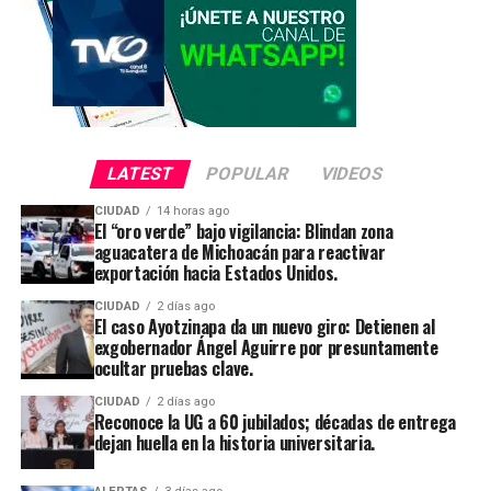
LATEST
POPULAR
VIDEOS
CIUDAD
14 horas ago
El “oro verde” bajo vigilancia: Blindan zona
aguacatera de Michoacán para reactivar
exportación hacia Estados Unidos.
CIUDAD
2 días ago
El caso Ayotzinapa da un nuevo giro: Detienen al
exgobernador Ángel Aguirre por presuntamente
ocultar pruebas clave.
CIUDAD
2 días ago
Reconoce la UG a 60 jubilados; décadas de entrega
dejan huella en la historia universitaria.