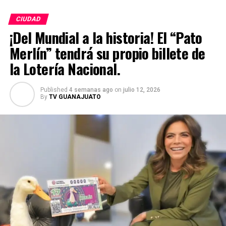
CIUDAD
¡Del Mundial a la historia! El “Pato
Merlín” tendrá su propio billete de
la Lotería Nacional.
Published
4 semanas ago
on
julio 12, 2026
By
TV GUANAJUATO