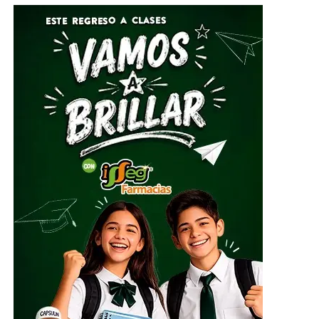
Por su parte, el Director General del Sistema DIF Estatal
Guanajuato, José Alfonso Borja Pimentel, explicó que se
estarán recibiendo alimentos no perecederos, artículos
de higiene personal, insumos de limpieza y
herramientas, mismos que serán clasificados y
embalados para su posterior entrega al Sistema
Nacional DIF, instancia encargada de coordinar el envío
del apoyo humanitario.
ADVERTISEMENT
El centro de acopio principal estará ubicado en el
Parque Guanajuato Bicentenario, localizado en la