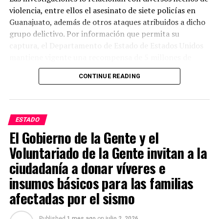
violencia, entre ellos el asesinato de siete policías en
Guanajuato, además de otros ataques atribuidos a dicho
grupo delictivo. Por información que permita su
captura, el Departamento de Estado de Estados Unidos
mantiene vigente una recompensa de 5 millones de
dólares.
CONTINUE READING
Las autoridades estadounidenses señalan que este grupo
delictivo mantiene presencia en varios estados del país y
lo consideran uno de los principales generadores de
ESTADO
violencia. Mientras tanto, las investigaciones continúan
El Gobierno de la Gente y el
y las autoridades mexicanas y estadounidenses
Voluntariado de la Gente invitan a la
mantienen la búsqueda de Juan Carlos Valencia
González para que responda ante la justicia por los
ciudadanía a donar víveres e
delitos que se le atribuyen.
insumos básicos para las familias
afectadas por el sismo
Published
1 mes ago
on
julio 2, 2026