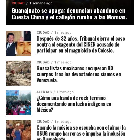
CIUDAD
1 semana ago
Guanajuato se apaga: denuncian abandono en
Cuesta China y el callejón rumbo a las Momias.
CIUDAD
1 mes ago
Después de 32 años, Tribunal cierra el caso
contra el exagente del CISEN acusado de
participar en el magnicidio de Colosio.
CIUDAD
1 mes ago
Rescatistas mexicanos recuperan 80
cuerpos tras los devastadores sismos en
Venezuela.
ALERTAS
1 mes ago
¿Cómo una banda de rock termino
documentando una lucha indígena en
México?
CIUDAD
1 mes ago
Cuando la música se escucha con el alma: la
OSUG rompe barreras e impulsa la inclusión
en Guanajuato.