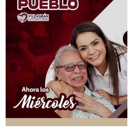
oportuno a quienes atraviesan momentos difíciles, por
lo que convocó a la ciudadanía, al sector empresarial,
asociaciones civiles, grupos voluntarios y sociedad en
general, a sumarse a esta causa mediante la donación de
insumos esenciales.
“Hoy más que nunca es momento de demostrar que la
solidaridad no conoce fronteras. Desde Guanajuato
extendemos la mano a las familias venezolanas que
enfrentan esta emergencia, convencidos de que cada
aportación puede hacer la diferencia en la vida de
quienes más lo necesitan”, expresó.
Ante esta situación de emergencia humanitaria, el
Gobierno de la Gente, a través del Voluntariado de la
Gente, habilitó centros de acopio del 1 al 10 de julio en
el Parque Guanajuato Bicentenario, las oficinas del
Sistema DIF Estatal y las instalaciones de los 46
Sistemas DIF Municipales del estado.