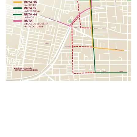
barra, toallas húmedas, toallas sanitarias, rastrillos.
Herramientas .- Pala, pico, guantes, linternas,
cascos, pilas.
Con esta acción, el Gobierno de la Gente, a través del
Sistema DIF Estatal Guanajuato y el Voluntariado de la
Gente, fortalece los valores de solidaridad, empatía y
unión entre las familias guanajuatenses, impulsando una
red de apoyo que permita llevar esperanza y ayuda a
quienes hoy enfrentan una de las situaciones más
complejas de su historia reciente.