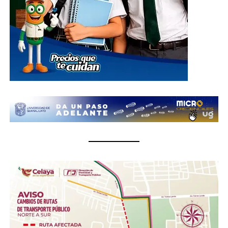
carretera de cuota kilómetro 3.8, comunidad Los
Rodríguez, en el municipio de Silao; además de las
oficinas del Sistema DIF Estatal Guanajuato ubicadas en
Paseo de la Presa # 89-A, Zona Centro, en la ciudad de
Guanajuato; así como en las instalaciones de los 46
Sistemas DIF Municipales del estado, donde las
donaciones podrán entregarse del 1 al 10 de julio, en un
horario de 8:30 de la mañana a 6 de la tarde.
¿Qué se puede donar?
Insumos no perecederos.- Arroz, frijol, enlatados,
pastas, aceite, agua embotellada (cualquier
presentación).
Insumos de limpieza.- Aromatizante, detergente,
cloro, desinfectantes, escobas, trapeadores,
cubetas, jergas.
Higiene personal.- Shampoo, pasta dental, jabón de