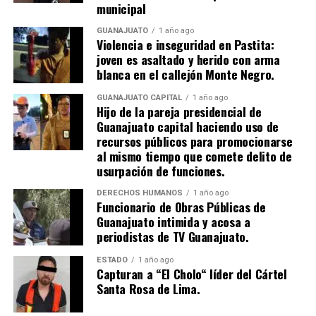
municipal
GUANAJUATO
1 año ago
Violencia e inseguridad en Pastita:
joven es asaltado y herido con arma
blanca en el callejón Monte Negro.
GUANAJUATO CAPITAL
1 año ago
Hijo de la pareja presidencial de
Guanajuato capital haciendo uso de
recursos públicos para promocionarse
al mismo tiempo que comete delito de
usurpación de funciones.
DERECHOS HUMANOS
1 año ago
Funcionario de Obras Públicas de
Guanajuato intimida y acosa a
periodistas de TV Guanajuato.
ESTADO
1 año ago
Capturan a “El Cholo“ líder del Cártel
Santa Rosa de Lima.