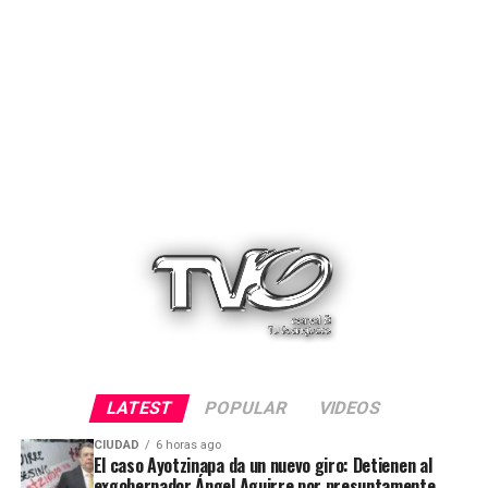
LATEST
POPULAR
VIDEOS
CIUDAD
6 horas ago
El caso Ayotzinapa da un nuevo giro: Detienen al
exgobernador Ángel Aguirre por presuntamente