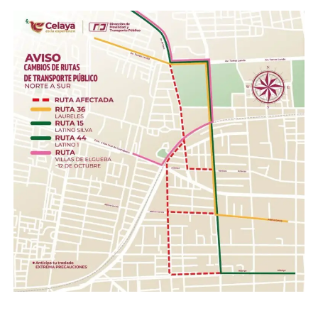
presentación).
Insumos de limpieza.- Aromatizante, detergente,
cloro, desinfectantes, escobas, trapeadores,
cubetas, jergas.
Higiene personal.- Shampoo, pasta dental, jabón de
barra, toallas húmedas, toallas sanitarias, rastrillos.
Herramientas .- Pala, pico, guantes, linternas,
cascos, pilas.
Con esta acción, el Gobierno de la Gente, a través del
Sistema DIF Estatal Guanajuato y el Voluntariado de la
Gente, fortalece los valores de solidaridad, empatía y
unión entre las familias guanajuatenses, impulsando una
red de apoyo que permita llevar esperanza y ayuda a
quienes hoy enfrentan una de las situaciones más
complejas de su historia reciente.