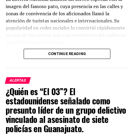
imagen del famoso pato, cuya presencia en las calles y
zonas de convivencia de los aficionados llamó la
atención de turistas nacionales e internacionales. Su
popularidad en redes sociales lo convirtió rápidamente
en uno de los rostros más representativos del ambiente
que dejó la Copa del Mundo.
CONTINUE READING
El sorteo repartirá un premio mayor de millones de
pesos, además de otros premios entre los participantes.
Con este billete conmemorativo, las autoridades buscan
celebrar uno de los fenómenos más inesperados y
ALERTAS
entrañables que dejó el torneo, demostrando cómo un
¿Quién es “El 03”? El
personaje espontáneo logró ganarse el cariño de la
estadounidense señalado como
afición.
presunto líder de un grupo delictivo
El “Pato Merlín” pasó de animar las calles durante el
vinculado al asesinato de siete
Mundial a formar parte de la historia de la Lotería
policías en Guanajuato.
Nacional, consolidándose como uno de los íconos más
recordados de la justa deportiva y un ejemplo de cómo