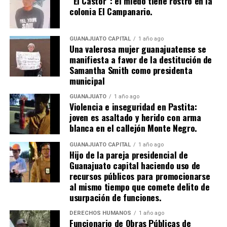
“El Castor”: el miedo tiene rostro en la
colonia El Campanario.
GUANAJUATO CAPITAL
1 año ago
Una valerosa mujer guanajuatense se
manifiesta a favor de la destitución de
Samantha Smith como presidenta
municipal
GUANAJUATO
1 año ago
Violencia e inseguridad en Pastita:
joven es asaltado y herido con arma
blanca en el callejón Monte Negro.
GUANAJUATO CAPITAL
1 año ago
Hijo de la pareja presidencial de
Guanajuato capital haciendo uso de
recursos públicos para promocionarse
al mismo tiempo que comete delito de
usurpación de funciones.
DERECHOS HUMANOS
1 año ago
Funcionario de Obras Públicas de