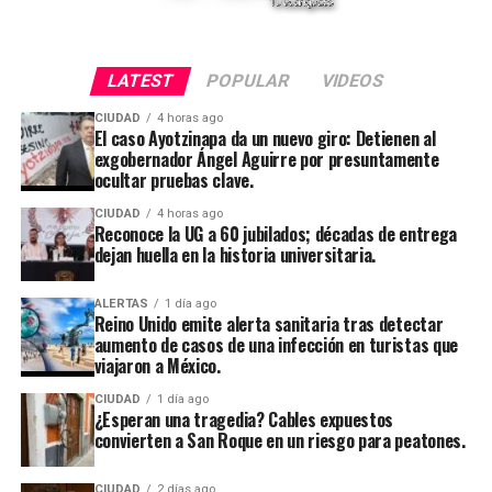
LATEST
POPULAR
VIDEOS
CIUDAD
4 horas ago
El caso Ayotzinapa da un nuevo giro: Detienen al
exgobernador Ángel Aguirre por presuntamente
ocultar pruebas clave.
CIUDAD
4 horas ago
Reconoce la UG a 60 jubilados; décadas de entrega
dejan huella en la historia universitaria.
ALERTAS
1 día ago
Reino Unido emite alerta sanitaria tras detectar
aumento de casos de una infección en turistas que
viajaron a México.
CIUDAD
1 día ago
¿Esperan una tragedia? Cables expuestos
convierten a San Roque en un riesgo para peatones.
CIUDAD
2 días ago