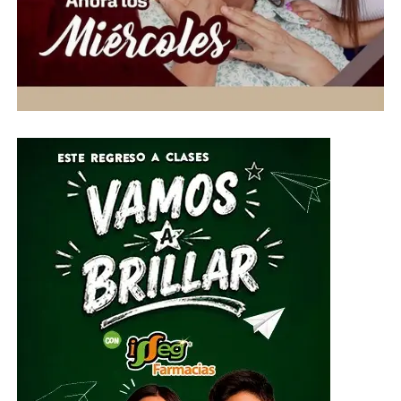
Ante esta situación de emergencia humanitaria, el
Gobierno de la Gente, a través del Voluntariado de la
Gente, habilitó centros de acopio del 1 al 10 de julio en
el Parque Guanajuato Bicentenario, las oficinas del
Sistema DIF Estatal y las instalaciones de los 46
Sistemas DIF Municipales del estado.
Por su parte, el Director General del Sistema DIF Estatal
Guanajuato, José Alfonso Borja Pimentel, explicó que se
estarán recibiendo alimentos no perecederos, artículos
de higiene personal, insumos de limpieza y
herramientas, mismos que serán clasificados y
embalados para su posterior entrega al Sistema
Nacional DIF, instancia encargada de coordinar el envío
del apoyo humanitario.
ADVERTISEMENT