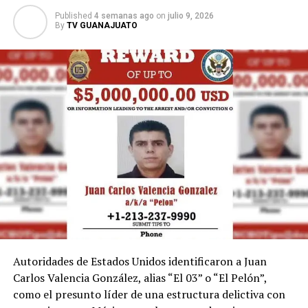
el entusiasmo de la afición puede trascender más allá de
Published
4 semanas ago
on
julio 9, 2026
By
TV GUANAJUATO
las canchas.
Autoridades de Estados Unidos identificaron a Juan
Carlos Valencia González, alias “El 03” o “El Pelón”,
como el presunto líder de una estructura delictiva con