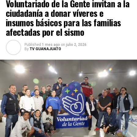
Voluntariado de la Gente invitan a la
mantienen la búsqueda de Juan Carlos Valencia
González para que responda ante la justicia por los
ciudadanía a donar víveres e
delitos que se le atribuyen.
insumos básicos para las familias
afectadas por el sismo
Published
1 mes ago
on
julio 2, 2026
By
TV GUANAJUATO