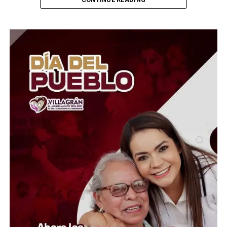
El Presidente del Consejo Consultivo del Sistema DIF
Estatal Guanajuato, Juan Carlos Montesinos Carranza,
señaló que esta iniciativa busca brindar apoyo solidario y
oportuno a quienes atraviesan momentos difíciles, por
lo que convocó a la ciudadanía, al sector empresarial,
asociaciones civiles, grupos voluntarios y sociedad en
general, a sumarse a esta causa mediante la donación de
insumos esenciales.
“Hoy más que nunca es momento de demostrar que la
solidaridad no conoce fronteras. Desde Guanajuato
extendemos la mano a las familias venezolanas que
enfrentan esta emergencia, convencidos de que cada
aportación puede hacer la diferencia en la vida de
quienes más lo necesitan”, expresó.