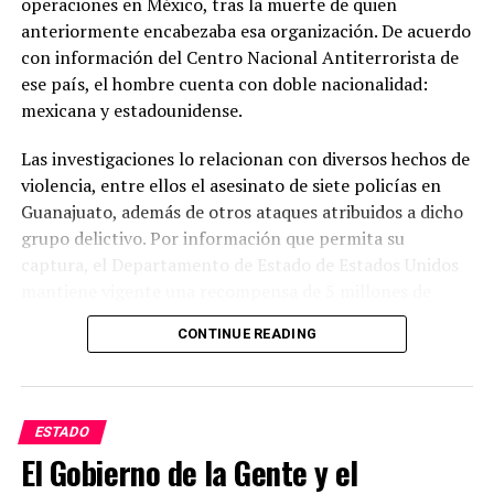
operaciones en México, tras la muerte de quien
anteriormente encabezaba esa organización. De acuerdo
con información del Centro Nacional Antiterrorista de
ese país, el hombre cuenta con doble nacionalidad:
mexicana y estadounidense.
Las investigaciones lo relacionan con diversos hechos de
violencia, entre ellos el asesinato de siete policías en
Guanajuato, además de otros ataques atribuidos a dicho
grupo delictivo. Por información que permita su
captura, el Departamento de Estado de Estados Unidos
mantiene vigente una recompensa de 5 millones de
dólares.
CONTINUE READING
Las autoridades estadounidenses señalan que este grupo
delictivo mantiene presencia en varios estados del país y
lo consideran uno de los principales generadores de
ESTADO
violencia. Mientras tanto, las investigaciones continúan
El Gobierno de la Gente y el
y las autoridades mexicanas y estadounidenses