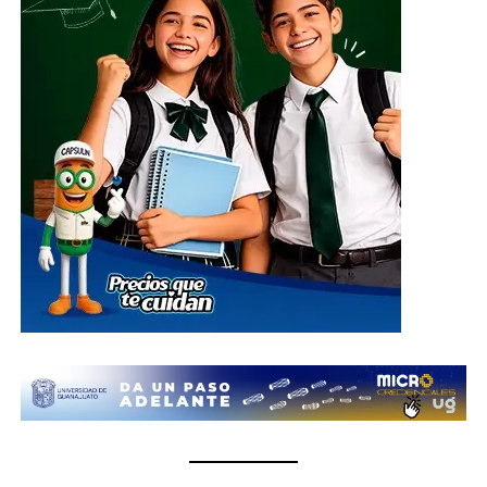
El centro de acopio principal estará ubicado en el
Parque Guanajuato Bicentenario, localizado en la
carretera de cuota kilómetro 3.8, comunidad Los
Rodríguez, en el municipio de Silao; además de las
oficinas del Sistema DIF Estatal Guanajuato ubicadas en
Paseo de la Presa # 89-A, Zona Centro, en la ciudad de
Guanajuato; así como en las instalaciones de los 46
Sistemas DIF Municipales del estado, donde las
donaciones podrán entregarse del 1 al 10 de julio, en un
horario de 8:30 de la mañana a 6 de la tarde.
¿Qué se puede donar?
Insumos no perecederos.- Arroz, frijol, enlatados,
pastas, aceite, agua embotellada (cualquier