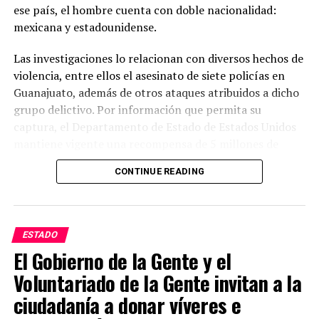
ese país, el hombre cuenta con doble nacionalidad:
mexicana y estadounidense.
Las investigaciones lo relacionan con diversos hechos de
violencia, entre ellos el asesinato de siete policías en
Guanajuato, además de otros ataques atribuidos a dicho
grupo delictivo. Por información que permita su
captura, el Departamento de Estado de Estados Unidos
mantiene vigente una recompensa de 5 millones de
dólares.
CONTINUE READING
Las autoridades estadounidenses señalan que este grupo
delictivo mantiene presencia en varios estados del país y
lo consideran uno de los principales generadores de
ESTADO
violencia. Mientras tanto, las investigaciones continúan
El Gobierno de la Gente y el
y las autoridades mexicanas y estadounidenses
Voluntariado de la Gente invitan a la
mantienen la búsqueda de Juan Carlos Valencia
González para que responda ante la justicia por los
ciudadanía a donar víveres e
delitos que se le atribuyen.