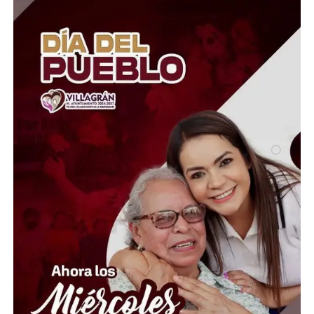
El Presidente del Consejo Consultivo del Sistema DIF
Estatal Guanajuato, Juan Carlos Montesinos Carranza,
señaló que esta iniciativa busca brindar apoyo solidario y
oportuno a quienes atraviesan momentos difíciles, por
lo que convocó a la ciudadanía, al sector empresarial,
asociaciones civiles, grupos voluntarios y sociedad en
general, a sumarse a esta causa mediante la donación de
insumos esenciales.
“Hoy más que nunca es momento de demostrar que la
solidaridad no conoce fronteras. Desde Guanajuato
extendemos la mano a las familias venezolanas que
enfrentan esta emergencia, convencidos de que cada
aportación puede hacer la diferencia en la vida de
quienes más lo necesitan”, expresó.
Ante esta situación de emergencia humanitaria, el
Gobierno de la Gente, a través del Voluntariado de la