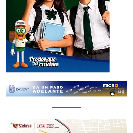
El centro de acopio principal estará ubicado en el
Parque Guanajuato Bicentenario, localizado en la
carretera de cuota kilómetro 3.8, comunidad Los
Rodríguez, en el municipio de Silao; además de las
oficinas del Sistema DIF Estatal Guanajuato ubicadas en
Paseo de la Presa # 89-A, Zona Centro, en la ciudad de
Guanajuato; así como en las instalaciones de los 46
Sistemas DIF Municipales del estado, donde las
donaciones podrán entregarse del 1 al 10 de julio, en un
horario de 8:30 de la mañana a 6 de la tarde.
¿Qué se puede donar?
Insumos no perecederos.- Arroz, frijol, enlatados,
pastas, aceite, agua embotellada (cualquier
presentación).
Insumos de limpieza.- Aromatizante, detergente,