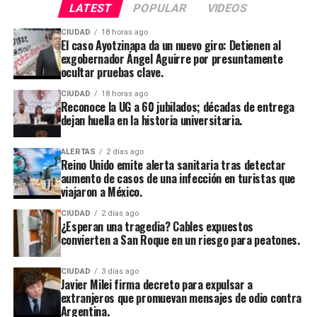
LATEST
POPULAR
VIDEOS
CIUDAD
18 horas ago
El caso Ayotzinapa da un nuevo giro: Detienen al
exgobernador Ángel Aguirre por presuntamente
ocultar pruebas clave.
CIUDAD
18 horas ago
Reconoce la UG a 60 jubilados; décadas de entrega
dejan huella en la historia universitaria.
ALERTAS
2 días ago
Reino Unido emite alerta sanitaria tras detectar
aumento de casos de una infección en turistas que
viajaron a México.
CIUDAD
2 días ago
¿Esperan una tragedia? Cables expuestos
convierten a San Roque en un riesgo para peatones.
CIUDAD
3 días ago
Javier Milei firma decreto para expulsar a
extranjeros que promuevan mensajes de odio contra
Argentina.