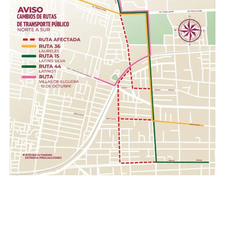
cloro, desinfectantes, escobas, trapeadores,
cubetas, jergas.
Higiene personal.- Shampoo, pasta dental, jabón de
barra, toallas húmedas, toallas sanitarias, rastrillos.
Herramientas .- Pala, pico, guantes, linternas,
cascos, pilas.
Con esta acción, el Gobierno de la Gente, a través del
Sistema DIF Estatal Guanajuato y el Voluntariado de la
Gente, fortalece los valores de solidaridad, empatía y
unión entre las familias guanajuatenses, impulsando una
red de apoyo que permita llevar esperanza y ayuda a
quienes hoy enfrentan una de las situaciones más
complejas de su historia reciente.