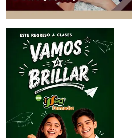
Gente, habilitó centros de acopio del 1 al 10 de julio en
el Parque Guanajuato Bicentenario, las oficinas del
Sistema DIF Estatal y las instalaciones de los 46
Sistemas DIF Municipales del estado.
Por su parte, el Director General del Sistema DIF Estatal
Guanajuato, José Alfonso Borja Pimentel, explicó que se
estarán recibiendo alimentos no perecederos, artículos
de higiene personal, insumos de limpieza y
herramientas, mismos que serán clasificados y
embalados para su posterior entrega al Sistema
Nacional DIF, instancia encargada de coordinar el envío
del apoyo humanitario.
ADVERTISEMENT