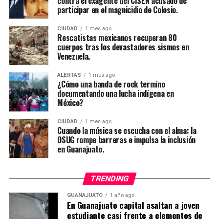
contra el exagente del CISEN acusado de
participar en el magnicidio de Colosio.
CIUDAD
1 mes ago
Rescatistas mexicanos recuperan 80
cuerpos tras los devastadores sismos en
Venezuela.
ALERTAS
1 mes ago
¿Cómo una banda de rock termino
documentando una lucha indígena en
México?
CIUDAD
1 mes ago
Cuando la música se escucha con el alma: la
OSUG rompe barreras e impulsa la inclusión
en Guanajuato.
TRENDING
GUANAJUATO
1 año ago
En Guanajuato capital asaltan a joven
estudiante casi frente a elementos de