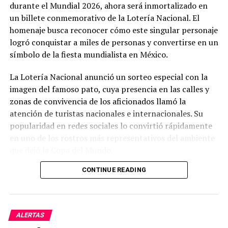
durante el Mundial 2026, ahora será inmortalizado en
un billete conmemorativo de la Lotería Nacional. El
homenaje busca reconocer cómo este singular personaje
logró conquistar a miles de personas y convertirse en un
símbolo de la fiesta mundialista en México.
La Lotería Nacional anunció un sorteo especial con la
imagen del famoso pato, cuya presencia en las calles y
zonas de convivencia de los aficionados llamó la
atención de turistas nacionales e internacionales. Su
popularidad en redes sociales lo convirtió rápidamente
en uno de los rostros más representativos del ambiente
que dejó la Copa del Mundo.
CONTINUE READING
El sorteo repartirá un premio mayor de millones de
pesos, además de otros premios entre los participantes.
Con este billete conmemorativo, las autoridades buscan
celebrar uno de los fenómenos más inesperados y
ALERTAS
entrañables que dejó el torneo, demostrando cómo un