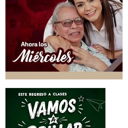
“Hoy más que nunca es momento de demostrar que la
solidaridad no conoce fronteras. Desde Guanajuato
extendemos la mano a las familias venezolanas que
enfrentan esta emergencia, convencidos de que cada
aportación puede hacer la diferencia en la vida de
quienes más lo necesitan”, expresó.
Ante esta situación de emergencia humanitaria, el
Gobierno de la Gente, a través del Voluntariado de la
Gente, habilitó centros de acopio del 1 al 10 de julio en
el Parque Guanajuato Bicentenario, las oficinas del
Sistema DIF Estatal y las instalaciones de los 46
Sistemas DIF Municipales del estado.
Por su parte, el Director General del Sistema DIF Estatal
Guanajuato, José Alfonso Borja Pimentel, explicó que se
estarán recibiendo alimentos no perecederos, artículos
de higiene personal, insumos de limpieza y
herramientas, mismos que serán clasificados y