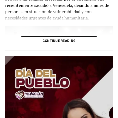
recientemente sacudió a Venezuela, dejando a miles de
personas en situación de vulnerabilidad y con
necesidades urgentes de ayuda humanitaria.
CONTINUE READING
El Presidente del Consejo Consultivo del Sistema DIF
Estatal Guanajuato, Juan Carlos Montesinos Carranza,
señaló que esta iniciativa busca brindar apoyo solidario y
oportuno a quienes atraviesan momentos difíciles, por
lo que convocó a la ciudadanía, al sector empresarial,
asociaciones civiles, grupos voluntarios y sociedad en
general, a sumarse a esta causa mediante la donación de
insumos esenciales.