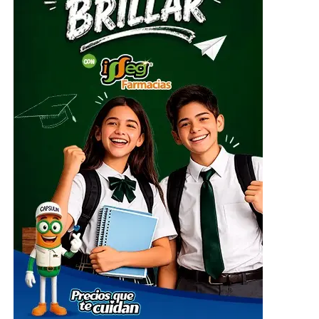
embalados para su posterior entrega al Sistema
Nacional DIF, instancia encargada de coordinar el envío
del apoyo humanitario.
ADVERTISEMENT
El centro de acopio principal estará ubicado en el
Parque Guanajuato Bicentenario, localizado en la
carretera de cuota kilómetro 3.8, comunidad Los
Rodríguez, en el municipio de Silao; además de las
oficinas del Sistema DIF Estatal Guanajuato ubicadas en
Paseo de la Presa # 89-A, Zona Centro, en la ciudad de
Guanajuato; así como en las instalaciones de los 46
Sistemas DIF Municipales del estado, donde las