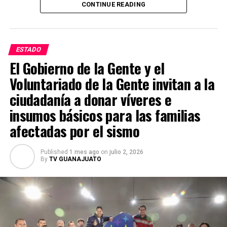
CONTINUE READING
Las autoridades estadounidenses señalan que este grupo
delictivo mantiene presencia en varios estados del país y
lo consideran uno de los principales generadores de
ESTADO
violencia. Mientras tanto, las investigaciones continúan
El Gobierno de la Gente y el
y las autoridades mexicanas y estadounidenses
Voluntariado de la Gente invitan a la
mantienen la búsqueda de Juan Carlos Valencia
González para que responda ante la justicia por los
ciudadanía a donar víveres e
delitos que se le atribuyen.
insumos básicos para las familias
afectadas por el sismo
Published
1 mes ago
on
julio 2, 2026
By
TV GUANAJUATO