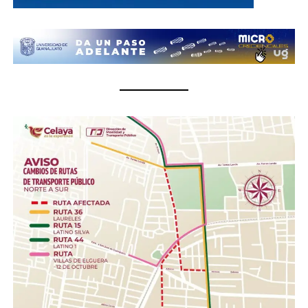
donaciones podrán entregarse del 1 al 10 de julio, en un
horario de 8:30 de la mañana a 6 de la tarde.
¿Qué se puede donar?
Insumos no perecederos.- Arroz, frijol, enlatados,
pastas, aceite, agua embotellada (cualquier
presentación).
Insumos de limpieza.- Aromatizante, detergente,
cloro, desinfectantes, escobas, trapeadores,
cubetas, jergas.
Higiene personal.- Shampoo, pasta dental, jabón de
barra, toallas húmedas, toallas sanitarias, rastrillos.
Herramientas .- Pala, pico, guantes, linternas,
cascos, pilas.
Con esta acción, el Gobierno de la Gente, a través del
Sistema DIF Estatal Guanajuato y el Voluntariado de la