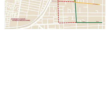
Gente, fortalece los valores de solidaridad, empatía y
unión entre las familias guanajuatenses, impulsando una
red de apoyo que permita llevar esperanza y ayuda a
quienes hoy enfrentan una de las situaciones más
complejas de su historia reciente.