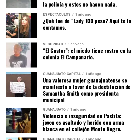
la policía y estos no hacen nada.
ESPECTÁCULOS
1 año ago
¿Qué fue de “Lady 100 peso? Aquí te lo
contamos.
SEGURIDAD
1 año ago
“El Castor”: el miedo tiene rostro en la
colonia El Campanario.
GUANAJUATO CAPITAL
1 año ago
Una valerosa mujer guanajuatense se
manifiesta a favor de la destitución de
Samantha Smith como presidenta
municipal
GUANAJUATO
1 año ago
Violencia e inseguridad en Pastita:
joven es asaltado y herido con arma
blanca en el callejón Monte Negro.
GUANAJUATO CAPITAL
1 año ago