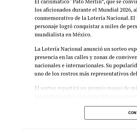
El carismático “Pato Merlín”, que se convi
los aficionados durante el Mundial 2026, a
conmemorativo de la Lotería Nacional. El
personaje logró conquistar a miles de pers
mundialista en México.
La Lotería Nacional anunció un sorteo esp
presencia en las calles y zonas de conviven
nacionales e internacionales. Su populari
uno de los rostros más representativos de
El sorteo repartirá un premio mayor de m
los participantes. Con este billete conmem
fenómenos más inesperados y entrañables
personaje espontáneo logró ganarse el cari
CON
El “Pato Merlín” pasó de animar las calles
la Lotería Nacional, consolidándose como 