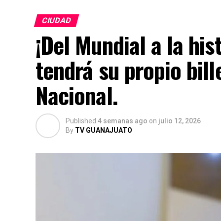
CIUDAD
¡Del Mundial a la his
tendrá su propio bill
Nacional.
Published
4 semanas ago
on
julio 12, 2026
By
TV GUANAJUATO