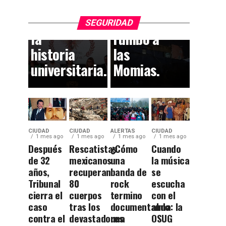
dejan
el
huella en
callejón
SEGURIDAD
la
rumbo a
historia
las
universitaria.
Momias.
CIUDAD
CIUDAD
ALERTAS
CIUDAD
1 mes ago
1 mes ago
1 mes ago
1 mes ago
Después
Rescatistas
¿Cómo
Cuando
de 32
mexicanos
una
la música
años,
recuperan
banda de
se
Tribunal
80
rock
escucha
cierra el
cuerpos
termino
con el
caso
tras los
documentando
alma: la
contra el
devastadores
una
OSUG