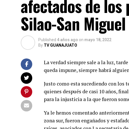
afectados de los 
Silao-San Miguel 
Published
4 años ago
on
mayo 18, 2022
By
TV GUANAJUATO
La verdad siempre sale a la luz, tarde
queda impune, siempre habrá alguien 
Justo como esta sucediendo con los te
quienes después de casi 10 años, fin
para la injusticia a la que fueron som
Ya le hemos comentado anteriormente
zona sur, fueron engañados y estafado
raíces, asociados con La secretaria d