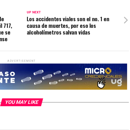
UP NEXT
de
Los accidentes viales son el no. 1 en
l 717,
causa de muertes, por eso los
ue se
alcoholímetros salvan vidas
ense
ADVERTISEMENT
YOU MAY LIKE