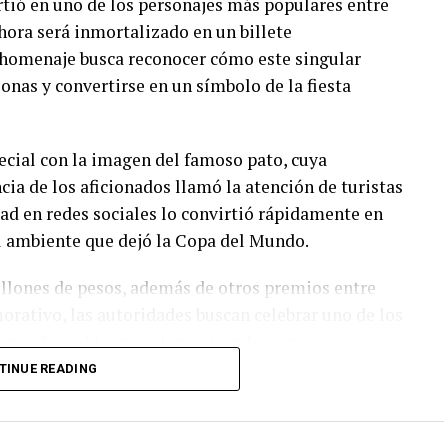
rtió en uno de los personajes más populares entre
hora será inmortalizado en un billete
 homenaje busca reconocer cómo este singular
onas y convertirse en un símbolo de la fiesta
ecial con la imagen del famoso pato, cuya
cia de los aficionados llamó la atención de turistas
dad en redes sociales lo convirtió rápidamente en
l ambiente que dejó la Copa del Mundo.
illones de pesos, además de otros premios entre
orativo, las autoridades buscan celebrar uno de los
 que dejó el torneo, demostrando cómo un
ño de la afición.
TINUE READING
 durante el Mundial a formar parte de la historia de
uno de los íconos más recordados de la justa