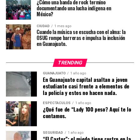
¿Cómo una banda de rock termino
documentando una lucha indígena en
México?
CIUDAD
1 mes ago
Cuando la música se escucha con el alma: la
OSUG rompe barreras e impulsa la inclusión
en Guanajuato.
TRENDING
GUANAJUATO
1 año ago
En Guanajuato capital asaltan a joven
estudiante casi frente a elementos de
la policía y estos no hacen nada.
ESPECTÁCULOS
1 año ago
¿Qué fue de “Lady 100 peso? Aquí te lo
contamos.
SEGURIDAD
1 año ago
“El Castor”: el miedo tiene rostro en la