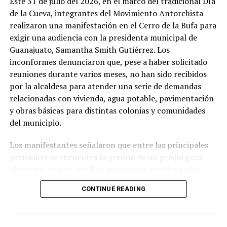
Este 31 de julio del 2026, en el marco del tradicional Día
de la Cueva, integrantes del Movimiento Antorchista
realizaron una manifestación en el Cerro de la Bufa para
exigir una audiencia con la presidenta municipal de
Guanajuato, Samantha Smith Gutiérrez. Los
inconformes denunciaron que, pese a haber solicitado
reuniones durante varios meses, no han sido recibidos
por la alcaldesa para atender una serie de demandas
relacionadas con vivienda, agua potable, pavimentación
y obras básicas para distintas colonias y comunidades
del municipio.
Los manifestantes señalaron que entre las principales
peticiones se encuentra la gestión de un predio para
alrededor de cien familias que buscan acceder a una
vivienda digna, así como la ampliación del sistema de
CONTINUE READING
agua potable en la comunidad de Campuzano. También
solicitaron avanzar en la pavimentación de calles y
caminos en comunidades como El Zangarro, Molineros,