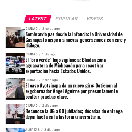
LATEST
POPULAR
VIDEOS
CIUDAD
3 horas ago
Sembrando paz desde la infancia: la Universidad de
Guanajuato inspira a nuevas generaciones con cine y
diálogo.
CIUDAD
1 día ago
El “oro verde” bajo vigilancia: Blindan zona
aguacatera de Michoacán para reactivar
exportación hacia Estados Unidos.
CIUDAD
2 días ago
El caso Ayotzinapa da un nuevo giro: Detienen al
exgobernador Ángel Aguirre por presuntamente
ocultar pruebas clave.
CIUDAD
2 días ago
Reconoce la UG a 60 jubilados; décadas de entrega
dejan huella en la historia universitaria.
ALERTAS
3 días ago