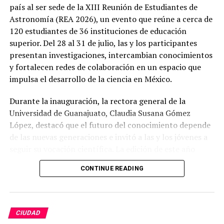
país al ser sede de la XIII Reunión de Estudiantes de
Astronomía (REA 2026), un evento que reúne a cerca de
120 estudiantes de 36 instituciones de educación
superior. Del 28 al 31 de julio, las y los participantes
presentan investigaciones, intercambian conocimientos
y fortalecen redes de colaboración en un espacio que
impulsa el desarrollo de la ciencia en México.
Durante la inauguración, la rectora general de la
Universidad de Guanajuato, Claudia Susana Gómez
López, destacó que el futuro del conocimiento depende
de las nuevas generaciones e invitó a las y los jóvenes a
seguir su vocación científica. La edición de este año
incluye un programa con 85 ponencias, charlas
CONTINUE READING
magistrales y presentación de carteles científicos,
consolidando a la REA como uno de los encuentros
estudiantiles más importantes del país en el ámbito de
la astronomía.
CIUDAD