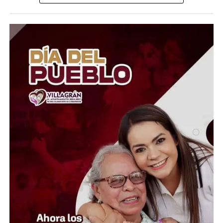
El coordinador del Área de Ciencias Atmosféricas y del
Observatorio Meteorológico de la UG, Marcos Irineo
Esquivel Longoria, explicó que se esperan
precipitaciones de distinta intensidad, desde lluvias
ligeras y aisladas hasta moderadas, dependiendo de la
región. Además, indicó que las temperaturas máximas
oscilarán entre los 28 y 30 grados centígrados en
ciudades como León, Irapuato y Celaya, mientras que en
las zonas serranas el ambiente será más fresco, con
mínimas de entre 10 y 12 grados.
En relación con el huracán Genevieve, el especialista
aclaró que, aunque alcanzó la categoría 5, actualmente
se ha debilitado a categoría 4 y continúa alejándose de