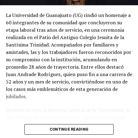
La Universidad de Guanajuato (UG) rindió un homenaje a
60 integrantes de su comunidad que concluyeron su
etapa laboral tras años de servicio, en una ceremonia
realizada en el Patio del Antiguo Colegio Jesuita de la
Santísima Trinidad. Acompañados por familiares y
amistades, las y los trabajadores fueron reconocidos por
su compromiso con la institución, acumulando en
promedio 28 años de trayectoria. Entre ellos destacó
Juan Andrade Rodríguez, quien puso fin a una carrera de
52 años y un mes de servicio, convirtiéndose en uno de
los casos más emblemáticos de esta generación de
jubilados.
Durante el acto, la Rectora General de la Universidad, la
Dra. Claudia Susana Gómez López, agradeció el legado
de quienes dedicaron gran parte de su vida a fortalecer
CONTINUE READING
la máxima casa de estudios del estado. En su mensaje,