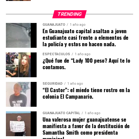
TRENDING
GUANAJUATO
1 año ago
En Guanajuato capital asaltan a joven
estudiante casi frente a elementos de
la policía y estos no hacen nada.
ESPECTÁCULOS
1 año ago
¿Qué fue de “Lady 100 peso? Aquí te lo
contamos.
SEGURIDAD
1 año ago
“El Castor”: el miedo tiene rostro en la
colonia El Campanario.
GUANAJUATO CAPITAL
1 año ago
Una valerosa mujer guanajuatense se
manifiesta a favor de la destitución de
Samantha Smith como presidenta
municipal