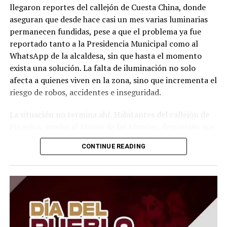
llegaron reportes del callejón de Cuesta China, donde
aseguran que desde hace casi un mes varias luminarias
permanecen fundidas, pese a que el problema ya fue
reportado tanto a la Presidencia Municipal como al
WhatsApp de la alcaldesa, sin que hasta el momento
exista una solución. La falta de iluminación no solo
afecta a quienes viven en la zona, sino que incrementa el
riesgo de robos, accidentes e inseguridad.
La situación no termina ahí. Habitantes del callejón de
Pinguica, rumbo al Museo de las Momias, denuncian que
nuevamente carecen de alumbrado público. Afirman que
CONTINUE READING
caminar por ese lugar durante la noche se ha convertido
en un riesgo, ya que la oscuridad es total y los vecinos
sienten que han quedado completamente olvidados por
las autoridades. Señalan que, pese a los constantes
reportes, el problema sigue sin atenderse.
Lo más preocupante es que Cuesta China y el callejón de