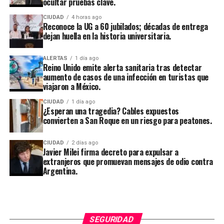
ocultar pruebas clave.
CIUDAD
4 horas ago
Reconoce la UG a 60 jubilados; décadas de entrega
dejan huella en la historia universitaria.
ALERTAS
1 día ago
Reino Unido emite alerta sanitaria tras detectar
aumento de casos de una infección en turistas que
viajaron a México.
CIUDAD
1 día ago
¿Esperan una tragedia? Cables expuestos
convierten a San Roque en un riesgo para peatones.
CIUDAD
2 días ago
Javier Milei firma decreto para expulsar a
extranjeros que promuevan mensajes de odio contra
Argentina.
SEGURIDAD