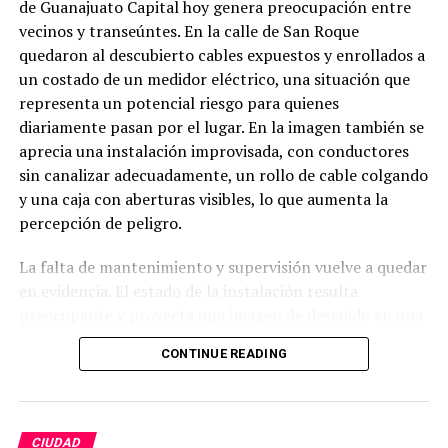
de Guanajuato Capital hoy genera preocupación entre
vecinos y transeúntes. En la calle de San Roque
quedaron al descubierto cables expuestos y enrollados a
un costado de un medidor eléctrico, una situación que
representa un potencial riesgo para quienes
diariamente pasan por el lugar. En la imagen también se
aprecia una instalación improvisada, con conductores
sin canalizar adecuadamente, un rollo de cable colgando
y una caja con aberturas visibles, lo que aumenta la
percepción de peligro.
La falta de mantenimiento y supervisión vuelve a quedar
en evidencia. El estado de la instalación resulta
preocupante y proyecta una imagen de descuido en una
zona con constante tránsito peatonal. Ciudadanos
CONTINUE READING
cuestionan cómo es posible que este tipo de situaciones
permanezcan sin ser atendidas, cuando un accidente
podría tener consecuencias graves.
CIUDAD