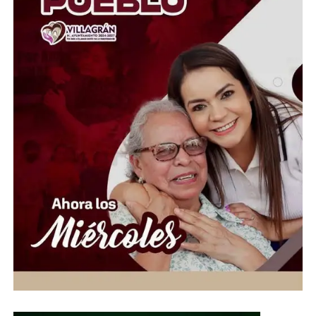
Pinguica no son casos aislados. En distintas colonias,
callejones y comunidades de Guanajuato capital se
repiten las quejas por luminarias descompuestas y calles
a oscuras. La pregunta es inevitable: ¿de qué sirve
presumir una ciudad turística si sus habitantes tienen
que regresar a casa entre la oscuridad? La falta de
alumbrado ya dejó de ser una molestia; hoy representa
un problema de seguridad que el gobierno municipal no
puede seguir ignorando.