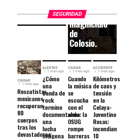
participar
las
en el
Momias.
SEGURIDAD
magnicidio
de
Colosio.
ALERTAS
CIUDAD
ACCIDENTE
1 mes ago
1 mes ago
1 mes ago
¿Cómo
Cuando
Kilómetros
CIUDAD
una
la música
de caos y
1 mes ago
Rescatistas
banda de
se
tensión
mexicanos
rock
escucha
en la
recuperan
termino
con el
Celaya-
80
documentando
alma: la
Juventino
cuerpos
una
OSUG
Rosas:
tras los
lucha
rompe
incendian
devastadores
indígena
barreras
10