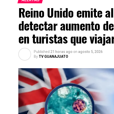
Reino Unido emite ale
detectar aumento de
en turistas que viaja
Published
21 horas ago
on
agosto 5, 2026
By
TV GUANAJUATO