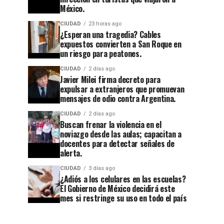
México.
CIUDAD
23 horas ago
CIUDAD
4 semanas ago
¿Esperan una tragedia? Cables
Después
expuestos convierten a San Roque en
CIUDAD
1 semana ago
un riesgo para peatones.
de 32
Guanajuato
años,
CIUDAD
2 días ago
se
Javier Milei firma decreto para
Tribunal
apaga:
expulsar a extranjeros que promuevan
mensajes de odio contra Argentina.
cierra el
denuncian
CIUDAD
2 días ago
caso
abandono
Buscan frenar la violencia en el
contra el
noviazgo desde las aulas; capacitan a
en
docentes para detectar señales de
exagente
Cuesta
alerta.
del
China y
CIUDAD
3 días ago
¿Adiós a los celulares en las escuelas?
CISEN
el
El Gobierno de México decidirá este
acusado
callejón
mes si restringe su uso en todo el país
de
rumbo a