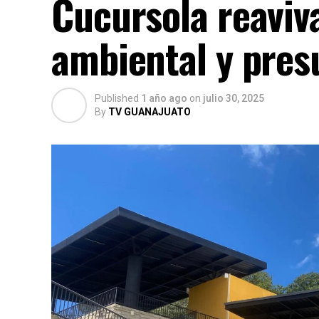
Cucursola reaviv
ambiental y pres
Published
1 año ago
on
julio 30, 2025
By
TV GUANAJUATO