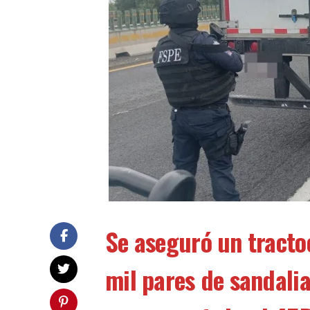
Se aseguró un tract
mil pares de sandalia