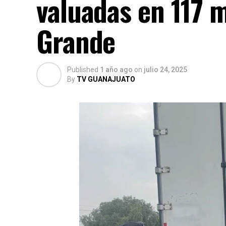
valuadas en 117 m
Grande
Published
1 año ago
on
julio 24, 2025
By
TV GUANAJUATO