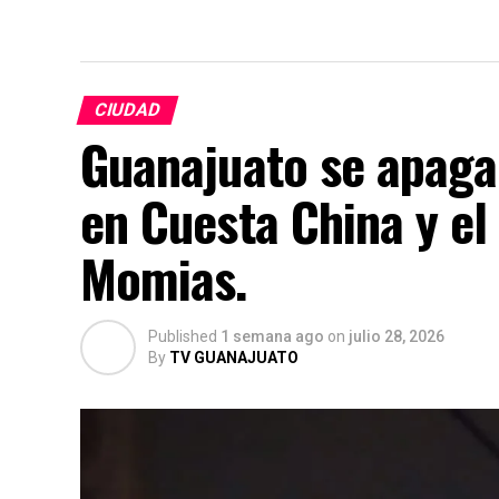
CIUDAD
Guanajuato se apaga
en Cuesta China y el
Momias.
Published
1 semana ago
on
julio 28, 2026
By
TV GUANAJUATO