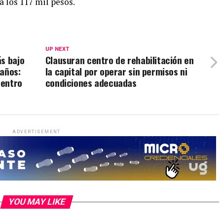
 los 117 mil pesos.
UP NEXT
s bajo
Clausuran centro de rehabilitación en
 años:
la capital por operar sin permisos ni
uentro
condiciones adecuadas
ADVERTISEMENT
YOU MAY LIKE