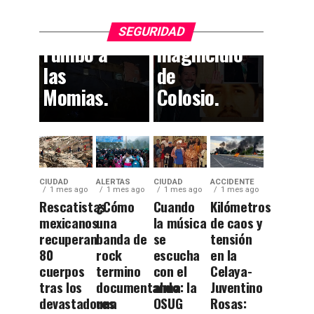
el
participar
callejón
en el
SEGURIDAD
rumbo a
magnicidio
las
de
Momias.
Colosio.
CIUDAD
ALERTAS
CIUDAD
ACCIDENTE
1 mes ago
1 mes ago
1 mes ago
1 mes ago
Rescatistas
¿Cómo
Cuando
Kilómetros
mexicanos
una
la música
de caos y
recuperan
banda de
se
tensión
80
rock
escucha
en la
cuerpos
termino
con el
Celaya-
tras los
documentando
alma: la
Juventino
devastadores
una
OSUG
Rosas: