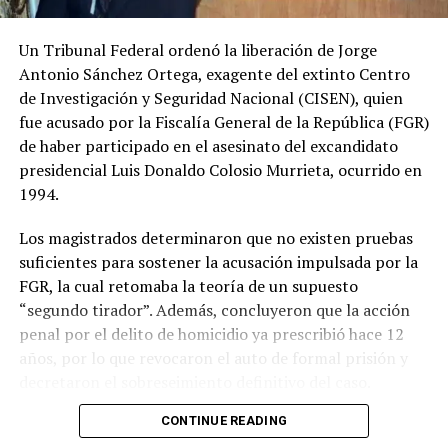
Un Tribunal Federal ordenó la liberación de Jorge
Antonio Sánchez Ortega, exagente del extinto Centro
de Investigación y Seguridad Nacional (CISEN), quien
fue acusado por la Fiscalía General de la República (FGR)
de haber participado en el asesinato del excandidato
presidencial Luis Donaldo Colosio Murrieta, ocurrido en
1994.
Los magistrados determinaron que no existen pruebas
suficientes para sostener la acusación impulsada por la
FGR, la cual retomaba la teoría de un supuesto
“segundo tirador”. Además, concluyeron que la acción
penal por el delito de homicidio ya prescribió hace 12
años, por lo que revocaron el auto de formal prisión y
decretaron el sobreseimiento definitivo del caso.
CONTINUE READING
La resolución ordena la libertad inmediata de Sánchez