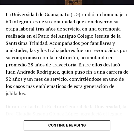
La Universidad de Guanajuato (UG) rindió un homenaje a
60 integrantes de su comunidad que concluyeron su
etapa laboral tras años de servicio, en una ceremonia
realizada en el Patio del Antiguo Colegio Jesuita de la
Santísima Trinidad. Acompañados por familiares y
amistades, las y los trabajadores fueron reconocidos por
su compromiso con la institución, acumulando en
promedio 28 años de trayectoria. Entre ellos destacó
Juan Andrade Rodríguez, quien puso fin a una carrera de
52 años y un mes de servicio, convirtiéndose en uno de
los casos más emblemáticos de esta generación de
jubilados.
Durante el acto, la Rectora General de la Universidad, la
Dra. Claudia Susana Gómez López, agradeció el legado
de quienes dedicaron gran parte de su vida a fortalecer
CONTINUE READING
la máxima casa de estudios del estado. En su mensaje,