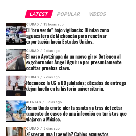
LATEST
POPULAR
VIDEOS
CIUDAD
13 horas ago
El “oro verde” bajo vigilancia: Blindan zona
aguacatera de Michoacán para reactivar
exportación hacia Estados Unidos.
CIUDAD
2 días ago
El caso Ayotzinapa da un nuevo giro: Detienen al
exgobernador Ángel Aguirre por presuntamente
ocultar pruebas clave.
CIUDAD
2 días ago
Reconoce la UG a 60 jubilados; décadas de entrega
dejan huella en la historia universitaria.
ALERTAS
3 días ago
Reino Unido emite alerta sanitaria tras detectar
aumento de casos de una infección en turistas que
viajaron a México.
CIUDAD
3 días ago
¿Esperan una tragedia? Cables expuestos