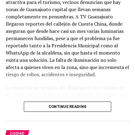
atractiva para el turismo, vecinos denuncian que hay
zonas de Guanajuato capital que llevan semanas
completamente en penumbras. A TV Guanajuato
llegaron reportes del callejón de Cuesta China, donde
aseguran que desde hace casi un mes varias luminarias
permanecen fundidas, pese a que el problema ya fue
reportado tanto a la Presidencia Municipal como al
WhatsApp de la alcaldesa, sin que hasta el momento
exista una solución. La falta de iluminación no solo
afecta a quienes viven en la zona, sino que incrementa el
riesgo de robos, accidentes e inseguridad.
La situación no termina ahí. Habitantes del callejón de
Pinguica, rumbo al Museo de las Momias, denuncian que
nuevamente carecen de alumbrado público. Afirman que
CONTINUE READING
caminar por ese lugar durante la noche se ha convertido
en un riesgo, ya que la oscuridad es total y los vecinos
sienten que han quedado completamente olvidados por
las autoridades. Señalan que, pese a los constantes
CIUDAD