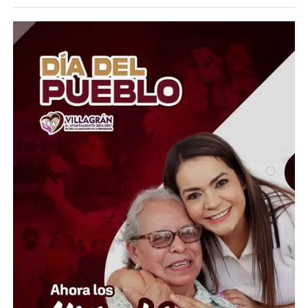
Ortega únicamente por este proceso, aunque podrá
permanecer en prisión si enfrenta otras causas penales
distintas. Con este fallo, la FGR ya no podrá volver a
ejercer acción penal por esta acusación, salvo que la
familia de Colosio promueva un amparo para impugnar
la decisión.
El asesinato de Luis Donaldo Colosio, ocurrido el 23 de
marzo de 1994 en Lomas Taurinas, Tijuana, es uno de
los magnicidios más emblemáticos de la historia reciente
de México. Durante décadas ha estado rodeado de
teorías e investigaciones, aunque Mario Aburto
Martínez continúa siendo el único sentenciado como
autor material del crimen.