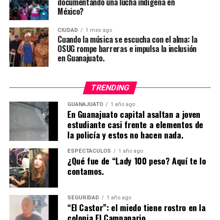
documentando una lucha indígena en
México?
CIUDAD
1 mes ago
Cuando la música se escucha con el alma: la
OSUG rompe barreras e impulsa la inclusión
en Guanajuato.
TRENDING
GUANAJUATO
1 año ago
En Guanajuato capital asaltan a joven
estudiante casi frente a elementos de
la policía y estos no hacen nada.
ESPECTÁCULOS
1 año ago
¿Qué fue de “Lady 100 peso? Aquí te lo
contamos.
SEGURIDAD
1 año ago
“El Castor”: el miedo tiene rostro en la
colonia El Campanario.