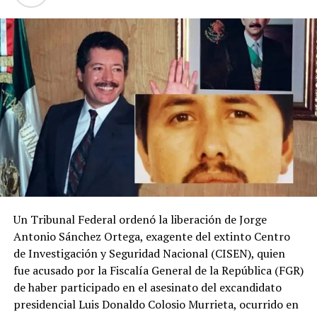
que regresar a casa entre la oscuridad? La falta de
alumbrado ya dejó de ser una molestia; hoy representa
un problema de seguridad que el gobierno municipal no
puede seguir ignorando.
Un Tribunal Federal ordenó la liberación de Jorge
Antonio Sánchez Ortega, exagente del extinto Centro
de Investigación y Seguridad Nacional (CISEN), quien
fue acusado por la Fiscalía General de la República (FGR)
de haber participado en el asesinato del excandidato
presidencial Luis Donaldo Colosio Murrieta, ocurrido en