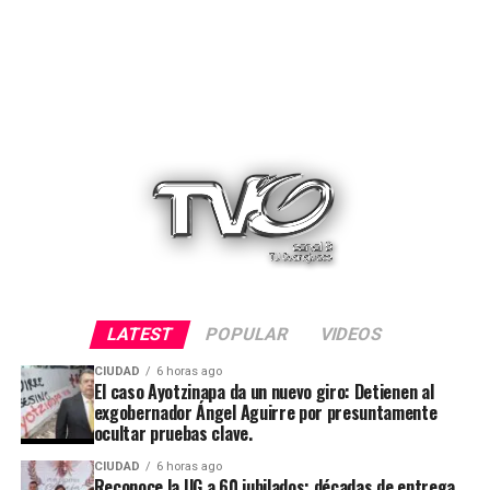
LATEST
POPULAR
VIDEOS
CIUDAD
6 horas ago
El caso Ayotzinapa da un nuevo giro: Detienen al
exgobernador Ángel Aguirre por presuntamente
ocultar pruebas clave.
CIUDAD
6 horas ago
Reconoce la UG a 60 jubilados; décadas de entrega