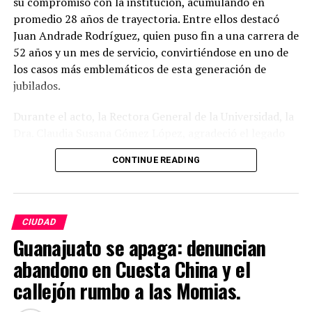
su compromiso con la institución, acumulando en
promedio 28 años de trayectoria. Entre ellos destacó
Juan Andrade Rodríguez, quien puso fin a una carrera de
52 años y un mes de servicio, convirtiéndose en uno de
los casos más emblemáticos de esta generación de
jubilados.
Durante el acto, la Rectora General de la Universidad, la
Dra. Claudia Susana Gómez López, agradeció el legado
de quienes dedicaron gran parte de su vida a fortalecer
CONTINUE READING
la máxima casa de estudios del estado. En su mensaje,
subrayó que la jubilación no representa una despedida
definitiva, sino el inicio de una nueva etapa personal, al
tiempo que reconoció la labor desempeñada en aulas,
CIUDAD
laboratorios, bibliotecas, oficinas, espacios culturales,
Guanajuato se apaga: denuncian
áreas de mantenimiento, seguridad y administración.
abandono en Cuesta China y el
“No les digo felicidades; les digo gracias”, expresó, al
destacar que el crecimiento de la Universidad ha sido
callejón rumbo a las Momias.
posible gracias al esfuerzo de generaciones de