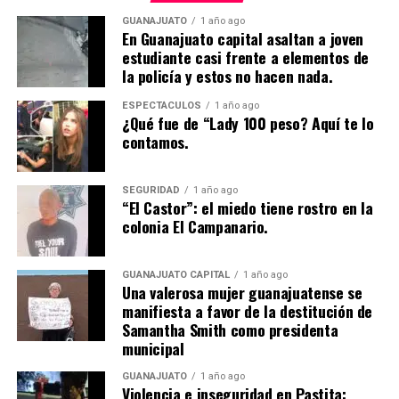
GUANAJUATO
1 año ago
En Guanajuato capital asaltan a joven
estudiante casi frente a elementos de
la policía y estos no hacen nada.
ESPECTÁCULOS
1 año ago
¿Qué fue de “Lady 100 peso? Aquí te lo
contamos.
SEGURIDAD
1 año ago
“El Castor”: el miedo tiene rostro en la
colonia El Campanario.
GUANAJUATO CAPITAL
1 año ago
Una valerosa mujer guanajuatense se
manifiesta a favor de la destitución de
Samantha Smith como presidenta
municipal
GUANAJUATO
1 año ago
Violencia e inseguridad en Pastita: