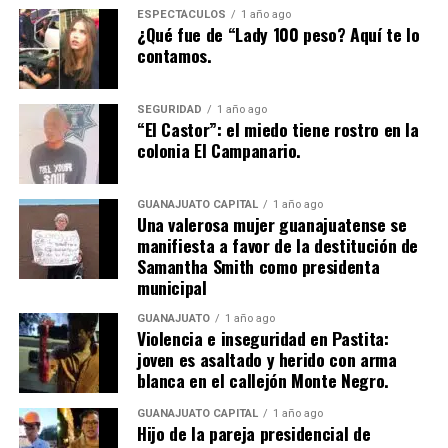
ESPECTÁCULOS
1 año ago
¿Qué fue de “Lady 100 peso? Aquí te lo
contamos.
SEGURIDAD
1 año ago
“El Castor”: el miedo tiene rostro en la
colonia El Campanario.
GUANAJUATO CAPITAL
1 año ago
Una valerosa mujer guanajuatense se
manifiesta a favor de la destitución de
Samantha Smith como presidenta
municipal
GUANAJUATO
1 año ago
Violencia e inseguridad en Pastita:
joven es asaltado y herido con arma
blanca en el callejón Monte Negro.
GUANAJUATO CAPITAL
1 año ago
Hijo de la pareja presidencial de