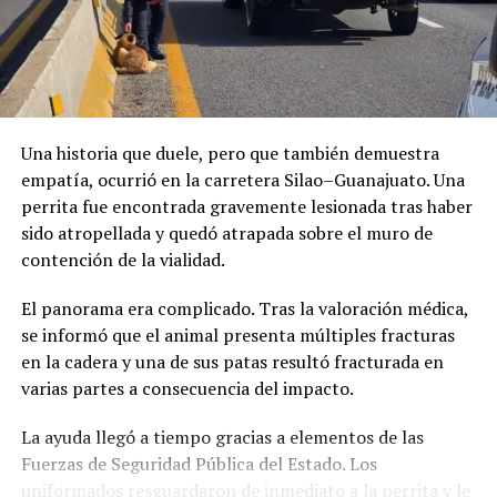
quedó lejos de las expectativas y demuestra que una
intervención de este tipo requiere una planeación
completa y una estrategia de largo plazo, no
únicamente el retiro de algunos metros de cable.
Una historia que duele, pero que también demuestra
empatía, ocurrió en la carretera Silao–Guanajuato. Una
perrita fue encontrada gravemente lesionada tras haber
sido atropellada y quedó atrapada sobre el muro de
contención de la vialidad.
El panorama era complicado. Tras la valoración médica,
se informó que el animal presenta múltiples fracturas
en la cadera y una de sus patas resultó fracturada en
varias partes a consecuencia del impacto.
La ayuda llegó a tiempo gracias a elementos de las
Fuerzas de Seguridad Pública del Estado. Los
uniformados resguardaron de inmediato a la perrita y le