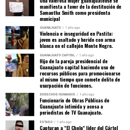
Una valerosa mujer guanajuatense se
manifiesta a favor de la destitución de
Samantha Smith como presidenta
municipal
GUANAJUATO
1 año ago
Violencia e inseguridad en Pastita:
joven es asaltado y herido con arma
blanca en el callejón Monte Negro.
GUANAJUATO CAPITAL
1 año ago
Hijo de la pareja presidencial de
Guanajuato capital haciendo uso de
recursos públicos para promocionarse
al mismo tiempo que comete delito de
usurpación de funciones.
DERECHOS HUMANOS
1 año ago
Funcionario de Obras Públicas de
Guanajuato intimida y acosa a
periodistas de TV Guanajuato.
ESTADO
1 año ago
Capturan a “El Cholo“ líder del Cártel