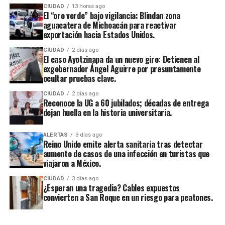
CIUDAD
13 horas ago
El “oro verde” bajo vigilancia: Blindan zona
aguacatera de Michoacán para reactivar
exportación hacia Estados Unidos.
CIUDAD
2 días ago
El caso Ayotzinapa da un nuevo giro: Detienen al
exgobernador Ángel Aguirre por presuntamente
ocultar pruebas clave.
CIUDAD
2 días ago
Reconoce la UG a 60 jubilados; décadas de entrega
dejan huella en la historia universitaria.
ALERTAS
3 días ago
Reino Unido emite alerta sanitaria tras detectar
aumento de casos de una infección en turistas que
viajaron a México.
CIUDAD
3 días ago
¿Esperan una tragedia? Cables expuestos
convierten a San Roque en un riesgo para peatones.