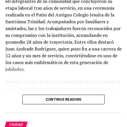
60 integrantes de su comunidad que concluyeron su
etapa laboral tras años de servicio, en una ceremonia
realizada en el Patio del Antiguo Colegio Jesuita de la
Santísima Trinidad. Acompañados por familiares y
amistades, las y los trabajadores fueron reconocidos por
su compromiso con la institución, acumulando en
promedio 28 años de trayectoria. Entre ellos destacó
Juan Andrade Rodríguez, quien puso fin a una carrera de
52 años y un mes de servicio, convirtiéndose en uno de
los casos más emblemáticos de esta generación de
jubilados.
Durante el acto, la Rectora General de la Universidad, la
Dra. Claudia Susana Gómez López, agradeció el legado
de quienes dedicaron gran parte de su vida a fortalecer
CONTINUE READING
la máxima casa de estudios del estado. En su mensaje,
subrayó que la jubilación no representa una despedida
definitiva, sino el inicio de una nueva etapa personal, al
tiempo que reconoció la labor desempeñada en aulas,
CIUDAD