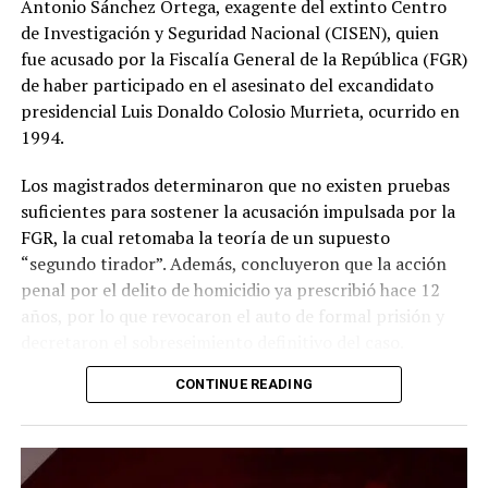
Antonio Sánchez Ortega, exagente del extinto Centro
de Investigación y Seguridad Nacional (CISEN), quien
fue acusado por la Fiscalía General de la República (FGR)
de haber participado en el asesinato del excandidato
presidencial Luis Donaldo Colosio Murrieta, ocurrido en
1994.
Los magistrados determinaron que no existen pruebas
suficientes para sostener la acusación impulsada por la
FGR, la cual retomaba la teoría de un supuesto
“segundo tirador”. Además, concluyeron que la acción
penal por el delito de homicidio ya prescribió hace 12
años, por lo que revocaron el auto de formal prisión y
decretaron el sobreseimiento definitivo del caso.
CONTINUE READING
La resolución ordena la libertad inmediata de Sánchez
Ortega únicamente por este proceso, aunque podrá
permanecer en prisión si enfrenta otras causas penales
distintas. Con este fallo, la FGR ya no podrá volver a