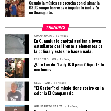
Cuando la música se escucha con el alma: la
OSUG rompe barreras e impulsa la inclusión
en Guanajuato.
TRENDING
GUANAJUATO
1 año ago
En Guanajuato capital asaltan a joven
estudiante casi frente a elementos de
la policía y estos no hacen nada.
ESPECTÁCULOS
1 año ago
¿Qué fue de “Lady 100 peso? Aquí te lo
contamos.
SEGURIDAD
1 año ago
“El Castor”: el miedo tiene rostro en la
colonia El Campanario.
GUANAJUATO CAPITAL
1 año ago