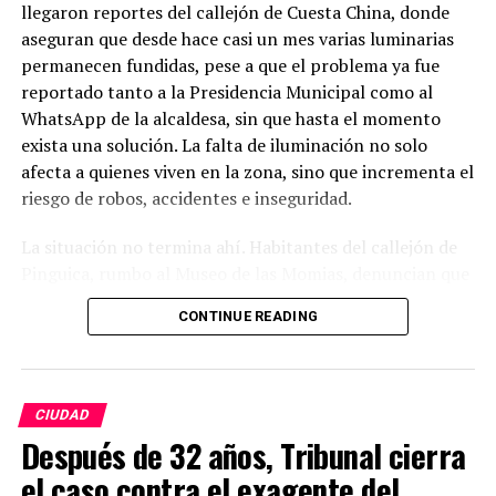
llegaron reportes del callejón de Cuesta China, donde
aseguran que desde hace casi un mes varias luminarias
permanecen fundidas, pese a que el problema ya fue
reportado tanto a la Presidencia Municipal como al
WhatsApp de la alcaldesa, sin que hasta el momento
exista una solución. La falta de iluminación no solo
afecta a quienes viven en la zona, sino que incrementa el
riesgo de robos, accidentes e inseguridad.
La situación no termina ahí. Habitantes del callejón de
Pinguica, rumbo al Museo de las Momias, denuncian que
nuevamente carecen de alumbrado público. Afirman que
CONTINUE READING
caminar por ese lugar durante la noche se ha convertido
en un riesgo, ya que la oscuridad es total y los vecinos
sienten que han quedado completamente olvidados por
las autoridades. Señalan que, pese a los constantes
CIUDAD
reportes, el problema sigue sin atenderse.
Después de 32 años, Tribunal cierra
el caso contra el exagente del
Lo más preocupante es que Cuesta China y el callejón de