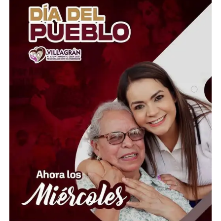
ejercer acción penal por esta acusación, salvo que la
familia de Colosio promueva un amparo para impugnar
la decisión.
El asesinato de Luis Donaldo Colosio, ocurrido el 23 de
marzo de 1994 en Lomas Taurinas, Tijuana, es uno de
los magnicidios más emblemáticos de la historia reciente
de México. Durante décadas ha estado rodeado de
teorías e investigaciones, aunque Mario Aburto
Martínez continúa siendo el único sentenciado como
autor material del crimen.