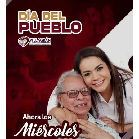
Y es que el tramo de vialidad que conecta entre la
Secretaría de Educación de Guanajuato y la entrada a los
fraccionamientos está siendo devastador con la flora del
lugar, como se puede ver en las imágenes que envían los
vecinos impotentes que saben de la importancia de esta
especie en la conservación de los ecosistemas locales.
Y es que en el sur de la ciudad poco a poco la llegada de
miles de familias en los últimos años, se ha desarrollado
sin una planeación que respete las especies que
enriquecen la calidad del aire y control de la
temperatura con sus sombras resistentes a las
inclemencias características del clima de la región cada
vez más desértica o cubierta por la plancha urbana.
La escena que reportan los vecinos llama la atención
por la desesperación y ansiedad que causa el haber sido
testigos de las altas e inusuales temperaturas de las
últimas semanas para comprender sobre la importancia