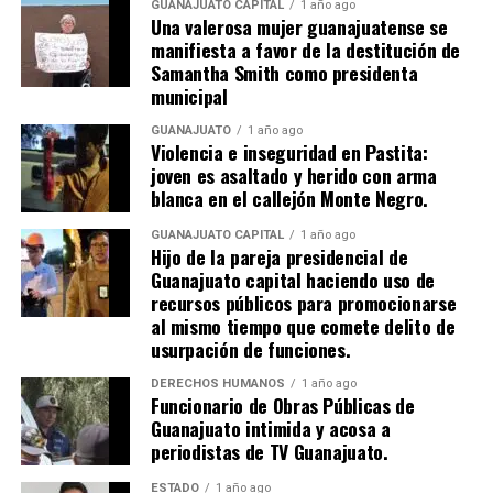
GUANAJUATO CAPITAL
1 año ago
Una valerosa mujer guanajuatense se
manifiesta a favor de la destitución de
Samantha Smith como presidenta
municipal
GUANAJUATO
1 año ago
Violencia e inseguridad en Pastita:
joven es asaltado y herido con arma
blanca en el callejón Monte Negro.
GUANAJUATO CAPITAL
1 año ago
Hijo de la pareja presidencial de
Guanajuato capital haciendo uso de
recursos públicos para promocionarse
al mismo tiempo que comete delito de
usurpación de funciones.
DERECHOS HUMANOS
1 año ago
Funcionario de Obras Públicas de
Guanajuato intimida y acosa a
periodistas de TV Guanajuato.
ESTADO
1 año ago