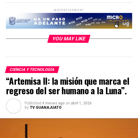
ADVERTISEMENT
YOU MAY LIKE
CIENCIA Y TECNOLOGÍA
“Artemisa II: la misión que marca el
regreso del ser humano a la Luna”.
Published
4 meses ago
on
abril 1, 2026
By
TV GUANAJUATO