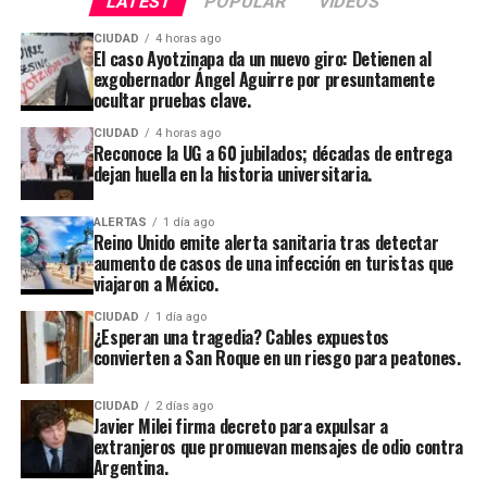
LATEST
POPULAR
VIDEOS
CIUDAD
4 horas ago
El caso Ayotzinapa da un nuevo giro: Detienen al
exgobernador Ángel Aguirre por presuntamente
ocultar pruebas clave.
CIUDAD
4 horas ago
Reconoce la UG a 60 jubilados; décadas de entrega
dejan huella en la historia universitaria.
ALERTAS
1 día ago
Reino Unido emite alerta sanitaria tras detectar
aumento de casos de una infección en turistas que
viajaron a México.
CIUDAD
1 día ago
¿Esperan una tragedia? Cables expuestos
convierten a San Roque en un riesgo para peatones.
CIUDAD
2 días ago
Javier Milei firma decreto para expulsar a
extranjeros que promuevan mensajes de odio contra
Argentina.