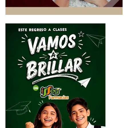
que los ciudadanos deben conceder a estas especies y
más desespera el ver a los administradores de lo público
normalizar la devastación de las escasas áreas verdes.
ADVERTISEMENT
Urge un cambio de actitud que conceda la riqueza y
economía encerrada en las políticas conservadoras del
patrimonio ecológico y ambiental, como lo son los
extraordinarios mezquites que caracterizan las
arboledas y cañadas de las comunidades que poco a poco
son arrasadas por la urbanización.