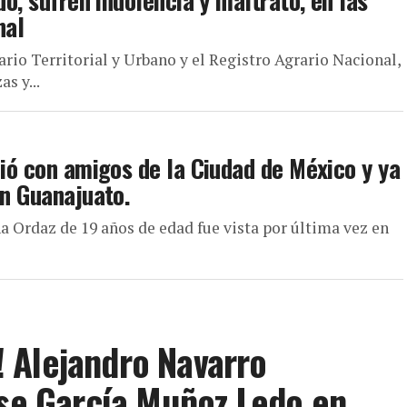
do, sufren indolencia y maltrato, en las
nal
ario Territorial y Urbano y el Registro Agrario Nacional,
s y...
lió con amigos de la Ciudad de México y ya
en Guanajuato.
iña Ordaz de 19 años de edad fue vista por última vez en
e! Alejandro Navarro
ise García Muñoz Ledo en