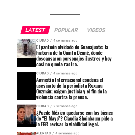
LATEST
POPULAR
VIDEOS
CIUDAD
4 semanas ago
El panteón olvidado de Guanajuato: la
historia de la Quinta Denné, donde
descansaron personajes ilustres y hoy
casi no queda rastro.
CIUDAD
4 semanas ago
Amnistía Internacional condena el
asesinato de la periodista Roxana
Guzmán; exigen justicia y el fin de la
violencia contra la prensa.
CIUDAD
2 semanas ago
¿Puede México quedarse con los bienes
de “El Mayo”? Claudia Sheinbaum pide a
la FGR revisar la viabilidad legal.
ALERTAS
4 semanas ago