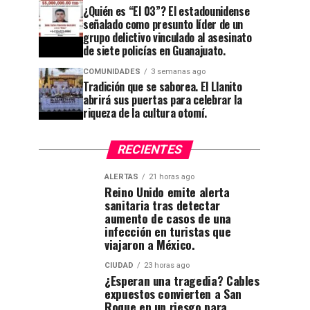
¿Quién es “El 03”? El estadounidense
señalado como presunto líder de un
grupo delictivo vinculado al asesinato
de siete policías en Guanajuato.
COMUNIDADES
3 semanas ago
Tradición que se saborea. El Llanito
abrirá sus puertas para celebrar la
riqueza de la cultura otomí.
RECIENTES
ALERTAS
21 horas ago
Reino Unido emite alerta
sanitaria tras detectar
aumento de casos de una
infección en turistas que
viajaron a México.
CIUDAD
23 horas ago
¿Esperan una tragedia? Cables
expuestos convierten a San
Roque en un riesgo para