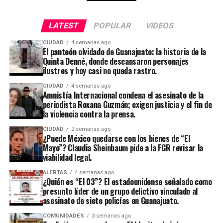
LATEST
POPULAR
VIDEOS
CIUDAD
4 semanas ago
El panteón olvidado de Guanajuato: la historia de la
Quinta Denné, donde descansaron personajes
ilustres y hoy casi no queda rastro.
CIUDAD
4 semanas ago
Amnistía Internacional condena el asesinato de la
periodista Roxana Guzmán; exigen justicia y el fin de
la violencia contra la prensa.
CIUDAD
2 semanas ago
¿Puede México quedarse con los bienes de “El
Mayo”? Claudia Sheinbaum pide a la FGR revisar la
viabilidad legal.
ALERTAS
4 semanas ago
¿Quién es “El 03”? El estadounidense señalado como
presunto líder de un grupo delictivo vinculado al
asesinato de siete policías en Guanajuato.
COMUNIDADES
3 semanas ago