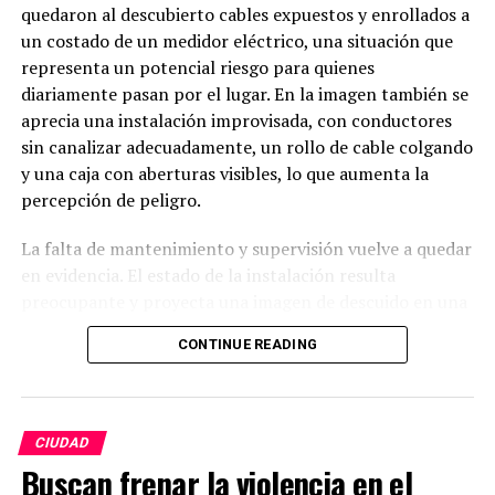
quedaron al descubierto cables expuestos y enrollados a
un costado de un medidor eléctrico, una situación que
representa un potencial riesgo para quienes
diariamente pasan por el lugar. En la imagen también se
aprecia una instalación improvisada, con conductores
sin canalizar adecuadamente, un rollo de cable colgando
y una caja con aberturas visibles, lo que aumenta la
percepción de peligro.
La falta de mantenimiento y supervisión vuelve a quedar
en evidencia. El estado de la instalación resulta
preocupante y proyecta una imagen de descuido en una
zona con constante tránsito peatonal. Ciudadanos
CONTINUE READING
cuestionan cómo es posible que este tipo de situaciones
permanezcan sin ser atendidas, cuando un accidente
podría tener consecuencias graves.
CIUDAD
Habitantes hacen un llamado urgente a las autoridades
Buscan frenar la violencia en el
correspondientes y a la empresa responsable de la