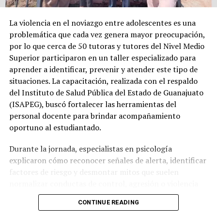
La violencia en el noviazgo entre adolescentes es una
problemática que cada vez genera mayor preocupación,
por lo que cerca de 50 tutoras y tutores del Nivel Medio
Superior participaron en un taller especializado para
aprender a identificar, prevenir y atender este tipo de
situaciones. La capacitación, realizada con el respaldo
del Instituto de Salud Pública del Estado de Guanajuato
(ISAPEG), buscó fortalecer las herramientas del
personal docente para brindar acompañamiento
oportuno al estudiantado.
Durante la jornada, especialistas en psicología
explicaron cómo reconocer señales de alerta, identificar
factores de riesgo y desmontar mitos que suelen
normalizar conductas de control, agresión o violencia
dentro de las relaciones afectivas de las y los jóvenes.
CONTINUE READING
Además, se destacó la importancia de fomentar