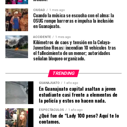
CIUDAD
1 mes ago
Cuando la música se escucha con el alma: la
OSUG rompe barreras e impulsa la inclusión
en Guanajuato.
ACCIDENTE
1 mes ago
Kilómetros de caos y tensión en la Celaya-
Juventino Rosas: incendian 10 vehículos tras
el fallecimiento de un menor; autoridades
señalan bloqueo organizado.
TRENDING
GUANAJUATO
1 año ago
En Guanajuato capital asaltan a joven
estudiante casi frente a elementos de
la policía y estos no hacen nada.
ESPECTÁCULOS
1 año ago
¿Qué fue de “Lady 100 peso? Aquí te lo
contamos.