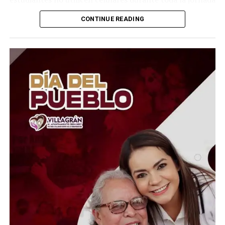
escolar. El objetivo, explicó, es reducir distracciones y
CONTINUE READING
favorecer el aprendizaje en las aulas.
Durante los foros también participó el psicólogo social
Jonathan Haidt, quien recomendó retirar los teléfonos
inteligentes de las escuelas y propuso fijar en 16 años la
edad mínima para abrir cuentas en redes sociales. El
especialista advirtió sobre los efectos que el uso excesivo
de estas plataformas puede tener en el desarrollo y
bienestar de los menores.
Por ahora no existe una prohibición definitiva, pero la
SEP continuará dialogando con docentes, estudiantes y
familias antes de tomar una decisión. Si la medida es
aprobada, México podría sumarse a otros países que ya
han establecido restricciones al uso de celulares dentro
de los planteles educativos.