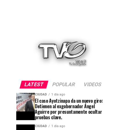
LATEST
POPULAR
VIDEOS
CIUDAD
1 día ago
El caso Ayotzinapa da un nuevo giro:
Detienen al exgobernador Ángel
Aguirre por presuntamente ocultar
pruebas clave.
CIUDAD
1 día ago