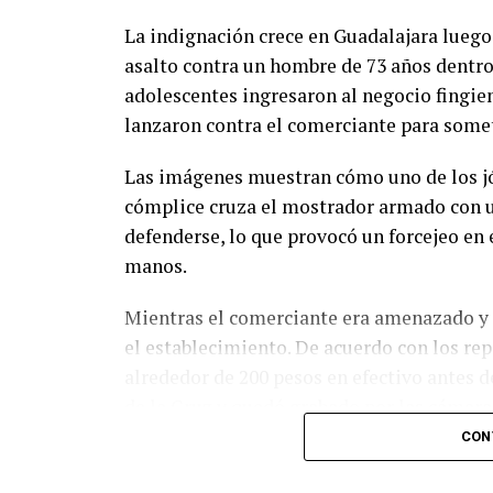
La indignación crece en Guadalajara luego
asalto contra un hombre de 73 años dentro
adolescentes ingresaron al negocio fingien
lanzaron contra el comerciante para somet
Las imágenes muestran cómo uno de los jó
cómplice cruza el mostrador armado con un
defenderse, lo que provocó un forcejeo en e
manos.
Mientras el comerciante era amenazado y 
el establecimiento. De acuerdo con los rep
alrededor de 200 pesos en efectivo antes de
de la Cruz y quedó grabado por las cámaras
CON
Familiares y vecinos exigen la pronta iden
que la violencia ejercida contra una person