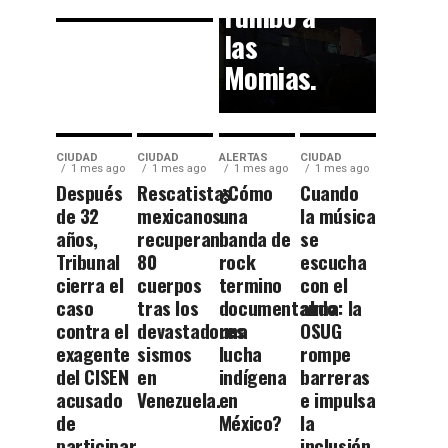
rumbo a
las
Momias.
CIUDAD
CIUDAD
ALERTAS
CIUDAD
1 mes ago
1 mes ago
1 mes ago
1 mes ago
Después
Rescatistas
¿Cómo
Cuando
de 32
mexicanos
una
la música
años,
recuperan
banda de
se
Tribunal
80
rock
escucha
cierra el
cuerpos
termino
con el
caso
tras los
documentando
alma: la
contra el
devastadores
una
OSUG
exagente
sismos
lucha
rompe
del CISEN
en
indígena
barreras
acusado
Venezuela.
en
e impulsa
de
México?
la
participar
inclusión