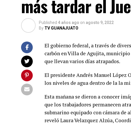
más tardar el Ju
Published
4 años ago
on
agosto 9, 2022
By
TV GUANAJUATO
El gobierno federal, a través de diver
carbón en Villa de Agujita, municipio
que llevan varios días atrapados.
El presidente Andrés Manuel López O
los niveles de agua dentro de la la mi
Esta mañana se dieron a conocer imág
que los trabajadores permanecen atra
submarino equipado con cámara de alta
reveló Laura Velazquez Alzúa, Coordi