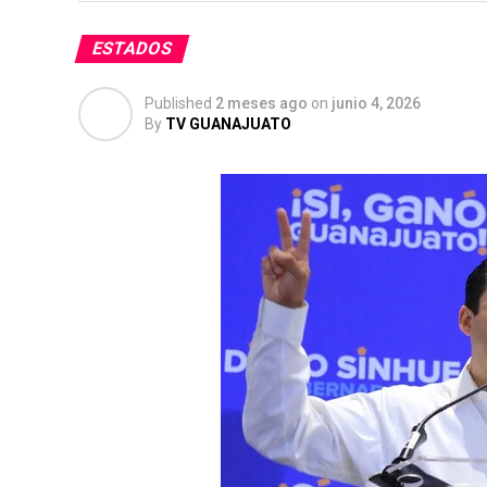
caso ha generado una ola de indignación en
ESTADOS
inseguridad y la participación de menores 
Published
2 meses ago
on
junio 4, 2026
By
TV GUANAJUATO