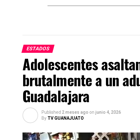
ESTADOS
Adolescentes asaltan
brutalmente a un ad
Guadalajara
Published
2 meses ago
on
junio 4, 2026
By
TV GUANAJUATO