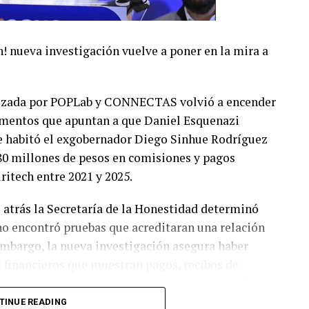
h! nueva investigación vuelve a poner en la mira a
alizada por POPLab y CONNECTAS volvió a encender
umentos que apuntan a que Daniel Esquenazi
ue habitó el exgobernador Diego Sinhue Rodríguez
680 millones de pesos en comisiones y pagos
itech entre 2021 y 2025.
 atrás la Secretaría de la Honestidad determinó
 no encontró pruebas que acreditaran una relación
embargo, la nueva investigación asegura haber
s financieros que muestran pagos, recibos de
al empresario con compañías del conglomerado
TINUE READING