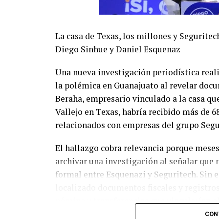
La casa de Texas, los millones y Seguritec
Diego Sinhue y Daniel Esquenaz
Una nueva investigación periodística re
la polémica en Guanajuato al revelar doc
Beraha, empresario vinculado a la casa q
Vallejo en Texas, habría recibido más de 
relacionados con empresas del grupo Segur
El hallazgo cobra relevancia porque meses
archivar una investigación al señalar que
formal entre Esquenazi y Seguritech. Sin 
localizado documentos fiscales y registro
nómina y transferencias que vincularían 
dedicado a la tecnología de seguridad.
CON