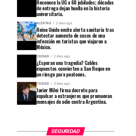
Reconoce la UG a 60 jubilados; décadas
de entrega dejan huella en la historia
universitaria.
CIUDAD
1 día ago
ALERTAS
2 días ago
Reconoce
Reino Unido emite alerta sanitaria tras
la UG a
detectar aumento de casos de una
CIUDAD
1 semana ago
infección en turistas que viajaron a
Guanajuato
60
México.
se
jubilados;
CIUDAD
2 días ago
apaga:
¿Esperan una tragedia? Cables
décadas
expuestos convierten a San Roque en
denuncian
de
un riesgo para peatones.
abandono
entrega
CIUDAD
3 días ago
Javier Milei firma decreto para
en
dejan
expulsar a extranjeros que promuevan
Cuesta
huella en
mensajes de odio contra Argentina.
China y
la
el
historia
callejón
universitaria.
SEGURIDAD