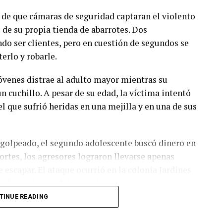
 de que cámaras de seguridad captaran el violento
 de su propia tienda de abarrotes. Dos
do ser clientes, pero en cuestión de segundos se
erlo y robarle.
venes distrae al adulto mayor mientras su
 cuchillo. A pesar de su edad, la víctima intentó
l que sufrió heridas en una mejilla y en una de sus
golpeado, el segundo adolescente buscó dinero en
ortes, los agresores lograron llevarse apenas
 escapar. El ataque ocurrió en la colonia Jardines
 de vigilancia del negocio.
TINUE READING
tificación y captura de los responsables, señalando
a de la tercera edad rebasa cualquier límite. El