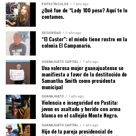
ESPECTÁCULOS
1 año ago
¿Qué fue de “Lady 100 peso? Aquí te lo
contamos.
SEGURIDAD
1 año ago
“El Castor”: el miedo tiene rostro en la
colonia El Campanario.
GUANAJUATO CAPITAL
1 año ago
Una valerosa mujer guanajuatense se
manifiesta a favor de la destitución de
Samantha Smith como presidenta
municipal
GUANAJUATO
1 año ago
Violencia e inseguridad en Pastita:
joven es asaltado y herido con arma
blanca en el callejón Monte Negro.
GUANAJUATO CAPITAL
1 año ago
Hijo de la pareja presidencial de