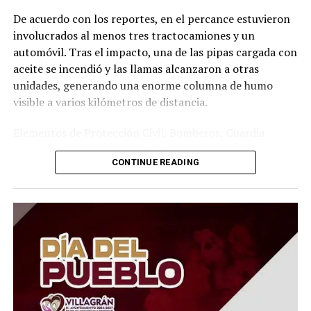
De acuerdo con los reportes, en el percance estuvieron
involucrados al menos tres tractocamiones y un
automóvil. Tras el impacto, una de las pipas cargada con
aceite se incendió y las llamas alcanzaron a otras
unidades, generando una enorme columna de humo
visible a varios kilómetros de distancia.
Elementos de Protección Civil, Bomberos, Guardia
Nacional y personal de CAPUFE desplegaron un amplio
CONTINUE READING
operativo para sofocar el fuego, retirar los vehículos
siniestrados y limpiar el derrame de aceite que quedó
sobre la carpeta asfáltica. Las labores se extendieron
durante varias horas debido al riesgo que representaba
el material derramado.
Aunque las autoridades informaron que los ocupantes
lograron salir a tiempo y no se reportaron víctimas
mortales, el accidente provocó kilómetros de filas y