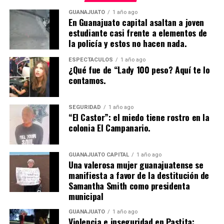
GUANAJUATO
1 año ago
En Guanajuato capital asaltan a joven
estudiante casi frente a elementos de
la policía y estos no hacen nada.
ESPECTÁCULOS
1 año ago
¿Qué fue de “Lady 100 peso? Aquí te lo
contamos.
SEGURIDAD
1 año ago
“El Castor”: el miedo tiene rostro en la
colonia El Campanario.
GUANAJUATO CAPITAL
1 año ago
Una valerosa mujer guanajuatense se
manifiesta a favor de la destitución de
Samantha Smith como presidenta
municipal
GUANAJUATO
1 año ago
Violencia e inseguridad en Pastita: