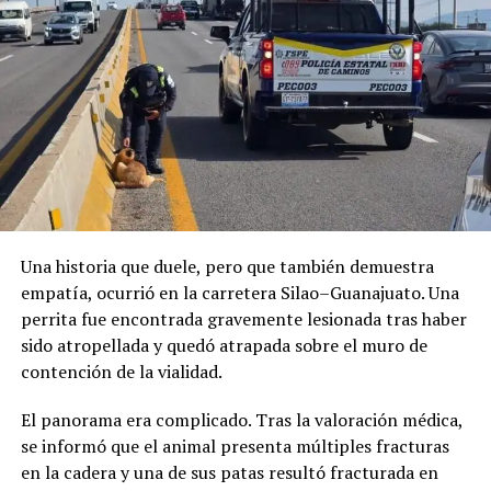
La ciudadanía esperaba una transformación visible del
paisaje urbano; sin embargo, para muchos el resultado
quedó lejos de las expectativas y demuestra que una
intervención de este tipo requiere una planeación
completa y una estrategia de largo plazo, no
únicamente el retiro de algunos metros de cable.
Una historia que duele, pero que también demuestra
empatía, ocurrió en la carretera Silao–Guanajuato. Una
perrita fue encontrada gravemente lesionada tras haber
sido atropellada y quedó atrapada sobre el muro de
contención de la vialidad.
El panorama era complicado. Tras la valoración médica,
se informó que el animal presenta múltiples fracturas
en la cadera y una de sus patas resultó fracturada en