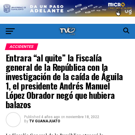
ACCIDENTES
Entrara “al quite” la Fiscalía
general de la República con la
investigación de la caída de Águila
1, el presidente Andrés Manuel
López Obrador negó que hubiera
balazos
Published
4 años ago
on
noviembre 18, 2022
By
TV GUANAJUATO