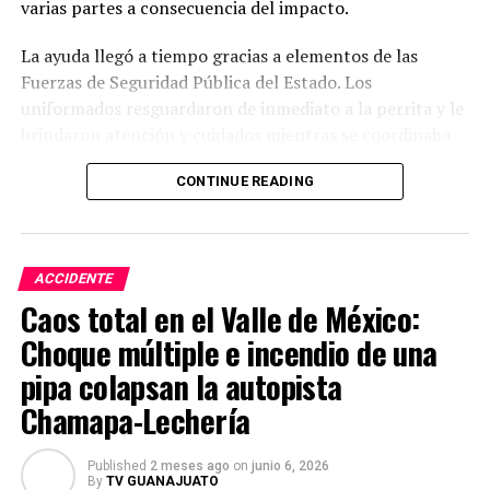
varias partes a consecuencia del impacto.
La ayuda llegó a tiempo gracias a elementos de las
Fuerzas de Seguridad Pública del Estado. Los
uniformados resguardaron de inmediato a la perrita y le
brindaron atención y cuidados mientras se coordinaba
su traslado para recibir atención especializada.
CONTINUE READING
Actualmente, la perrita se encuentra internada en la
clínica Capital Vet, donde ya fue valorada y atendida por
el equipo médico. A pesar de la gravedad de sus lesiones,
ACCIDENTE
los especialistas señalan que tiene posibilidades
Caos total en el Valle de México:
favorables de recuperación con los cuidados necesarios.
Choque múltiple e incendio de una
pipa colapsan la autopista
Chamapa-Lechería
Published
2 meses ago
on
junio 6, 2026
By
TV GUANAJUATO