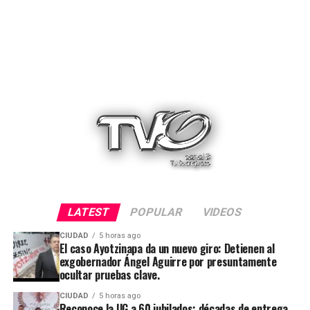
LATEST
POPULAR
VIDEOS
CIUDAD
5 horas ago
El caso Ayotzinapa da un nuevo giro: Detienen al
exgobernador Ángel Aguirre por presuntamente
ocultar pruebas clave.
CIUDAD
5 horas ago
Reconoce la UG a 60 jubilados; décadas de entrega