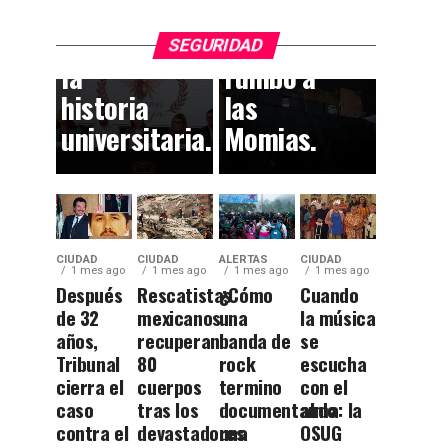
dejan
el
huella en
callejón
SEGURIDAD
la
rumbo a
historia
las
universitaria.
Momias.
CIUDAD
CIUDAD
ALERTAS
CIUDAD
1 mes ago
1 mes ago
1 mes ago
1 mes ago
Después
Rescatistas
¿Cómo
Cuando
de 32
mexicanos
una
la música
años,
recuperan
banda de
se
Tribunal
80
rock
escucha
cierra el
cuerpos
termino
con el
caso
tras los
documentando
alma: la
contra el
devastadores
una
OSUG