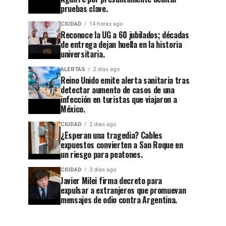
pruebas clave.
CIUDAD
14 horas ago
Reconoce la UG a 60 jubilados; décadas
de entrega dejan huella en la historia
universitaria.
ALERTAS
2 días ago
Reino Unido emite alerta sanitaria tras
detectar aumento de casos de una
CIUDAD
1 semana ago
infección en turistas que viajaron a
Guanajuato
México.
CIUDAD
14 horas ago
Reconoce
se
CIUDAD
2 días ago
la UG a
apaga:
¿Esperan una tragedia? Cables
expuestos convierten a San Roque en
60
denuncian
un riesgo para peatones.
jubilados;
abandono
CIUDAD
3 días ago
Javier Milei firma decreto para
décadas
en
expulsar a extranjeros que promuevan
de
Cuesta
mensajes de odio contra Argentina.
entrega
China y