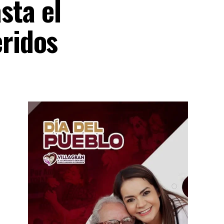
sta el
ridos