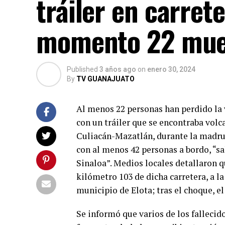
tráiler en carret
momento 22 muer
Published
3 años ago
on
enero 30, 2024
By
TV GUANAJUATO
Al menos 22 personas han perdido la 
con un tráiler que se encontraba volca
Culiacán-Mazatlán, durante la madrug
con al menos 42 personas a bordo, “sa
Sinaloa”. Medios locales detallaron q
kilómetro 103 de dicha carretera, a l
municipio de Elota; tras el choque, el
Se informó que varios de los falleci