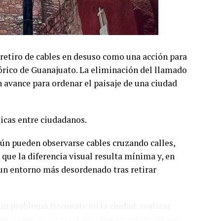
retiro de cables en desuso como una acción para
órico de Guanajuato. La eliminación del llamado
avance para ordenar el paisaje de una ciudad
ticas entre ciudadanos.
aún pueden observarse cables cruzando calles,
 que la diferencia visual resulta mínima y, en
 un entorno más desordenado tras retirar
un problema frecuente en la ciudad: realizar
un proyecto integral de infraestructura urbana.