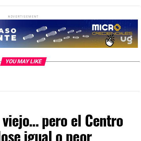
ADVERTISEMENT
YOU MAY LIKE
 viejo… pero el Centro
dose igual o peor