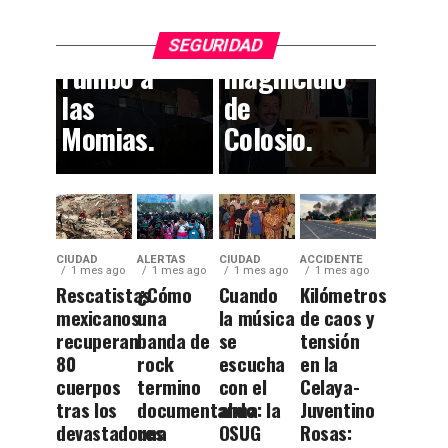
el
participar
callejón
en el
SEGURIDAD
rumbo a
magnicidio
las
de
Momias.
Colosio.
CIUDAD
ALERTAS
CIUDAD
ACCIDENTE
1 mes ago
1 mes ago
1 mes ago
1 mes ago
Rescatistas
¿Cómo
Cuando
Kilómetros
mexicanos
una
la música
de caos y
recuperan
banda de
se
tensión
80
rock
escucha
en la
cuerpos
termino
con el
Celaya-
tras los
documentando
alma: la
Juventino
devastadores
una
OSUG
Rosas: