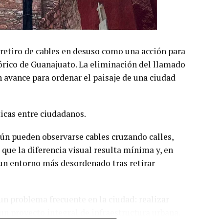
retiro de cables en desuso como una acción para
órico de Guanajuato. La eliminación del llamado
avance para ordenar el paisaje de una ciudad
ticas entre ciudadanos.
aún pueden observarse cables cruzando calles,
 que la diferencia visual resulta mínima y, en
 un entorno más desordenado tras retirar
un problema frecuente en la ciudad: realizar
un proyecto integral de infraestructura urbana.