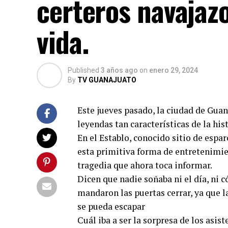
certeros navajazo
vida.
Published
3 años ago
on
enero 29, 2024
By
TV GUANAJUATO
Este jueves pasado, la ciudad de Guan
leyendas tan características de la his
En el Establo, conocido sitio de espar
esta primitiva forma de entretenimie
tragedia que ahora toca informar.
Dicen que nadie soñaba ni el día, ni 
mandaron las puertas cerrar, ya que l
se pueda escapar
Cuál iba a ser la sorpresa de los asis