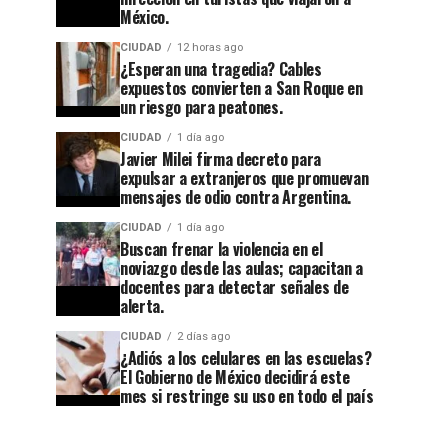
México.
CIUDAD
12 horas ago
CIUDAD
4 semanas ago
¿Esperan una tragedia? Cables
Después
expuestos convierten a San Roque en
un riesgo para peatones.
de 32
años,
CIUDAD
1 día ago
Javier Milei firma decreto para
Tribunal
expulsar a extranjeros que promuevan
CIUDAD
1 semana ago
mensajes de odio contra Argentina.
Guanajuato
cierra el
CIUDAD
1 día ago
se
caso
Buscan frenar la violencia en el
apaga:
contra el
noviazgo desde las aulas; capacitan a
docentes para detectar señales de
denuncian
exagente
alerta.
abandono
del
CIUDAD
2 días ago
¿Adiós a los celulares en las escuelas?
en
CISEN
El Gobierno de México decidirá este
Cuesta
acusado
mes si restringe su uso en todo el país
China y
de